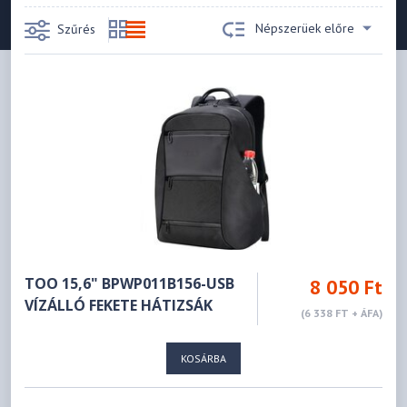
Népszerüek előre
Szűrés
TOO 15,6" BPWP011B156-USB
8 050 Ft
VÍZÁLLÓ FEKETE HÁTIZSÁK
(6 338 FT + ÁFA)
KOSÁRBA