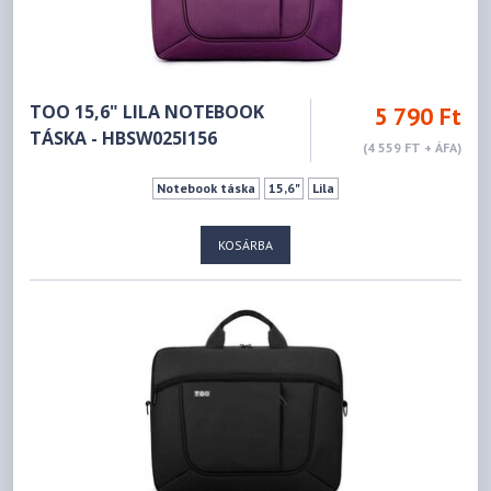
TOO 15,6" LILA NOTEBOOK
5 790 Ft
TÁSKA - HBSW025I156
(4 559 FT + ÁFA)
Notebook táska
15,6"
Lila
KOSÁRBA