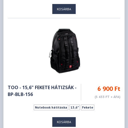
KOSÁRBA
TOO - 15,6" FEKETE HÁTIZSÁK -
6 900 Ft
BP-BLB-156
(5 433 FT + ÁFA)
Notebook hátitáska
15,6"
Fekete
KOSÁRBA