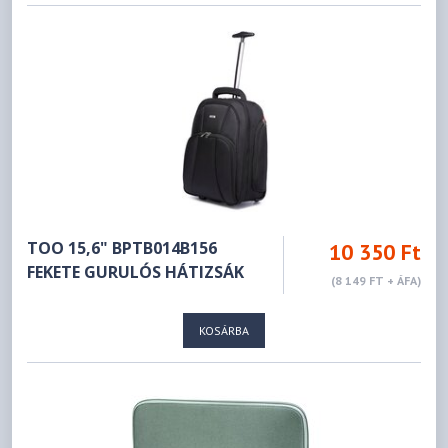
TOO 15,6" BPTB014B156
10 350 Ft
FEKETE GURULÓS HÁTIZSÁK
(8 149 FT + ÁFA)
KOSÁRBA