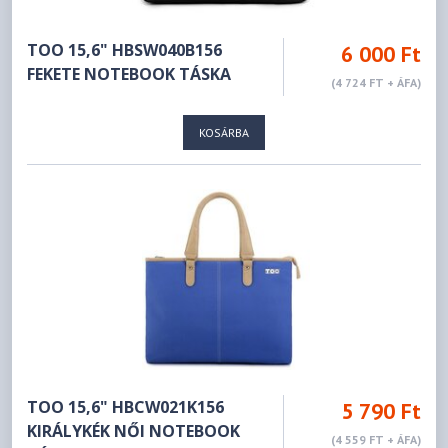
TOO 15,6" HBSW040B156
6 000 Ft
FEKETE NOTEBOOK TÁSKA
(4 724 FT + ÁFA)
KOSÁRBA
TOO 15,6" HBCW021K156
5 790 Ft
KIRÁLYKÉK NŐI NOTEBOOK
(4 559 FT + ÁFA)