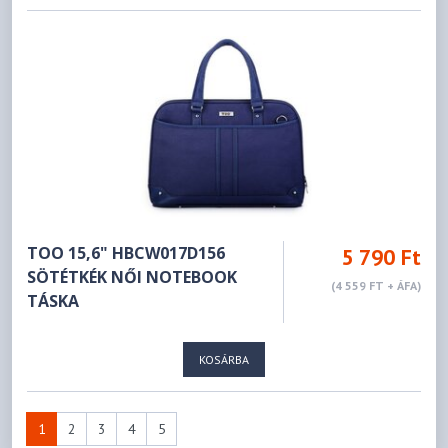
TOO 15,6" HBCW017D156
5 790 Ft
SÖTÉTKÉK NŐI NOTEBOOK
(4 559 FT + ÁFA)
TÁSKA
KOSÁRBA
1
2
3
4
5