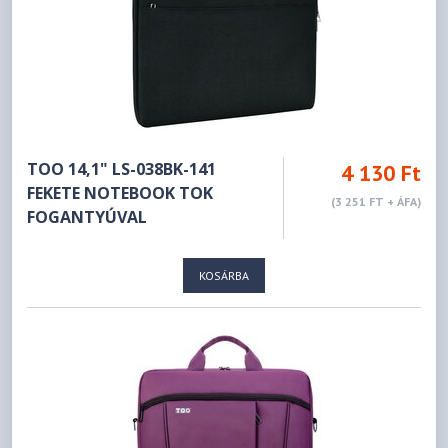
TOO 14,1" LS-038BK-141
4 130 Ft
FEKETE NOTEBOOK TOK
(3 251 FT + ÁFA)
FOGANTYÚVAL
KOSÁRBA