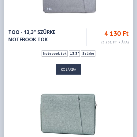
TOO - 13,3" SZÜRKE
4 130 Ft
NOTEBOOK TOK
(3 251 FT + ÁFA)
Notebook tok
13,3"
Szürke
KOSÁRBA