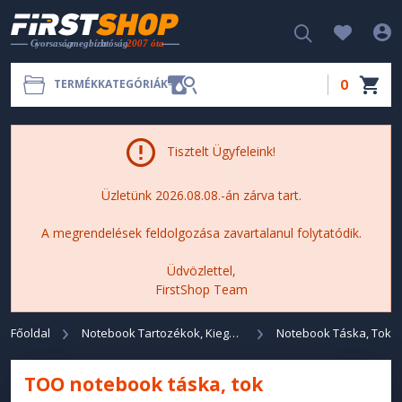
0
TERMÉKKATEGÓRIÁK
Tisztelt Ügyfeleink!
Üzletünk 2026.08.08.-án zárva tart.
A megrendelések feldolgozása zavartalanul folytatódik.
Üdvözlettel,
FirstShop Team
Főoldal
Notebook Tartozékok, Kiegészítők
Notebook Táska, Tok
TOO notebook táska, tok