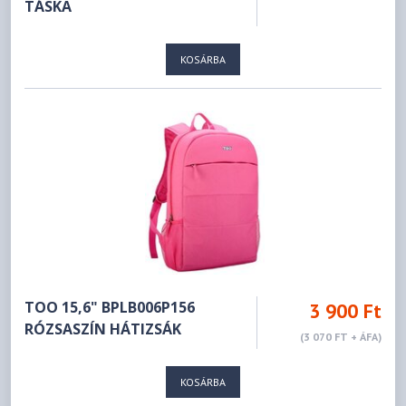
TÁSKA
KOSÁRBA
TOO 15,6" BPLB006P156
3 900 Ft
RÓZSASZÍN HÁTIZSÁK
(3 070 FT + ÁFA)
KOSÁRBA