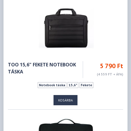
TOO 15,6" FEKETE NOTEBOOK
5 790 Ft
TÁSKA
(4 559 FT + ÁFA)
Notebook táska
15,6"
Fekete
KOSÁRBA