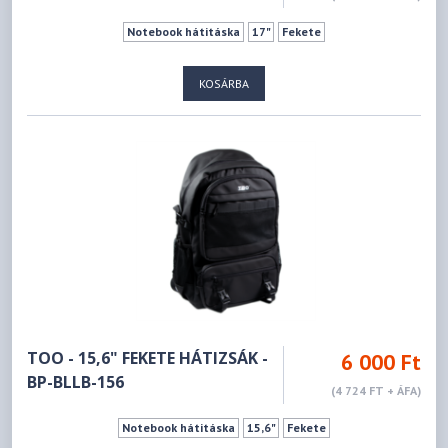
Notebook hátitáska
17"
Fekete
KOSÁRBA
TOO - 15,6" FEKETE HÁTIZSÁK -
6 000 Ft
BP-BLLB-156
(4 724 FT + ÁFA)
Notebook hátitáska
15,6"
Fekete