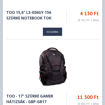
TOO 15,6" LS-036GY-156
4 130 Ft
SZÜRKE NOTEBOOK TOK
(3 251 FT + ÁFA)
KOSÁRBA
TOO - 17" SZÜRKE GAMER
11 500 Ft
HÁTIZSÁK - GBP-GR17
(9 055 FT + ÁFA)