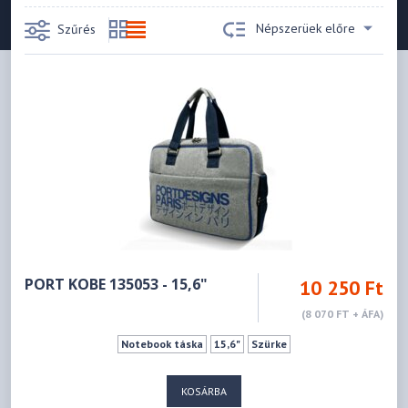
Népszerüek előre
Szűrés
PORT KOBE 135053 - 15,6"
10 250 Ft
(8 070 FT + ÁFA)
Notebook táska
15,6"
Szürke
KOSÁRBA