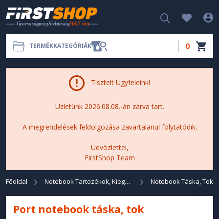
0
TERMÉKKATEGÓRIÁK
Tisztelt Ügyfeleink!
Üzletünk 2026.08.08.-án zárva tart.
A megrendelések feldolgozása zavartalanul folytatódik.
Üdvözlettel,
FirstShop Team
Főoldal
Notebook Tartozékok, Kiegészítők
Notebook Táska, Tok
Port notebook táska, tok