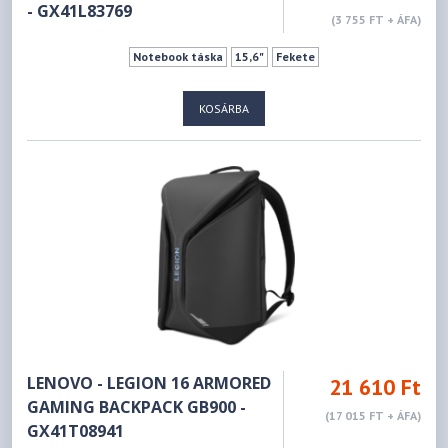
- GX41L83769
(3 755 FT + ÁFA)
Notebook táska
15,6"
Fekete
KOSÁRBA
LENOVO - LEGION 16 ARMORED
21 610 Ft
GAMING BACKPACK GB900 -
(17 015 FT + ÁFA)
GX41T08941