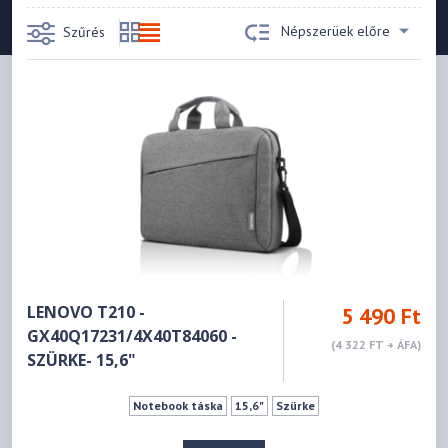
Népszerüek előre
Szűrés
LENOVO T210 -
5 490 Ft
GX40Q17231/4X40T84060 -
(4 322 FT + ÁFA)
SZÜRKE- 15,6"
Notebook táska
15,6"
Szürke