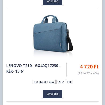
KOSÁRBA
LENOVO T210 - GX40Q17230 -
4 720 Ft
KÉK- 15,6"
(3 716 FT + ÁFA)
Notebook táska
15,6"
Kék
KOSÁRBA