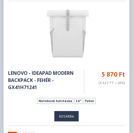
LENOVO - IDEAPAD MODERN
5 870 Ft
BACKPACK - FEHÉR -
(4 622 FT + ÁFA)
GX41H71241
Notebook hátitáska
16"
Fehér
KOSÁRBA