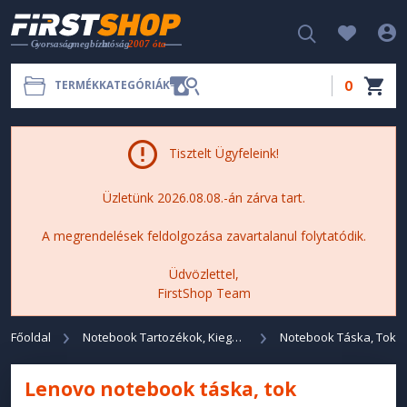
0
TERMÉKKATEGÓRIÁK
Tisztelt Ügyfeleink!
Üzletünk 2026.08.08.-án zárva tart.
A megrendelések feldolgozása zavartalanul folytatódik.
Üdvözlettel,
FirstShop Team
Főoldal
Notebook Tartozékok, Kiegészítők
Notebook Táska, Tok
Lenovo notebook táska, tok