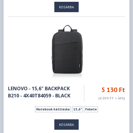
KOSÁRBA
LENOVO - 15,6" BACKPACK
5 130 Ft
B210 - 4X40T84059 - BLACK
(4 039 FT + ÁFA)
Notebook hátitáska
15,6"
Fekete
KOSÁRBA