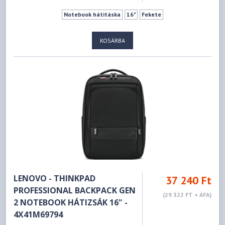
Notebook hátitáska
16"
Fekete
KOSÁRBA
LENOVO - THINKPAD
37 240 Ft
PROFESSIONAL BACKPACK GEN
(29 322 FT + ÁFA)
2 NOTEBOOK HÁTIZSÁK 16" -
4X41M69794