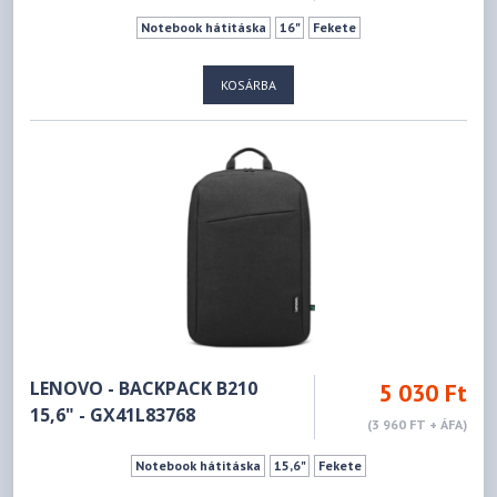
Notebook hátitáska
16"
Fekete
KOSÁRBA
LENOVO - BACKPACK B210
5 030 Ft
15,6" - GX41L83768
(3 960 FT + ÁFA)
Notebook hátitáska
15,6"
Fekete