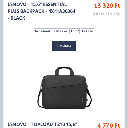
LENOVO - 15,6" ESSENTIAL
13 320 Ft
PLUS BACKPACK - 4X41A30364
(10 488 FT + ÁFA)
- BLACK
Notebook hátitáska
15,6"
Fekete
KOSÁRBA
LENOVO - TOPLOAD T210 15,6"
4 770 Ft