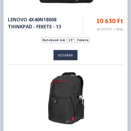
LENOVO 4X40N18008
10 630 Ft
THINKPAD - FEKETE - 13
(8 370 FT + ÁFA)
Notebook tok
13"
Fekete
KOSÁRBA