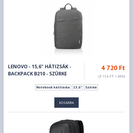
LENOVO - 15,6" HÁTIZSÁK -
4 720 Ft
BACKPACK B210 - SZÜRKE
(3 716 FT + ÁFA)
Notebook hátitáska
15,6"
Szürke
KOSÁRBA