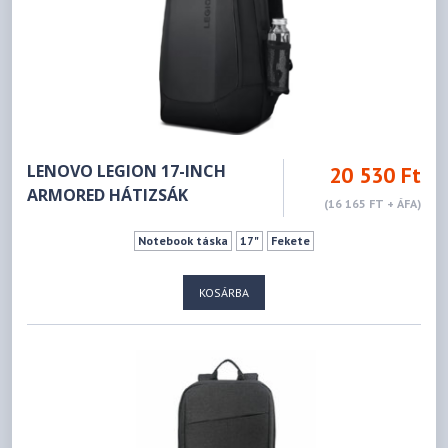
LENOVO LEGION 17-INCH
20 530 Ft
ARMORED HÁTIZSÁK
(16 165 FT + ÁFA)
Notebook táska
17"
Fekete
KOSÁRBA