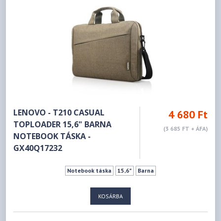
LENOVO - T210 CASUAL
4 680 Ft
TOPLOADER 15,6" BARNA
(3 685 FT + ÁFA)
NOTEBOOK TÁSKA -
GX40Q17232
Notebook táska
15,6"
Barna
KOSÁRBA