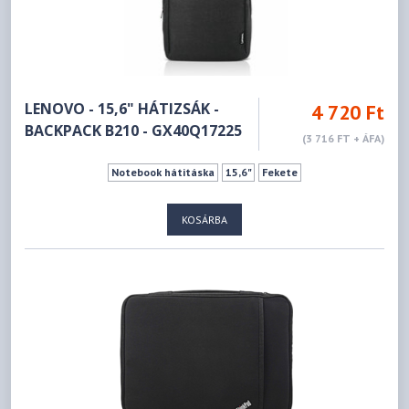
LENOVO - 15,6" HÁTIZSÁK -
4 720 Ft
BACKPACK B210 - GX40Q17225
(3 716 FT + ÁFA)
Notebook hátitáska
15,6"
Fekete
KOSÁRBA