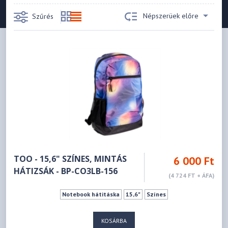
Népszerüek előre
Szűrés
TOO - 15,6" SZÍNES, MINTÁS
6 000 Ft
HÁTIZSÁK - BP-CO3LB-156
(4 724 FT + ÁFA)
Notebook hátitáska
15,6"
Színes
KOSÁRBA