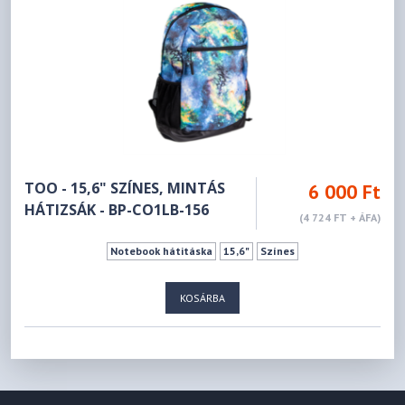
TOO - 15,6" SZÍNES, MINTÁS
6 000 Ft
HÁTIZSÁK - BP-CO1LB-156
(4 724 FT + ÁFA)
Notebook hátitáska
15,6"
Színes
KOSÁRBA