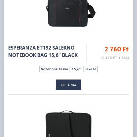
ESPERANZA ET192 SALERNO
2 760 Ft
NOTEBOOK BAG 15,6" BLACK
(2 173 FT + ÁFA)
Notebook táska
15,6"
Fekete
KOSÁRBA