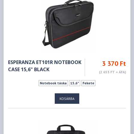
ESPERANZA ET101R NOTEBOOK
3 370 Ft
CASE 15,6" BLACK
(2 653 FT + ÁFA)
Notebook táska
15,6"
Fekete
KOSÁRBA