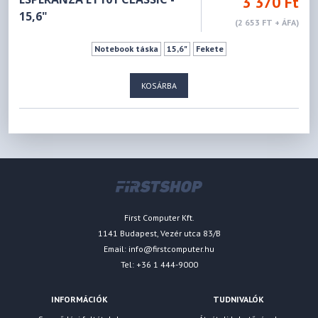
3 370 Ft
15,6"
(2 653 FT + ÁFA)
Notebook táska
15,6"
Fekete
KOSÁRBA
First Computer Kft.
1141 Budapest, Vezér utca 83/B
Email:
info@firstcomputer.hu
Tel: +36 1 444-9000
INFORMÁCIÓK
TUDNIVALÓK