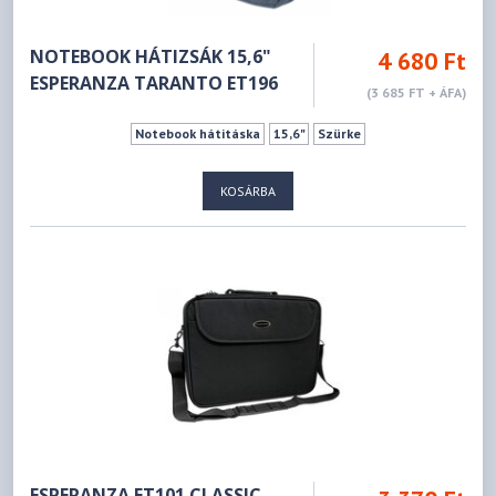
NOTEBOOK HÁTIZSÁK 15,6"
4 680 Ft
ESPERANZA TARANTO ET196
(3 685 FT + ÁFA)
Notebook hátitáska
15,6"
Szürke
KOSÁRBA
ESPERANZA ET101 CLASSIC -