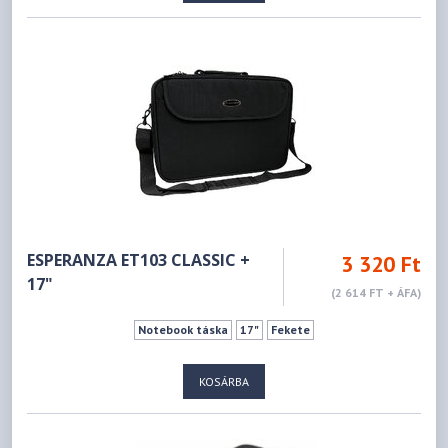
ESPERANZA ET103 CLASSIC +
3 320 Ft
17"
(2 614 FT + ÁFA)
Notebook táska
17"
Fekete
KOSÁRBA