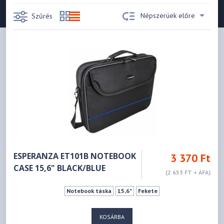
Népszerüek előre
Szűrés
ESPERANZA ET101B NOTEBOOK
3 370 Ft
CASE 15,6" BLACK/BLUE
(2 653 FT + ÁFA)
Notebook táska
15,6"
Fekete
KOSÁRBA