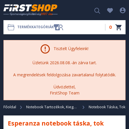
0
TERMÉKKATEGÓRIÁK
Tisztelt Ügyfeleink!
Üzletünk 2026.08.08.-án zárva tart.
A megrendelések feldolgozása zavartalanul folytatódik.
Üdvözlettel,
FirstShop Team
Főoldal
Notebook Tartozékok, Kiegészítők
Notebook Táska, Tok
Esperanza notebook táska, tok