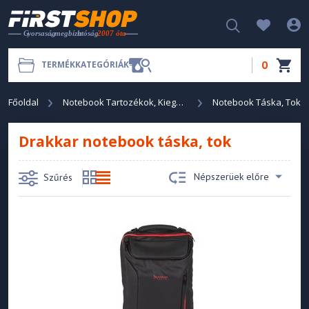
0
TERMÉKKATEGÓRIÁK
Főoldal
Notebook Tartozékok, Kiegészítők
Notebook Táska, Tok
Drakkar notebook táska, tok
Népszerüek előre
Szűrés