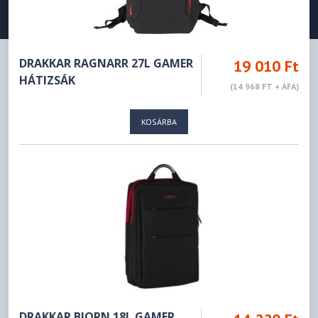
DRAKKAR RAGNARR 27L GAMER
19 010 Ft
HÁTIZSÁK
(14 968 FT + ÁFA)
KOSÁRBA
DRAKKAR BJORN 18L GAMER