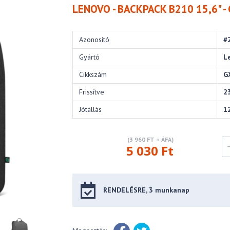
LENOVO - BACKPACK B210 15,6" 
Azonosító
#
Gyártó
L
Cikkszám
G
Frissítve
2
Jótállás
1
(3 960 FT + ÁFA)
5 030 Ft
RENDELÉSRE, 3 munkanap