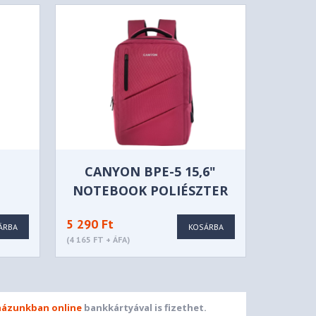
CANYON BPE-5 15,6"
-
NOTEBOOK POLIÉSZTER
CK
HÁTIZSÁK RÓZSASZÍN-
5 290 Ft
FEKETE - CNS-BPE5BD1
ÁRBA
KOSÁRBA
(4 165 FT + ÁFA)
ázunkban online
bankkártyával is fizethet.