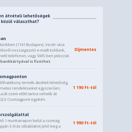
en átvételi lehetőségek
közül választhat?
ban
etünkben (1141 Budapest, Vezér utca
Díjmentes
lésről visszaigazoló e-mailt küldünk,
hető telefonon, vagy SMS-ben jelezzük
bankkártyával is fizethet
.
csomagponton
dőhatékony termék átvételi lehetőség,
1 190 Ft-tól
ternetes rendeléseiket egyszerűen,
sát szem előtt tartva vehetik át
0 GLS Csomagpont egyikén.
árszolgálattal
vető 1 munkanapon belül a csomag
1 990 Ft-tól
napján 3 órás időablakot jelöl meg a