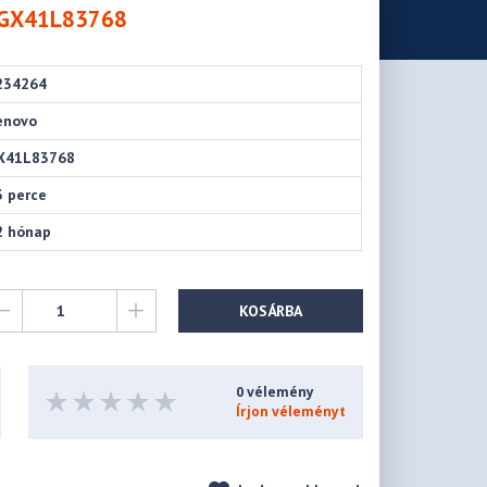
- GX41L83768
234264
enovo
X41L83768
3 perce
2 hónap
KOSÁRBA
0 vélemény
Írjon véleményt