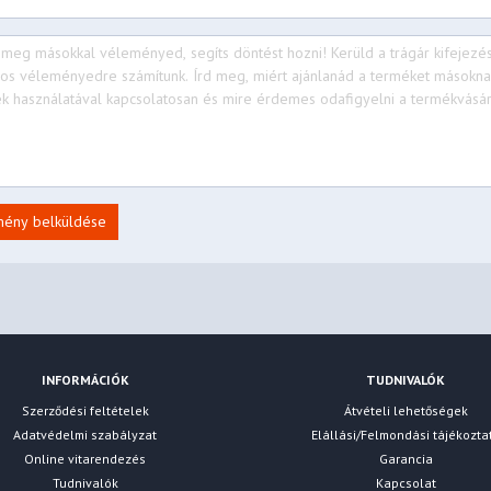
mény belküldése
INFORMÁCIÓK
TUDNIVALÓK
Szerződési feltételek
Átvételi lehetőségek
Adatvédelmi szabályzat
Elállási/Felmondási tájékozta
Online vitarendezés
Garancia
Tudnivalók
Kapcsolat