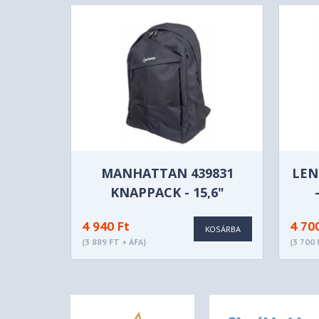
MANHATTAN 439831
LEN
KNAPPACK - 15,6"
4 940 Ft
4 70
KOSÁRBA
(3 889 FT + ÁFA)
(3 700 