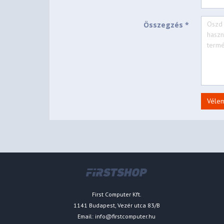
Összegzés *
Véle
First Computer Kft.
1141 Budapest, Vezér utca 83/B
Email:
info@firstcomputer.hu