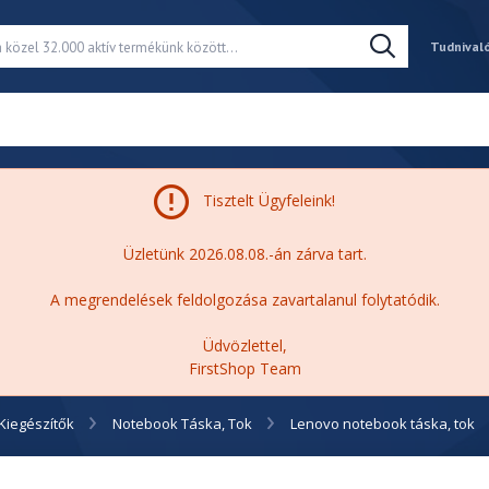
Tudnival
Tisztelt Ügyfeleink!
Üzletünk 2026.08.08.-án zárva tart.
A megrendelések feldolgozása zavartalanul folytatódik.
Üdvözlettel,
FirstShop Team
Kiegészítők
Notebook Táska, Tok
Lenovo notebook táska, tok