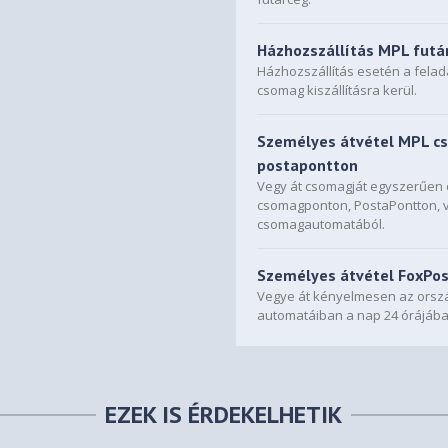
Házhozszállítás MPL futá
Házhozszállítás esetén a fela
csomag kiszállításra kerül.
Személyes átvétel MPL c
postapontton
Vegy át csomagját egyszerűe
csomagponton, PostaPontton, 
csomagautomatából.
Személyes átvétel FoxPo
Vegye át kényelmesen az orszá
automatáiban a nap 24 órájába
EZEK IS ÉRDEKELHETIK