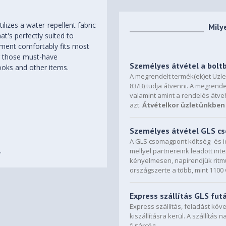
izes a water-repellent fabric
Mily
at's perfectly suited to
rtment comfortably fits most
or those must-have
Személyes átvétel a bolt
oks and other items.
A megrendelt termék(ek)et Üzl
83/B) tudja átvenni. A megrende
valamint amint a rendelés átve
azt.
Átvételkor üzletünkben 
Személyes átvétel GLS 
.
A GLS csomagpont költség- és i
.
mellyel partnereink leadott in
kényelmesen, napirendjük ritmu
országszerte a több, mint 110
Express szállítás GLS fut
Express szállítás, feladást kö
kiszállításra kerül. A szállítás 
futárcég.