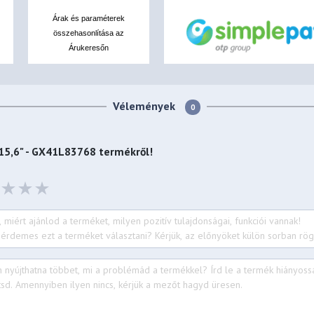
Árak és paraméterek
összehasonlítása az
Árukeresőn
Vélemények
0
15,6" - GX41L83768
termékről!