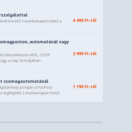
rszolgálattal
4 490 Ft-tól
dását követő 3 munkanapon belül a
somagponton, automatánál vagy
2 990 Ft-tól
n és kényelmesen MOL, COOP
vagy a nap 24 órájában
st csomagautomatánál
1 190 Ft-tól
g bármely pontján a FoxPost
n legfeljebb 2 munkanapon belül.