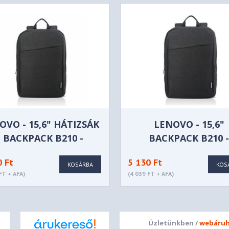
OVO - 15,6" HÁTIZSÁK
LENOVO - 15,6"
- BACKPACK B210 -
BACKPACK B210 
GX40Q17225
4X40T84059 - BLA
0 Ft
5 130 Ft
KOSÁRBA
KOS
FT + ÁFA)
(4 039 FT + ÁFA)
Üzletünkben /
webáruh