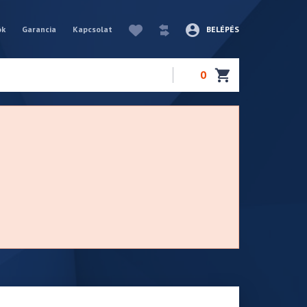
ók
Garancia
Kapcsolat
BELÉPÉS
0