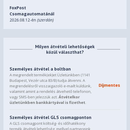
FoxPost
Csomagautomatánál
2026.08.12-én
(szerdán)
Milyen átvételi lehetőségek
közül választhat?
Személyes átvétel a boltban
A megrendelt termék(ek)et Üzletünkben (1141
Budapest, Vezér utca 83/B) tudja átvenni. A
Díjmentes
megrendelésről visszaigazoló e-mailt küldünk,
valamint amint a rendelés átvehető telefonon,
vagy SMS-ben jelezzük azt.
Átvételkor
üzletünkben bankkártyával is fizethet
.
Személyes átvétel GLS csomagponton
A GLS csomagpont költség- és időhatékony
termék átvételi lehetőség, mellyel partnereink