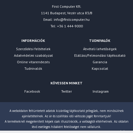
First Computer Kft.
1141 Budapest, Vezér utca 83/B
Email:
info@firstcomputer.hu
Tel: +36 1 444-9000
INFORMÁCIÓK
TUDNIVALÓK
Szerződési feltételek
Átvételi lehetőségek
Adatvédelmi szabályzat
Elállási/Felmondási tájékoztató
Online vitarendezés
Garancia
Tudnivalók
Kapcsolat
KÖVESSEN MINKET
Facebook
Twitter
Instagram
A weboldalon feltüntetett adatok kizárólag tájékoztató jellegűek, nem minősülnek
ajánlattételnek. Az ár és szállítási idő változás jogát fenntartjuk!
A termékeknél megjelenített képek csak illusztrációk, a valóságtól eltérhetnek. Az oldalon
lévő esetleges hibákért felelősséget nem vállalunk.
Eltérés esetén a gyártó által megadott paraméterek érvényesek! Bruttó árainkat 27% ÁFÁ-val