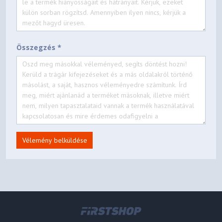
Összegzés *
Vélemény belküldése