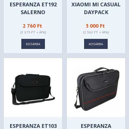
ESPERANZA ET192
XIAOMI MI CASUAL
SALERNO
DAYPACK
NOTEBOOK BAG
BACKPACK 14"
2 760 Ft
3 000 Ft
15,6" BLACK
LIGHT BLUE -
(2 173 FT + ÁFA)
(2 362 FT + ÁFA)
ZJB4145GL
KOSÁRBA
KOSÁRBA
ESPERANZA ET103
ESPERANZA