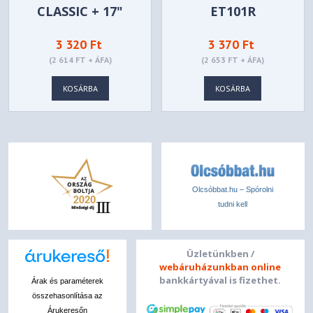
CLASSIC + 17"
ET101R
NOTEBOOK CASE
3 320 Ft
3 370 Ft
15,6" BLACK
(2 614 FT + ÁFA)
(2 653 FT + ÁFA)
KOSÁRBA
KOSÁRBA
Olcsóbbat.hu – Spórolni
tudni kell
Üzletünkben /
webáruházunkban online
bankkártyával is fizethet.
Árak és paraméterek
összehasonlítása az
Árukeresőn