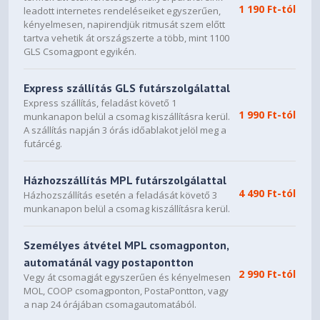
1 190 Ft-tól
leadott internetes rendeléseiket egyszerűen,
kényelmesen, napirendjük ritmusát szem előtt
tartva vehetik át országszerte a több, mint 1100
GLS Csomagpont egyikén.
Express szállítás GLS futárszolgálattal
Express szállítás, feladást követő 1
1 990 Ft-tól
munkanapon belül a csomag kiszállításra kerül.
A szállítás napján 3 órás időablakot jelöl meg a
futárcég.
Házhozszállítás MPL futárszolgálattal
4 490 Ft-tól
Házhozszállítás esetén a feladását követő 3
munkanapon belül a csomag kiszállításra kerül.
Személyes átvétel MPL csomagponton,
automatánál vagy postapontton
2 990 Ft-tól
Vegy át csomagját egyszerűen és kényelmesen
MOL, COOP csomagponton, PostaPontton, vagy
a nap 24 órájában csomagautomatából.