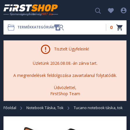
0
TERMÉKKATEGÓRIÁK
Tisztelt Ügyfeleink!
Üzletünk 2026.08.08.-án zárva tart.
A megrendelések feldolgozása zavartalanul folytatódik.
Üdvözlettel,
FirstShop Team
Főoldal
Notebook Táska, Tok
Tucano notebook táska, tok