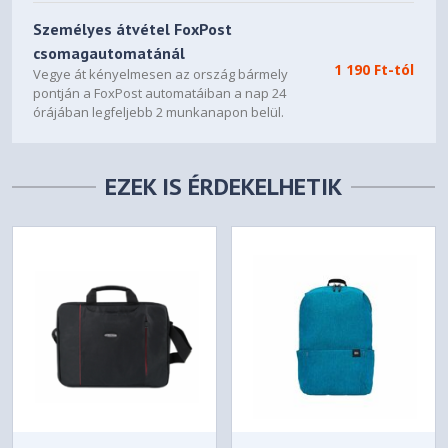
Személyes átvétel FoxPost
csomagautomatánál
1 190 Ft-tól
Vegye át kényelmesen az ország bármely
pontján a FoxPost automatáiban a nap 24
órájában legfeljebb 2 munkanapon belül.
EZEK IS ÉRDEKELHETIK