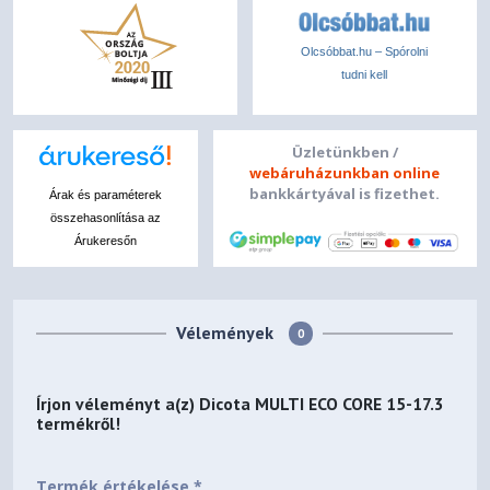
Olcsóbbat.hu – Spórolni
tudni kell
Üzletünkben /
webáruházunkban online
bankkártyával is fizethet.
Árak és paraméterek
összehasonlítása az
Árukeresőn
Vélemények
0
Írjon véleményt a(z)
Dicota MULTI ECO CORE 15-17.3
termékről!
Termék értékelése *