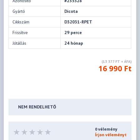
Azonosító
#235328
Gyártó
Dicota
Cikkszám
D32031-RPET
Frissítve
29 perce
Jótállás
24 hónap
(13 377 FT + ÁFA)
16 990 Ft
NEM RENDELHETŐ
0 vélemény
Írjon véleményt