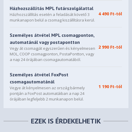
Házhozszállítás MPL futárszolgálattal
4 490 Ft-tól
Házhozszállítás esetén a feladását követő 3
munkanapon belül a csomag kiszállításra kerül.
Személyes átvétel MPL csomagponton,
automatánál vagy postapontton
2 990 Ft-tól
Vegy át csomagját egyszerűen és kényelmesen
MOL, COOP csomagponton, PostaPontton, vagy
a nap 24 órájában csomagautomatából.
Személyes átvétel FoxPost
csomagautomatánál
1 190 Ft-tól
Vegye át kényelmesen az ország bármely
pontján a FoxPost automatáiban a nap 24
órájában legfeljebb 2 munkanapon belül.
EZEK IS ÉRDEKELHETIK