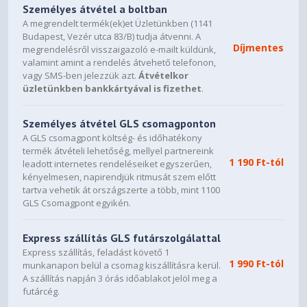
Személyes átvétel a boltban
A megrendelt termék(ek)et Üzletünkben (1141
Budapest, Vezér utca 83/B) tudja átvenni. A
Díjmentes
megrendelésről visszaigazoló e-mailt küldünk,
valamint amint a rendelés átvehető telefonon,
vagy SMS-ben jelezzük azt.
Átvételkor
üzletünkben bankkártyával is fizethet
.
Személyes átvétel GLS csomagponton
A GLS csomagpont költség- és időhatékony
termék átvételi lehetőség, mellyel partnereink
1 190 Ft-tól
leadott internetes rendeléseiket egyszerűen,
kényelmesen, napirendjük ritmusát szem előtt
tartva vehetik át országszerte a több, mint 1100
GLS Csomagpont egyikén.
Express szállítás GLS futárszolgálattal
Express szállítás, feladást követő 1
1 990 Ft-tól
munkanapon belül a csomag kiszállításra kerül.
A szállítás napján 3 órás időablakot jelöl meg a
futárcég.