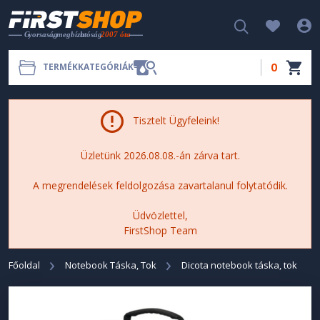
0
TERMÉKKATEGÓRIÁK
Tisztelt Ügyfeleink!
Üzletünk 2026.08.08.-án zárva tart.
A megrendelések feldolgozása zavartalanul folytatódik.
Üdvözlettel,
FirstShop Team
Főoldal
Notebook Táska, Tok
Dicota notebook táska, tok