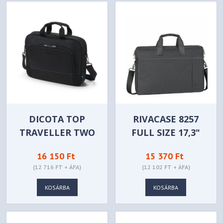
DICOTA TOP
RIVACASE 8257
TRAVELLER TWO
FULL SIZE 17,3"
15-17.3" FEKETE -
LAPTOP BAG
16 150 Ft
15 370 Ft
D3250805
BLACK
(12 716 FT + ÁFA)
(12 102 FT + ÁFA)
KOSÁRBA
KOSÁRBA