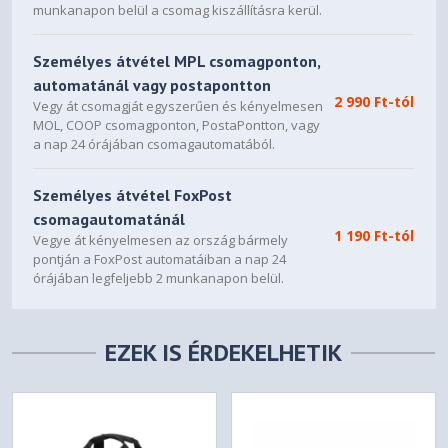
munkanapon belül a csomag kiszállításra kerül.
Személyes átvétel MPL csomagponton,
automatánál vagy postapontton
2 990 Ft-tól
Vegy át csomagját egyszerűen és kényelmesen
MOL, COOP csomagponton, PostaPontton, vagy
a nap 24 órájában csomagautomatából.
Személyes átvétel FoxPost
csomagautomatánál
1 190 Ft-tól
Vegye át kényelmesen az ország bármely
pontján a FoxPost automatáiban a nap 24
órájában legfeljebb 2 munkanapon belül.
EZEK IS ÉRDEKELHETIK