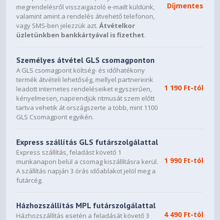
Díjmentes
megrendelésről visszaigazoló e-mailt küldünk,
valamint amint a rendelés átvehető telefonon,
vagy SMS-ben jelezzük azt.
Átvételkor
üzletünkben bankkártyával is fizethet
.
Személyes átvétel GLS csomagponton
A GLS csomagpont költség- és időhatékony
termék átvételi lehetőség, mellyel partnereink
1 190 Ft-tól
leadott internetes rendeléseiket egyszerűen,
kényelmesen, napirendjük ritmusát szem előtt
tartva vehetik át országszerte a több, mint 1100
GLS Csomagpont egyikén.
Express szállítás GLS futárszolgálattal
Express szállítás, feladást követő 1
1 990 Ft-tól
munkanapon belül a csomag kiszállításra kerül.
A szállítás napján 3 órás időablakot jelöl meg a
futárcég.
Házhozszállítás MPL futárszolgálattal
4 490 Ft-tól
Házhozszállítás esetén a feladását követő 3