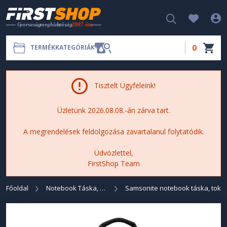
0
TERMÉKKATEGÓRIÁK
Tisztelt Ügyfeleink!
Üzletünk 2026.08.08.-án zárva tart.
A megrendelések feldolgozása zavartalanul folytatódik.
Üdvözlettel,
FirstShop Team
Főoldal
Notebook Táska, Tok
Samsonite notebook táska, tok