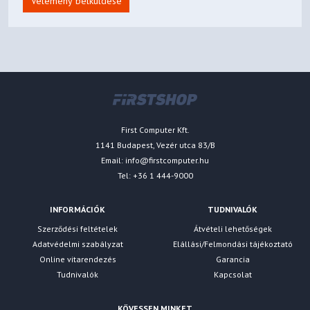
Vélemény belküldése
First Computer Kft.
1141 Budapest, Vezér utca 83/B
Email:
info@firstcomputer.hu
Tel: +36 1 444-9000
INFORMÁCIÓK
TUDNIVALÓK
Szerződési feltételek
Átvételi lehetőségek
Adatvédelmi szabályzat
Elállási/Felmondási tájékoztató
Online vitarendezés
Garancia
Tudnivalók
Kapcsolat
KÖVESSEN MINKET