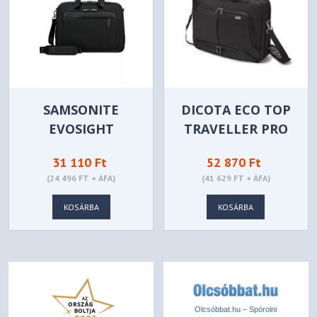
SAMSONITE
DICOTA ECO TOP
EVOSIGHT
TRAVELLER PRO
BAILHANDLE 17,3"
15-17.3IN BLACK
31 110 Ft
52 870 Ft
BLACK
(24 496 FT + ÁFA)
(41 629 FT + ÁFA)
KOSÁRBA
KOSÁRBA
Olcsóbbat.hu – Spórolni