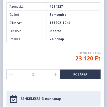
Azonosító
#234227
Gyártó
Samsonite
Cikkszám
155202-1041
Frissítve
9 perce
Jótállás
24 hónap
(18 204 FT + ÁFA)
23 120 Ft
KOSÁRBA
RENDELÉSRE, 3 munkanap