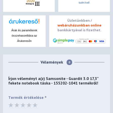
tudni kell
Üzletünkben /
webáruházunkban online
bankkártyával is fizethet.
Árak és paraméterek
összehasonlítása az
Árukeresőn
Vélemények
0
Írjon véleményt a(z)
Samsonite - Guardit 3.0 17,3"
fekete notebook táska - 155202-1041
termékről!
Termék értékelése *