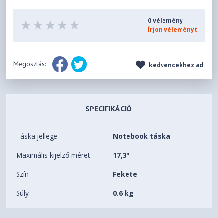
0 vélemény
Írjon véleményt
Megosztás:
kedvencekhez ad
SPECIFIKÁCIÓ
Táska jellege
Notebook táska
Maximális kijelző méret
17,3"
Szín
Fekete
Súly
0.6 kg