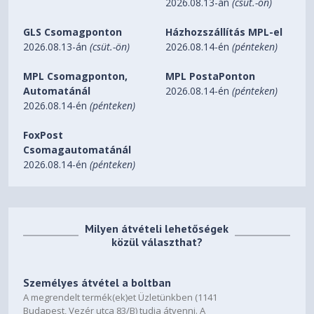
2026.08.13-án
(csüt.-ön)
GLS Csomagponton
Házhozszállítás MPL-el
2026.08.13-án
(csüt.-ön)
2026.08.14-én
(pénteken)
MPL Csomagponton,
MPL PostaPonton
Automatánál
2026.08.14-én
(pénteken)
2026.08.14-én
(pénteken)
FoxPost
Csomagautomatánál
2026.08.14-én
(pénteken)
Milyen átvételi lehetőségek
közül választhat?
Személyes átvétel a boltban
A megrendelt termék(ek)et Üzletünkben (1141
Budapest, Vezér utca 83/B) tudja átvenni. A