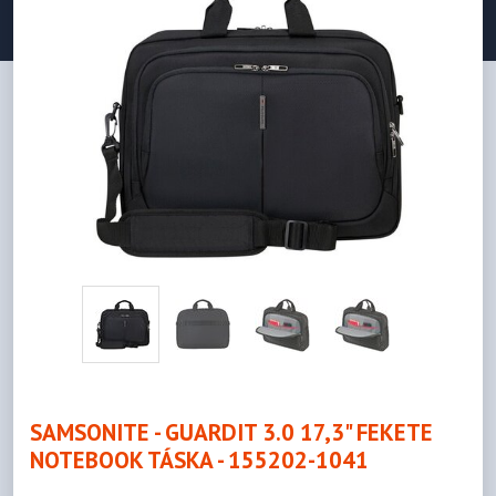
SAMSONITE - GUARDIT 3.0 17,3" FEKETE
NOTEBOOK TÁSKA - 155202-1041