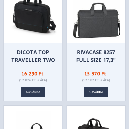
DICOTA TOP
RIVACASE 8257
TRAVELLER TWO
FULL SIZE 17,3"
15-17.3" FEKETE -
LAPTOP BAG
16 290 Ft
15 370 Ft
D3250805
BLACK
(12 826 FT + ÁFA)
(12 102 FT + ÁFA)
KOSÁRBA
KOSÁRBA