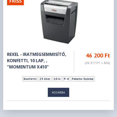
FRISS
REXEL - IRATMEGSEMMISÍTŐ,
46 200 Ft
KONFETTI, 10 LAP, ,
(36 377 FT + ÁFA)
"MOMENTUM X410"
Konfetti
23 liter
10 ív
P-4
Fekete-Szürke
KOSÁRBA