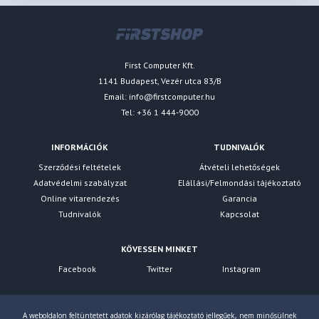
First Computer Kft.
1141 Budapest, Vezér utca 83/B
Email:
info@firstcomputer.hu
Tel: +36 1 444-9000
INFORMÁCIÓK
TUDNIVALÓK
Szerződési feltételek
Átvételi lehetőségek
Adatvédelmi szabályzat
Elállási/Felmondási tájékoztató
Online vitarendezés
Garancia
Tudnivalók
Kapcsolat
KÖVESSEN MINKET
Facebook
Twitter
Instagram
A weboldalon feltüntetett adatok kizárólag tájékoztató jellegűek, nem minősülnek