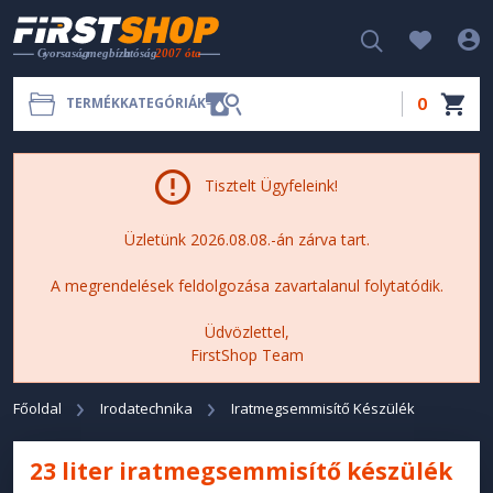
0
TERMÉKKATEGÓRIÁK
Tisztelt Ügyfeleink!
Üzletünk 2026.08.08.-án zárva tart.
A megrendelések feldolgozása zavartalanul folytatódik.
Üdvözlettel,
FirstShop Team
Főoldal
Irodatechnika
Iratmegsemmisítő Készülék
23 liter iratmegsemmisítő készülék