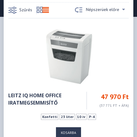
Népszerüek előre
Szűrés
LEITZ IQ HOME OFFICE
47 970 Ft
IRATMEGSEMMISÍTŐ
(37 771 FT + ÁFA)
Konfetti
23 liter
10 ív
P-4
KOSÁRBA