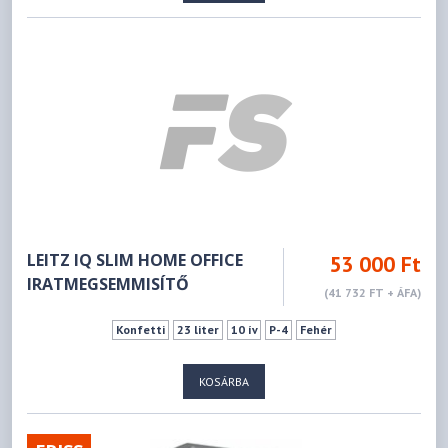
LEITZ IQ SLIM HOME OFFICE
53 000 Ft
IRATMEGSEMMISÍTŐ
(41 732 FT + ÁFA)
Konfetti
23 liter
10 ív
P-4
Fehér
KOSÁRBA