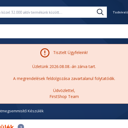
Tudnival
Tisztelt Ügyfeleink!
Üzletünk 2026.08.08.-án zárva tart.
A megrendelések feldolgozása zavartalanul folytatódik.
Üdvözlettel,
FirstShop Team
atmegsemmisítő Készülék
zülék
2