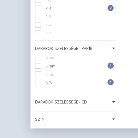
P-3
2
P-4
P-5
T-4
N/A
DARABOK SZÉLESSÉGE - PAPÍR
4 mm
1
5 mm
7 mm
1
N/A
DARABOK SZÉLESSÉGE - CD
SZÍN