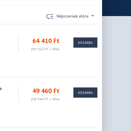
Népszerüek előre
64 410 Ft
KOSÁRBA
(50 716 FT + ÁFA)
P
49 460 Ft
KOSÁRBA
(38 944 FT + ÁFA)