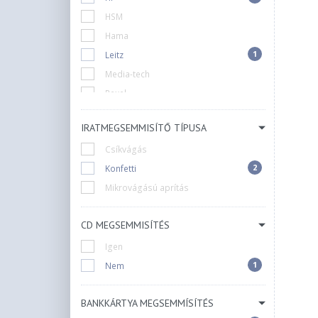
HSM
Hama
1
Leitz
Media-tech
Rexel
Sencor
IRATMEGSEMMISÍTŐ TÍPUSA
Csíkvágás
2
Konfetti
Mikrovágású aprítás
CD MEGSEMMISÍTÉS
Igen
1
Nem
BANKKÁRTYA MEGSEMMÍSÍTÉS