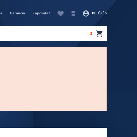
ók
Garancia
Kapcsolat
BELÉPÉS
0