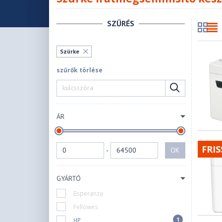
SZŰRÉS
Szürke
szűrők törlése
ÁR
FRIS
-
OK
GYÁRTÓ
Esperanza
Fellowes
1
HP