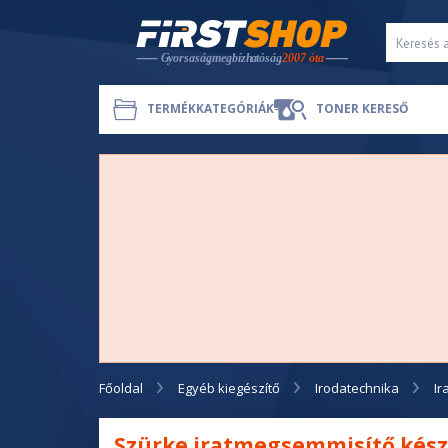
TERMÉKKATEGÓRIÁK
TONER KERESŐ
Főoldal
Egyéb kiegészítő
Irodatechnika
Ir
Szürke iratmegsemmisítő kés