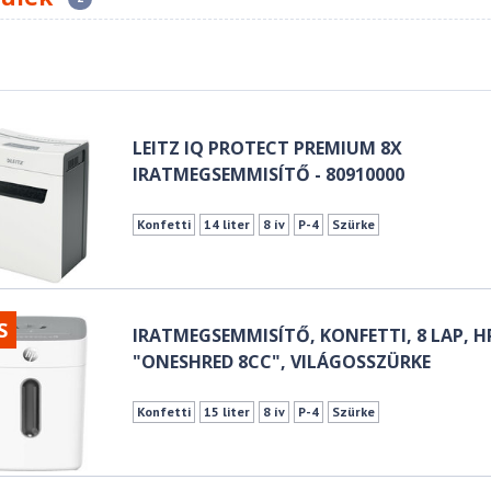
LEITZ IQ PROTECT PREMIUM 8X
IRATMEGSEMMISÍTŐ - 80910000
Konfetti
14 liter
8 ív
P-4
Szürke
S
IRATMEGSEMMISÍTŐ, KONFETTI, 8 LAP, H
"ONESHRED 8CC", VILÁGOSSZÜRKE
Konfetti
15 liter
8 ív
P-4
Szürke