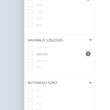
10 ív
20 ív
50 ív
N/A
MAXIMÁLIS SZÉLESSÉG
219 mm
1
220 mm
230 mm
N/A
BIZTONSÁGI SZINT
P-1
O-1
P-2