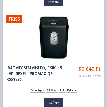
KOSÁRBA
FRISS
IRATMEGSEMMISÍTŐ, CSÍK, 15
90 640 Ft
LAP, REXEL "PROMAX QS
(71 370 FT + ÁFA)
RSS1535"
Csíkvágás
35 liter
P-2
Fekete
KOSÁRBA