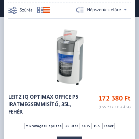
Népszerüek előre
Szűrés
LEITZ IQ OPTIMAX OFFICE P5
172 380 Ft
IRATMEGSEMMISÍTŐ, 35L,
(135 732 FT + ÁFA)
FEHÉR
Mikrovágású aprítás
35 liter
10 ív
P-5
Fehér