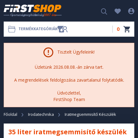
0
TERMÉKKATEGÓRIÁK
Tisztelt Ügyfeleink!
Üzletünk 2026.08.08.-án zárva tart.
A megrendelések feldolgozása zavartalanul folytatódik.
Üdvözlettel,
FirstShop Team
Főoldal
Irodatechnika
Iratmegsemmisítő Készülék
35 liter iratmegsemmisítő készülék