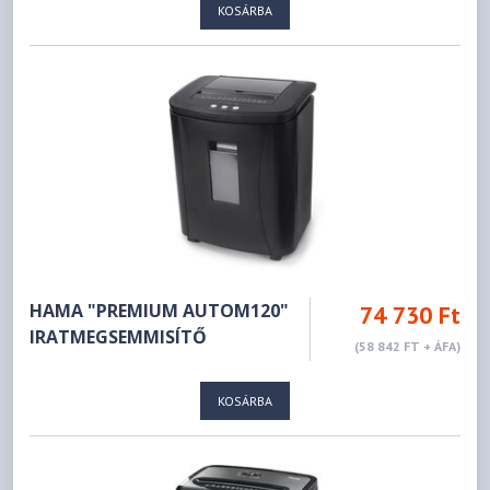
KOSÁRBA
HAMA "PREMIUM AUTOM120"
74 730 Ft
IRATMEGSEMMISÍTŐ
(58 842 FT + ÁFA)
KOSÁRBA