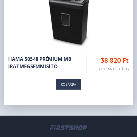
HAMA 50548 PRÉMIUM M8
38 820 Ft
IRATMEGSEMMISÍTŐ
(30 566 FT + ÁFA)
KOSÁRBA