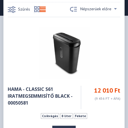
Népszerüek előre
Szűrés
HAMA - CLASSIC S61
12 010 Ft
IRATMEGSEMMISÍTŐ BLACK -
(9 456 FT + ÁFA)
00050581
Csíkvágás
8 liter
Fekete