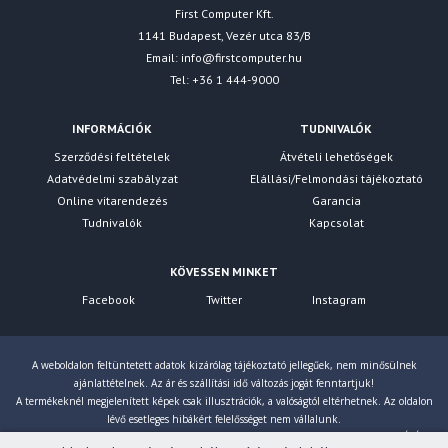
First Computer Kft.
1141 Budapest, Vezér utca 83/B
Email:
info@firstcomputer.hu
Tel: +36 1 444-9000
INFORMÁCIÓK
TUDNIVALÓK
Szerződési feltételek
Átvételi lehetőségek
Adatvédelmi szabályzat
Elállási/Felmondási tájékoztató
Online vitarendezés
Garancia
Tudnivalók
Kapcsolat
KÖVESSEN MINKET
Facebook
Twitter
Instagram
A weboldalon feltüntetett adatok kizárólag tájékoztató jellegűek, nem minősülnek
ajánlattételnek. Az ár és szállítási idő változás jogát fenntartjuk!
A termékeknél megjelenített képek csak illusztrációk, a valóságtól eltérhetnek. Az oldalon
lévő esetleges hibákért felelősséget nem vállalunk.
Eltérés esetén a gyártó által megadott paraméterek érvényesek! Bruttó árainkat 27% ÁFÁ-val