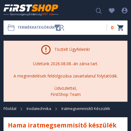
0
TERMÉKKATEGÓRIÁK
Tisztelt Ügyfeleink!
Üzletünk 2026.08.08.-án zárva tart.
A megrendelések feldolgozása zavartalanul folytatódik.
Üdvözlettel,
FirstShop Team
Főoldal
Irodatechnika
Iratmegsemmisítő Készülék
Hama iratmegsemmisítő készülék