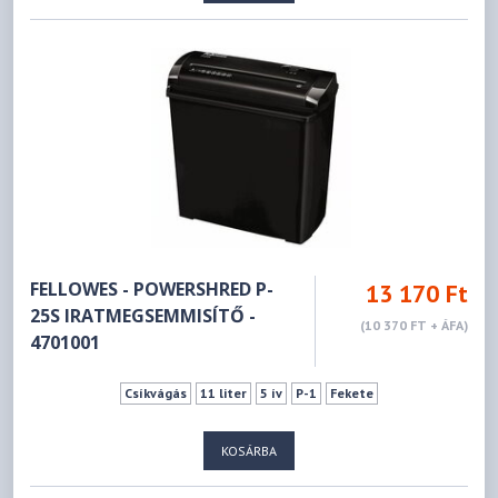
FELLOWES - POWERSHRED P-
13 170 Ft
25S IRATMEGSEMMISÍTŐ -
(10 370 FT + ÁFA)
4701001
Csíkvágás
11 liter
5 ív
P-1
Fekete
KOSÁRBA