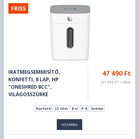
FRISS
IRATMEGSEMMISÍTŐ,
47 490 Ft
KONFETTI, 8 LAP, HP
(37 393 FT + ÁFA)
"ONESHRED 8CC",
VILÁGOSSZÜRKE
Konfetti
15 liter
8 ív
P-4
Szürke
KOSÁRBA