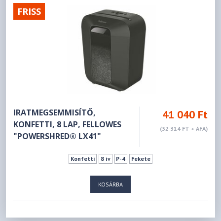
FRISS
IRATMEGSEMMISÍTŐ,
41 040 Ft
KONFETTI, 8 LAP, FELLOWES
(32 314 FT + ÁFA)
"POWERSHRED® LX41"
Konfetti
8 ív
P-4
Fekete
KOSÁRBA