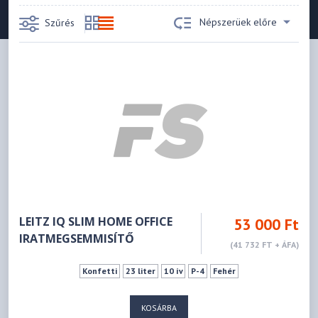
Népszerüek előre
Szűrés
LEITZ IQ SLIM HOME OFFICE
53 000 Ft
IRATMEGSEMMISÍTŐ
(41 732 FT + ÁFA)
Konfetti
23 liter
10 ív
P-4
Fehér
KOSÁRBA