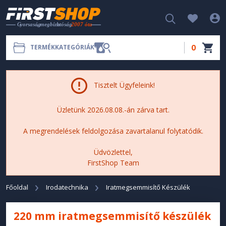
0
TERMÉKKATEGÓRIÁK
Tisztelt Ügyfeleink!
Üzletünk 2026.08.08.-án zárva tart.
A megrendelések feldolgozása zavartalanul folytatódik.
Üdvözlettel,
FirstShop Team
Főoldal
Irodatechnika
Iratmegsemmisítő Készülék
220 mm iratmegsemmisítő készülék