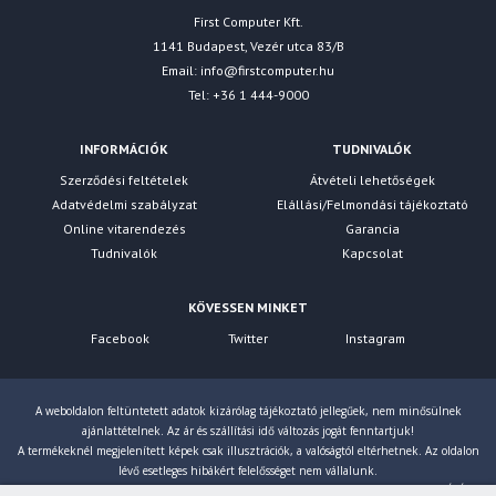
First Computer Kft.
1141 Budapest, Vezér utca 83/B
Email:
info@firstcomputer.hu
Tel: +36 1 444-9000
INFORMÁCIÓK
TUDNIVALÓK
Szerződési feltételek
Átvételi lehetőségek
Adatvédelmi szabályzat
Elállási/Felmondási tájékoztató
Online vitarendezés
Garancia
Tudnivalók
Kapcsolat
KÖVESSEN MINKET
Facebook
Twitter
Instagram
A weboldalon feltüntetett adatok kizárólag tájékoztató jellegűek, nem minősülnek
ajánlattételnek. Az ár és szállítási idő változás jogát fenntartjuk!
A termékeknél megjelenített képek csak illusztrációk, a valóságtól eltérhetnek. Az oldalon
lévő esetleges hibákért felelősséget nem vállalunk.
Eltérés esetén a gyártó által megadott paraméterek érvényesek! Bruttó árainkat 27% ÁFÁ-val