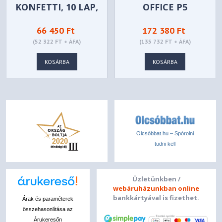
KONFETTI, 10 LAP,
OFFICE P5
REXEL, "SECURE
IRATMEGSEMMISÍTŐ,
66 450 Ft
172 380 Ft
X10"
35L, FEHÉR
(52 322 FT + ÁFA)
(135 732 FT + ÁFA)
KOSÁRBA
KOSÁRBA
Olcsóbbat.hu – Spórolni
tudni kell
Üzletünkben /
webáruházunkban online
bankkártyával is fizethet.
Árak és paraméterek
összehasonlítása az
Árukeresőn