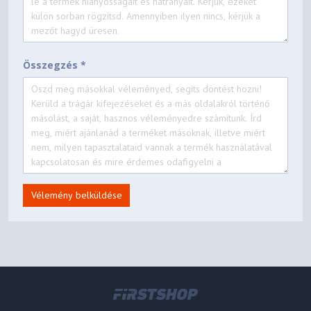
Összegzés *
Vélemény belküldése