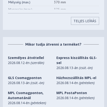
Mélység (max.)
370 mm
Magasság (max.)
375 mm
Alapadatok
TELJES LEÍRÁS
Típus
Iratmegsemmisítő
Stílusos és keskeny formatervezésű iratmegsemmisítő
otthoni használatra. A kompakt és helytakarékos
Mikor tudja átvenni a terméket?
méretnek köszönhetően bárhol elhelyezhető. Vigyél stílust
otthoni irodádba a halk és hosszú élettartalmú
iratmegsemmisítővel! 10 db A4-es lap aprítására alkalmas
Személyes átvétellel
Express kiszállítás GLS-
a méretes, 23 literes papírkosárba az egyszerűen
2026.08.12-én
(szerdán)
sel
használható érintőgombok segítségével. P4 biztonsági
2026.08.13-án
(csüt.-ön)
fokozat az adatok védelme és gyerekbiztos zár - a
biztonságos használat érdekében.
GLS Csomagponton
Házhozszállítás MPL-el
• Halk működés – a nyugodt munkavégzéshez (Leitz
2026.08.13-án
(csüt.-ön)
2026.08.14-én
(pénteken)
olajozó lapok rendszeres használata mellett)
• Egyszerre 10 db A4-es lap megsemmisítésére alkalmas–
MPL Csomagponton,
MPL PostaPonton
ideális alkalmankénti használatra otthoni irodákba
Automatánál
2026.08.14-én
(pénteken)
• Elakadásmentes technológia a zavartalan
2026.08.14-én
(pénteken)
iratmegsemmisítéshez – automatikus megállás és