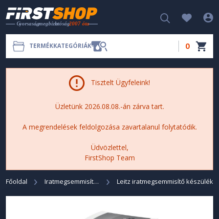
0
TERMÉKKATEGÓRIÁK
Tisztelt Ügyfeleink!
Üzletünk 2026.08.08.-án zárva tart.
A megrendelések feldolgozása zavartalanul folytatódik.
Üdvözlettel,
FirstShop Team
Főoldal
Iratmegsemmisítő Készülék
Leitz iratmegsemmisítő készülék