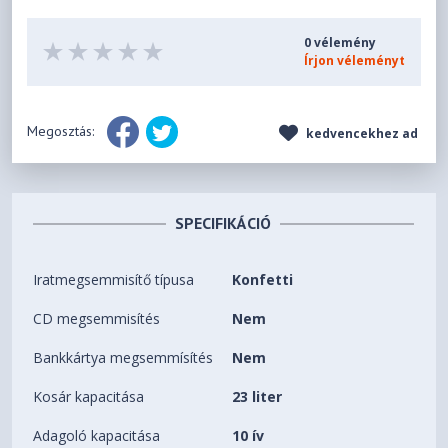
0 vélemény
Írjon véleményt
Megosztás:
kedvencekhez ad
SPECIFIKÁCIÓ
Iratmegsemmisítő típusa
Konfetti
CD megsemmisítés
Nem
Bankkártya megsemmísítés
Nem
Kosár kapacitása
23 liter
Adagoló kapacitása
10 ív