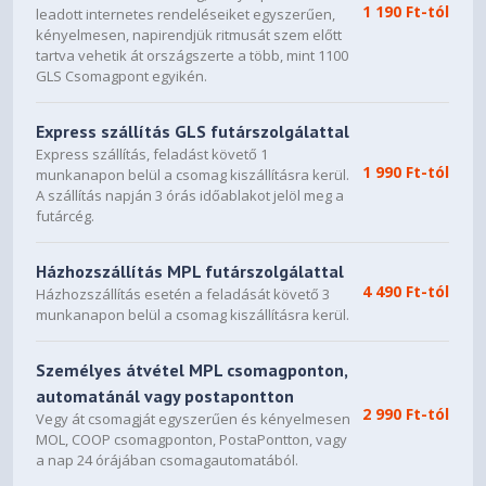
1 190 Ft-tól
leadott internetes rendeléseiket egyszerűen,
kényelmesen, napirendjük ritmusát szem előtt
tartva vehetik át országszerte a több, mint 1100
GLS Csomagpont egyikén.
Express szállítás GLS futárszolgálattal
Express szállítás, feladást követő 1
1 990 Ft-tól
munkanapon belül a csomag kiszállításra kerül.
A szállítás napján 3 órás időablakot jelöl meg a
futárcég.
Házhozszállítás MPL futárszolgálattal
4 490 Ft-tól
Házhozszállítás esetén a feladását követő 3
munkanapon belül a csomag kiszállításra kerül.
Személyes átvétel MPL csomagponton,
automatánál vagy postapontton
2 990 Ft-tól
Vegy át csomagját egyszerűen és kényelmesen
MOL, COOP csomagponton, PostaPontton, vagy
a nap 24 órájában csomagautomatából.