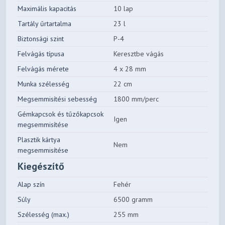
Maximális kapacitás
10 lap
Tartály űrtartalma
23 l
Biztonsági szint
P-4
Felvágás típusa
Keresztbe vágás
Felvágás mérete
4 x 28 mm
Munka szélesség
22 cm
Megsemmisítési sebesség
1800 mm/perc
Gémkapcsok és tűzőkapcsok
Igen
megsemmisítése
Plasztik kártya
Nem
megsemmisítése
Kiegészítő
Alap szín
Fehér
Súly
6500 gramm
Szélesség (max.)
255 mm