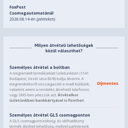
papírkiadás túl sok papír betöltése esetén
FoxPost
• Folyamatos működési idő: 6 perc – ideális alkalmankénti
Csomagautomatánál
használatra; LED fényjelzés, ha az iratmegsemmisítőnek
2026.08.14-én
(pénteken)
hűtés szükséges
• Átlagos iratmegsemmisítési sebesség: 1,8 m/perc
• Érintőgombos vezérlés - egyszerű használat
• Keskeny formatervezésű, kis helyigényű
Milyen átvételi lehetőségek
iratmegsemmisítő, könnyen üríthető 23 literes
közül választhat?
papírkosárral – 225 lap megsemmisítéséhez
• 2+1 év garancia - regisztrálj 1 év extra garanciáért
• Tűzőkapcsok és gémkapcsok megsemmisítésére is
Személyes átvétel a boltban
alkalmas
A megrendelt termék(ek)et Üzletünkben (1141
Budapest, Vezér utca 83/B) tudja átvenni. A
Díjmentes
megrendelésről visszaigazoló e-mailt küldünk,
valamint amint a rendelés átvehető telefonon,
vagy SMS-ben jelezzük azt.
Átvételkor
üzletünkben bankkártyával is fizethet
.
Személyes átvétel GLS csomagponton
A GLS csomagpont költség- és időhatékony
termék átvételi lehetőség, mellyel partnereink