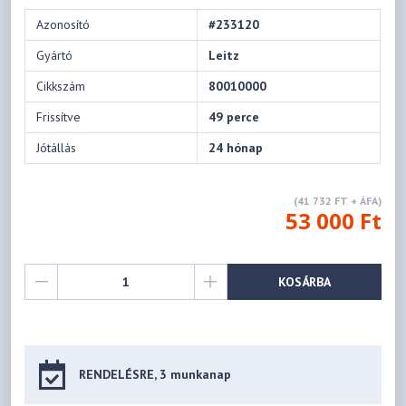
Azonosító
#233120
Gyártó
Leitz
Cikkszám
80010000
Frissítve
49 perce
Jótállás
24 hónap
(41 732 FT + ÁFA)
53 000 Ft
KOSÁRBA
RENDELÉSRE, 3 munkanap