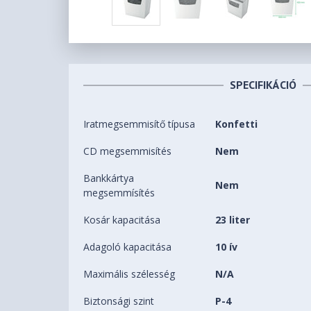
SPECIFIKÁCIÓ
Iratmegsemmisítő típusa
Konfetti
CD megsemmisítés
Nem
Bankkártya
Nem
megsemmísítés
Kosár kapacitása
23 liter
Adagoló kapacitása
10 ív
Maximális szélesség
N/A
Biztonsági szint
P-4