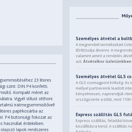
Mily
Személyes átvétel a bolt
A megrendelt termék(ek)et Üzl
83/B) tudja átvenni. A megrende
valamint amint a rendelés átve
azt.
Átvételkor üzletünkben 
Személyes átvétel GLS 
gsemmisítéséhez 23 literes
A GLS csomagpont költség- és i
gi szint: DIN P4 konfetti.
mellyel partnereink leadott in
misítő. Kompakt méret az
kényelmesen, napirendjük ritmu
latra. Vigyél stílust otthoni
országszerte a több, mint 110
artalmú iratmegsemmisítővel!
literes papírkosárba az
Express szállítás GLS fut
. P4 biztonsági fokozat az
Express szállítás, feladást kö
os használat érdekében.
kiszállításra kerül. A szállítás 
olajozó lapok rendszeres
futárcég.