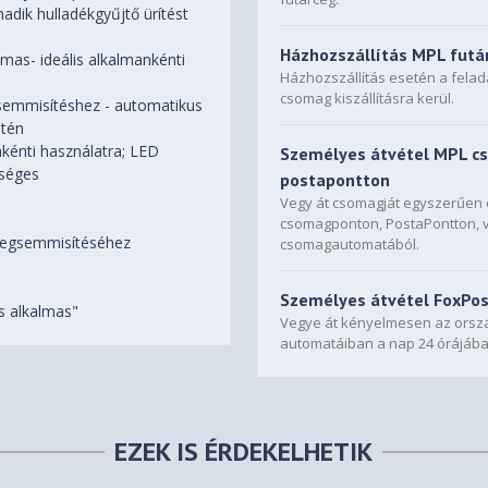
dik hulladékgyűjtő ürítést
Házhozszállítás MPL futá
mas- ideális alkalmankénti
Házhozszállítás esetén a fela
csomag kiszállításra kerül.
semmisítéshez - automatikus
etén
nkénti használatra; LED
Személyes átvétel MPL c
kséges
postapontton
Vegy át csomagját egyszerűe
csomagponton, PostaPontton, 
 megsemmisítéséhez
csomagautomatából.
Személyes átvétel FoxPo
 alkalmas"
Vegye át kényelmesen az orszá
automatáiban a nap 24 órájába
EZEK IS ÉRDEKELHETIK