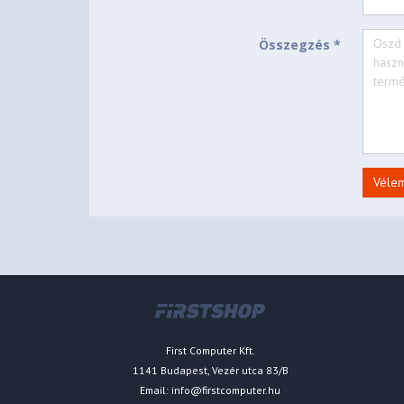
Összegzés *
Véle
First Computer Kft.
1141 Budapest, Vezér utca 83/B
Email:
info@firstcomputer.hu