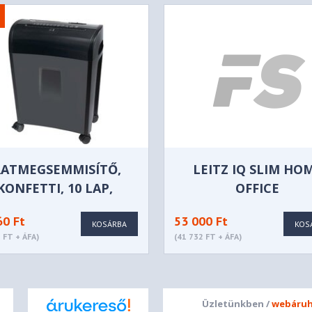
RATMEGSEMMISÍTŐ,
LEITZ IQ SLIM HO
KONFETTI, 10 LAP,
OFFICE
SENCOR "SSK 482",
IRATMEGSEMMISÍ
60 Ft
53 000 Ft
FEKETE
KOSÁRBA
KOS
 FT + ÁFA)
(41 732 FT + ÁFA)
Üzletünkben /
webáruh