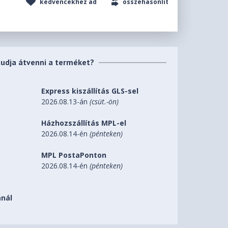
kedvencekhez ad
összehasonlít
tudja átvenni a terméket?
Express kiszállítás GLS-sel
2026.08.13-án
(csüt.-ön)
Házhozszállítás MPL-el
2026.08.14-én
(pénteken)
MPL PostaPonton
2026.08.14-én
(pénteken)
nál