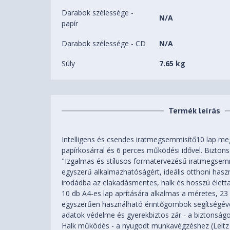
Darabok szélessége -
N/A
papír
Darabok szélessége - CD
N/A
Súly
7.65 kg
Termék leírás
Intelligens és csendes iratmegsemmisítő10 lap me
papírkosárral és 6 perces működési idővel. Biztonsá
"Izgalmas és stílusos formatervezésű iratmegsem
egyszerű alkalmazhatóságért, ideális otthoni haszná
irodádba az elakadásmentes, halk és hosszú élett
10 db A4-es lap aprítására alkalmas a méretes, 23 
egyszerűen használható érintőgombok segítségével
adatok védelme és gyerekbiztos zár - a biztonság
Halk működés - a nyugodt munkavégzéshez (Leitz 