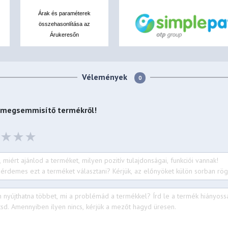
Árak és paraméterek
összehasonlítása az
Árukeresőn
Vélemények
0
ratmegsemmisítő
termékről!