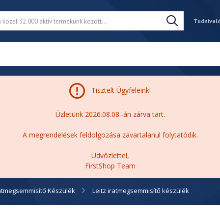
Tudnival
Tisztelt Ügyfeleink!
Üzletünk 2026.08.08.-án zárva tart.
A megrendelések feldolgozása zavartalanul folytatódik.
Üdvözlettel,
FirstShop Team
atmegsemmisítő Készülék
Leitz iratmegsemmisítő készülék