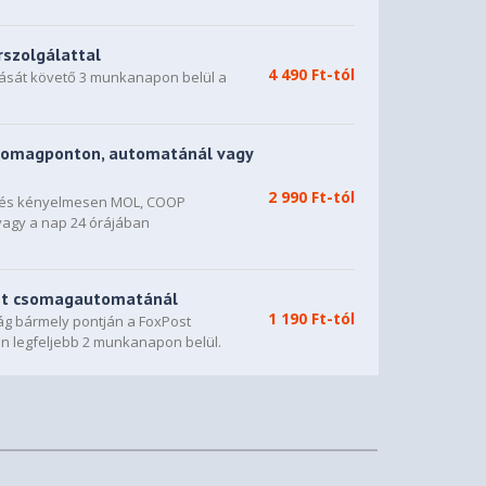
rszolgálattal
4 490 Ft-tól
dását követő 3 munkanapon belül a
somagponton, automatánál vagy
2 990 Ft-tól
n és kényelmesen MOL, COOP
vagy a nap 24 órájában
st csomagautomatánál
1 190 Ft-tól
g bármely pontján a FoxPost
n legfeljebb 2 munkanapon belül.