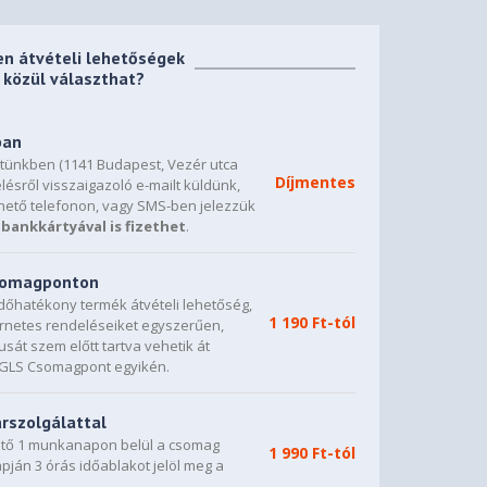
en átvételi lehetőségek
közül választhat?
ban
etünkben (1141 Budapest, Vezér utca
Díjmentes
lésről visszaigazoló e-mailt küldünk,
hető telefonon, vagy SMS-ben jelezzük
bankkártyával is fizethet
.
csomagponton
dőhatékony termék átvételi lehetőség,
1 190 Ft-tól
ternetes rendeléseiket egyszerűen,
sát szem előtt tartva vehetik át
0 GLS Csomagpont egyikén.
árszolgálattal
vető 1 munkanapon belül a csomag
1 990 Ft-tól
napján 3 órás időablakot jelöl meg a