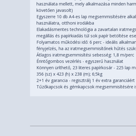
használata mellett, mely alkalmazása minden harma
követően javasolt)
Egyszerre 10 db A4-es lap megsemmisítésére alkal
használatra, otthoni irodákba
Elakadásmentes technológia a zavartalan iratmeg
megállás és papírkiadás túl sok papír betöltése es
Folyamatos működési idő: 6 perc - ideális alkalma
fényjelzés, ha az iratmegsemmisítőnek hűtés szü
Átlagos iratmegsemmisítési sebesség: 1,8 m/perc
Érintőgombos vezérlés - egyszerű használat
Könnyen üríthető, 23 literes papírkosár - 225 lap
356 (sz) x 423 (h) x 238 (m); 6;5kg
2+1 év garancia - regisztrálj 1 év extra garanciáért
Tűzőkapcsok és gémkapcsok megsemmisítésére is