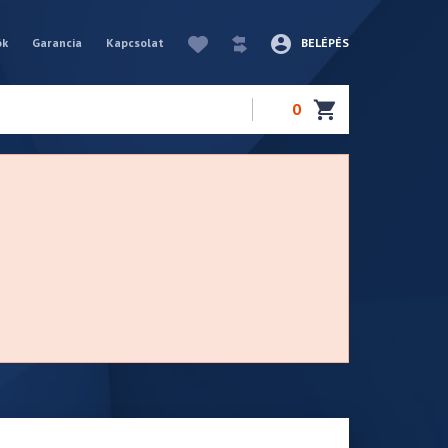
ók
Garancia
Kapcsolat
BELÉPÉS
0