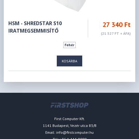
HSM - SHREDSTAR S10
27 340 Ft
IRATMEGSEMMISÍTŐ
(21 527 FT + ÁFA)
Fehér
KOSÁRBA
First Computer Kft.
1141 Budapest, Vezér utca 83/B
Email:
info@firstcomputer.hu