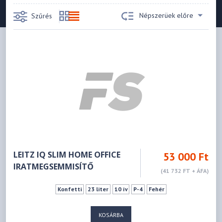
Népszerüek előre
Szűrés
LEITZ IQ SLIM HOME OFFICE
53 000 Ft
IRATMEGSEMMISÍTŐ
(41 732 FT + ÁFA)
Konfetti
23 liter
10 ív
P-4
Fehér
KOSÁRBA