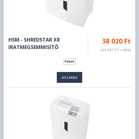
HSM - SHREDSTAR X8
38 020 Ft
IRATMEGSEMMISÍTŐ
(29 937 FT + ÁFA)
Fehér
KOSÁRBA