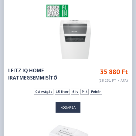
LEITZ IQ HOME
35 880 Ft
IRATMEGSEMMISÍTŐ
(28 251 FT + ÁFA)
Csíkvágás
15 liter
6 ív
P-4
Fehér
KOSÁRBA