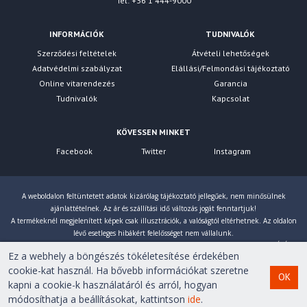
Tel: +36 1 444-9000
INFORMÁCIÓK
TUDNIVALÓK
Szerződési feltételek
Átvételi lehetőségek
Adatvédelmi szabályzat
Elállási/Felmondási tájékoztató
Online vitarendezés
Garancia
Tudnivalók
Kapcsolat
KÖVESSEN MINKET
Facebook
Twitter
Instagram
A weboldalon feltüntetett adatok kizárólag tájékoztató jellegűek, nem minősülnek
ajánlattételnek. Az ár és szállítási idő változás jogát fenntartjuk!
A termékeknél megjelenített képek csak illusztrációk, a valóságtól eltérhetnek. Az oldalon
lévő esetleges hibákért felelősséget nem vállalunk.
Eltérés esetén a gyártó által megadott paraméterek érvényesek! Bruttó árainkat 27% ÁFÁ-val
Ez a webhely a böngészés tökéletesítése érdekében
számoljuk!
cookie-kat használ. Ha bővebb információkat szeretne
OK
kapni a cookie-k használatáról és arról, hogyan
Copyright © 2007-2026 First Computer Kft. Minden jog
módosíthatja a beállításokat, kattintson
ide
.
fenntartva!