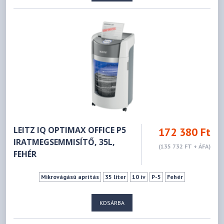
LEITZ IQ OPTIMAX OFFICE P5
172 380 Ft
IRATMEGSEMMISÍTŐ, 35L,
(135 732 FT + ÁFA)
FEHÉR
Mikrovágású aprítás
35 liter
10 ív
P-5
Fehér
KOSÁRBA