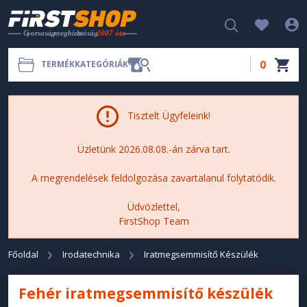
0
TERMÉKKATEGÓRIÁK
Tisztelt Ügyfeleink!
Üzletünk 2026.08.08.-án zárva tart.
A megrendelések feldolgozása zavartalanul folytatódik.
Üdvözlettel,
FirstShop Team
Főoldal
Irodatechnika
Iratmegsemmisítő Készülék
Fehér iratmegsemmisítő készülék