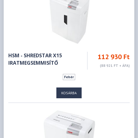
HSM - SHREDSTAR X15
112 930 Ft
IRATMEGSEMMISÍTŐ
(88 921 FT + ÁFA)
Fehér
KOSÁRBA