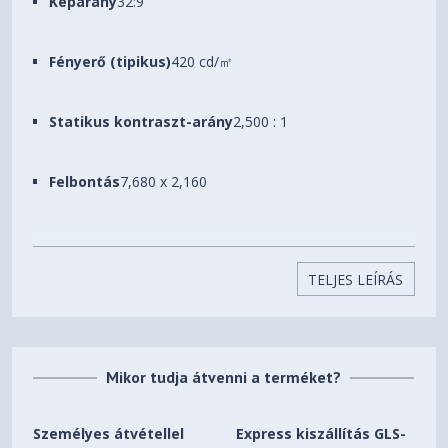
Képarány
32:9
mentes
háttérvilágítás)
AMD FreeSync
Fényerő (tipikus)
420 cd/㎡
Premium Pro
LED Világítás
Statikus kontraszt-arány
2,500 : 1
Felbontás
7,680 x 2,160
Reakcióidő (mp)
1ms(GTG)
TELJES LEÍRÁS
Specifikációk részletei
Kijelző
Mikor tudja átvenni a terméket?
Képernyőméret (Class)
57
Sík / Ívelt
Ívelt
Személyes átvétellel
Express kiszállítás GLS-