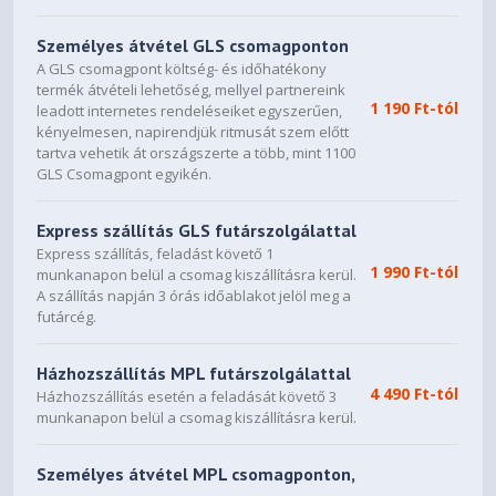
HDR10+
HDR10+ Gaming
Személyes átvétel GLS csomagponton
Mini LED Local Dimming
Igen (2,392 zóna)
A GLS csomagpont költség- és időhatékony
termék átvételi lehetőség, mellyel partnereink
1 190 Ft-tól
leadott internetes rendeléseiket egyszerűen,
Felbontás
7,680 x 2,160
kényelmesen, napirendjük ritmusát szem előtt
tartva vehetik át országszerte a több, mint 1100
Reakcióidő (mp)
1ms(GTG)
GLS Csomagpont egyikén.
Betekintési szög (H/V)
178°(H)/178°(V)
Express szállítás GLS futárszolgálattal
Express szállítás, feladást követő 1
Színtámogatás
Max 1B
1 990 Ft-tól
munkanapon belül a csomag kiszállításra kerül.
A szállítás napján 3 órás időablakot jelöl meg a
Színskála (DCI)
Typ 95%
futárcég.
Képkockasebesség
Max 240Hz
Házhozszállítás MPL futárszolgálattal
4 490 Ft-tól
Házhozszállítás esetén a feladását követő 3
Általános jellemzők
munkanapon belül a csomag kiszállításra kerül.
Szemkímélő Üzemmód
Igen
Személyes átvétel MPL csomagponton,
Villódzásmentes technológia
Igen