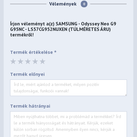
Működési feltételek
Vélemények
0
Hőmérséklet
10℃~40℃
Írjon véleményt a(z)
SAMSUNG - Odyssey Neo G9
Páratartalom
10%~80%, Nem lecsapódó
G95NC - LS57CG952NUXEN (TÚLMÉRETES ÁRU)
Kalibrálás
termékről!
Gyári Tuning
Igen
Termék értékelése *
Színmód
Szórakozás/Grafika/Eco/Szabvány
játék/FPS/RTS/RPG/Sport/Eredeti/Egyéni
Termék előnyei
Gyári beállítás riport
Igen
Kialakítás
Előlap színe
Fekete
Termék hátrányai
Hátlap szín
Fehér
Állvány színe
Fekete