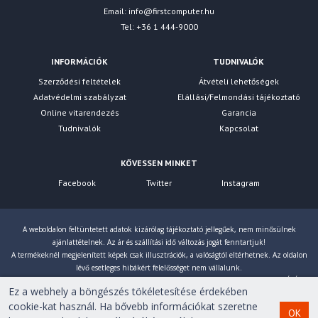
Email:
info@firstcomputer.hu
Energiafogyasztás (DPMS)
0.50 W
Tel: +36 1 444-9000
Energiafogyasztás (kikapcsolt üzemmódban)
0.30
INFORMÁCIÓK
TUDNIVALÓK
W
Szerződési feltételek
Átvételi lehetőségek
Adatvédelmi szabályzat
Elállási/Felmondási tájékoztató
Energiafogyasztás (éves)
86 kWh
Online vitarendezés
Garancia
Tudnivalók
Kapcsolat
Típus
Belső energia
Méretek
KÖVESSEN MINKET
Méret talppal (Szé x Ma x Mé)
1327.5 x 601.0 x 499.6
Facebook
Twitter
Instagram
mm
Méret talp nélkül (Szé x Ma x Mé)
1327.5 x 429.5 x
A weboldalon feltüntetett adatok kizárólag tájékoztató jellegűek, nem minősülnek
338.4 mm
ajánlattételnek. Az ár és szállítási idő változás jogát fenntartjuk!
A termékeknél megjelenített képek csak illusztrációk, a valóságtól eltérhetnek. Az oldalon
lévő esetleges hibákért felelősséget nem vállalunk.
Csomag mérete (WxHxD)
1455 x 420 x 557 mm
Eltérés esetén a gyártó által megadott paraméterek érvényesek! Bruttó árainkat 27% ÁFÁ-val
Ez a webhely a böngészés tökéletesítése érdekében
számoljuk!
Súly
cookie-kat használ. Ha bővebb információkat szeretne
OK