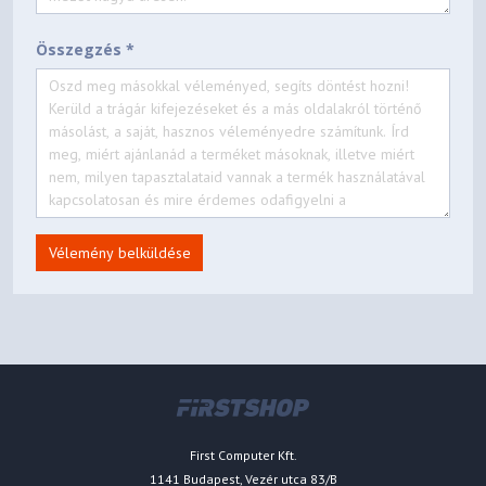
Állvány típusa
HAS
Összegzés *
HAS (Állítható magasságú állvány)
120.0mm( ±
5.0mm)
Döntés
-3.0º(± 2°) ~ 10.0º(± 2°)
Forgatás
-15.0º (± 2°)~ 15.0º(± 2°)
Fali tartó
100 x 100
Vélemény belküldése
Eco
Energiahatékonysági osztály
G
Töltés
Tápegység
AC100-240V 50/60Hz
Energiafogyasztás (Maximum)
300 W
First Computer Kft.
Energiafelhasználás (jellemző)
59.0 W
1141 Budapest, Vezér utca 83/B