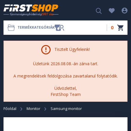
0
TERMÉKKATEGÓRIÁK
Tisztelt Ügyfeleink!
Üzletünk 2026.08.08.-án zárva tart.
A megrendelések feldolgozása zavartalanul folytatódik.
Üdvözlettel,
FirstShop Team
Főoldal
Monitor
Samsung monitor