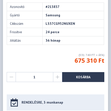
Azonosító
#213837
Gyártó
Samsung
Cikkszám
LS57CG952NUXEN
Frissítve
24 perce
Jótállás
36 hónap
(531 740 FT + ÁFA)
675 310 Ft
KOSÁRBA
RENDELÉSRE, 3 munkanap