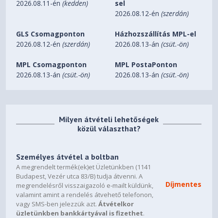
2026.08.11-én
(kedden)
sel
Aktív kijelző méret (Szé x Ma) (mm)
1394.6112 x
2026.08.12-én
(szerdán)
392.2344 mm
GLS Csomagponton
Házhozszállítás MPL-el
Ívelt képernyő
1000R
2026.08.12-én
(szerdán)
2026.08.13-án
(csüt.-ön)
MPL Csomagponton
MPL PostaPonton
Képarány
32:9
2026.08.13-án
(csüt.-ön)
2026.08.13-án
(csüt.-ön)
Panel típus
VA
Fényerő (tipikus)
420 cd/㎡
Milyen átvételi lehetőségek
közül választhat?
Fényerő (perc)
350 cd/㎡
Statikus kontraszt-arány
2,500 : 1
Személyes átvétel a boltban
A megrendelt termék(ek)et Üzletünkben (1141
Budapest, Vezér utca 83/B) tudja átvenni. A
Kontrasztarány (Dinamikus)
Mega DCR
Díjmentes
megrendelésről visszaigazoló e-mailt küldünk,
valamint amint a rendelés átvehető telefonon,
HDR (High Dynamic Range)
VESA DisplayHDR 1000
vagy SMS-ben jelezzük azt.
Átvételkor
üzletünkben bankkártyával is fizethet
.