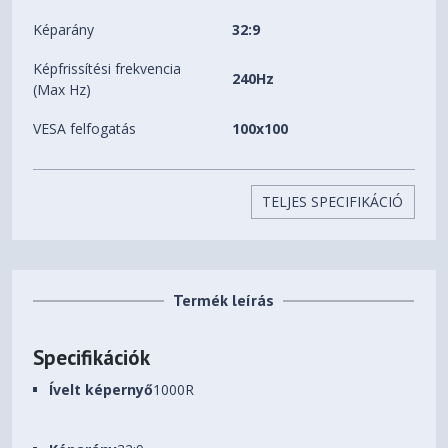
Képarány
32:9
Képfrissítési frekvencia
240Hz
(Max Hz)
VESA felfogatás
100x100
Magasságállítás
Forgatható
Állítási lehetőségek
TELJES SPECIFIKÁCIÓ
állvány(Swivel)
Dönthető(Tilt)
Válaszidő
1ms
Termék leírás
Gamer (játékosoknak)
Ívelt kijelző
DisplayHDR 1000
Specifikációk
HDR 10+
Ívelt képernyő
1000R
PIP funkció (kép a
képben)
Extra tulajdonság
Flicker Free (Villódzás