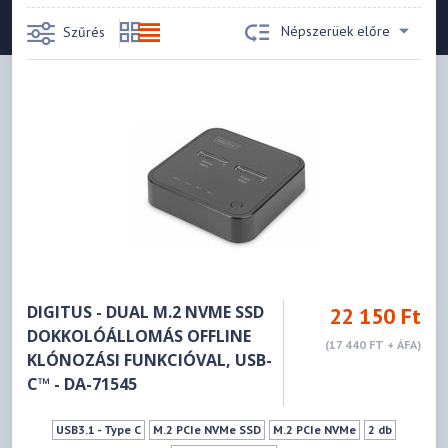
Népszerüek előre
Szűrés
DIGITUS - DUAL M.2 NVME SSD
22 150 Ft
DOKKOLÓÁLLOMÁS OFFLINE
(17 440 FT + ÁFA)
KLÓNOZÁSI FUNKCIÓVAL, USB-
C™ - DA-71545
USB3.1 - Type C
M.2 PCIe NVMe SSD
M.2 PCIe NVMe
2 db