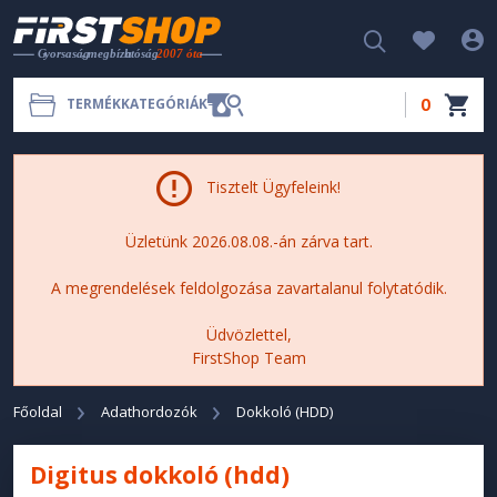
0
TERMÉKKATEGÓRIÁK
Tisztelt Ügyfeleink!
Üzletünk 2026.08.08.-án zárva tart.
A megrendelések feldolgozása zavartalanul folytatódik.
Üdvözlettel,
FirstShop Team
Főoldal
Adathordozók
Dokkoló (HDD)
Digitus dokkoló (hdd)