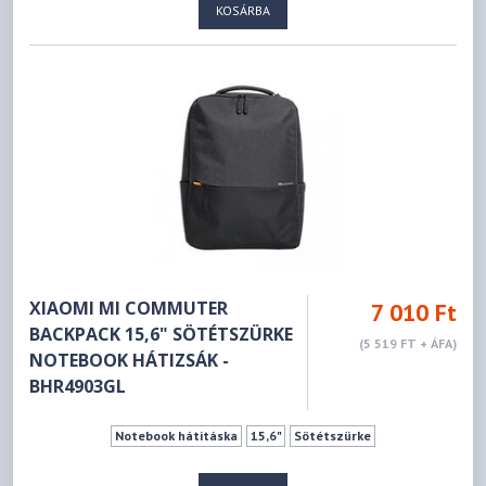
KOSÁRBA
XIAOMI MI COMMUTER
7 010 Ft
BACKPACK 15,6" SÖTÉTSZÜRKE
(5 519 FT + ÁFA)
NOTEBOOK HÁTIZSÁK -
BHR4903GL
Notebook hátitáska
15,6"
Sötétszürke