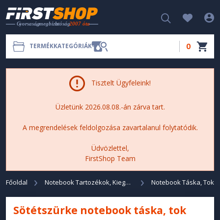
0
TERMÉKKATEGÓRIÁK
Tisztelt Ügyfeleink!
Üzletünk 2026.08.08.-án zárva tart.
A megrendelések feldolgozása zavartalanul folytatódik.
Üdvözlettel,
FirstShop Team
Főoldal
Notebook Tartozékok, Kiegészítők
Notebook Táska, Tok
Sötétszürke notebook táska, tok