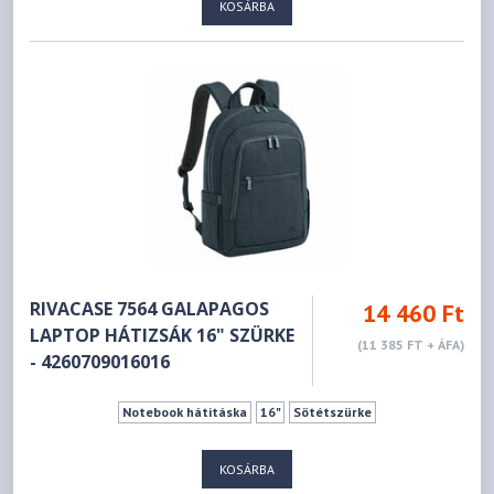
KOSÁRBA
RIVACASE 7564 GALAPAGOS
14 460 Ft
LAPTOP HÁTIZSÁK 16" SZÜRKE
(11 385 FT + ÁFA)
- 4260709016016
Notebook hátitáska
16"
Sötétszürke
KOSÁRBA