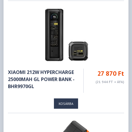
XIAOMI 212W HYPERCHARGE
27 870 Ft
25000MAH GL POWER BANK -
(21 944 FT + ÁFA)
BHR9970GL
KOSÁRBA