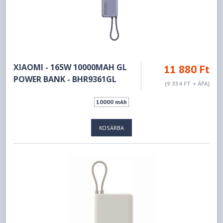
XIAOMI - 165W 10000MAH GL
11 880 Ft
POWER BANK - BHR9361GL
(9 354 FT + ÁFA)
10000 mAh
KOSÁRBA