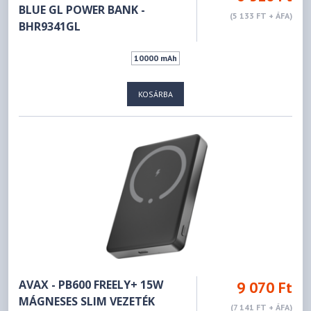
BLUE GL POWER BANK -
(5 133 FT + ÁFA)
BHR9341GL
10000 mAh
KOSÁRBA
AVAX - PB600 FREELY+ 15W
9 070 Ft
MÁGNESES SLIM VEZETÉK
(7 141 FT + ÁFA)