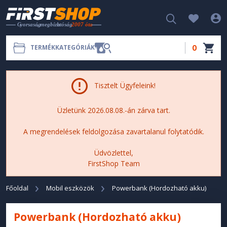
0
TERMÉKKATEGÓRIÁK
Tisztelt Ügyfeleink!
Üzletünk 2026.08.08.-án zárva tart.
A megrendelések feldolgozása zavartalanul folytatódik.
Üdvözlettel,
FirstShop Team
Főoldal
Mobil eszközök
Powerbank (Hordozható akku)
Powerbank (Hordozható akku)