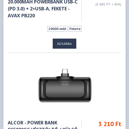
20.000MAH POWERBANK USB-C
(5 881 FT + ÁFA)
(PD 3.0) + 2×USB-A, FEKETE -
AVAX PB220
20000 mAh
Fekete
KOSÁRBA
ALCOR - POWER BANK
3 210 Ft