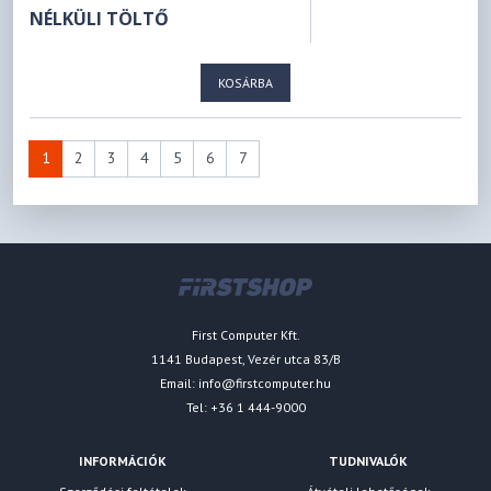
NÉLKÜLI TÖLTŐ
KOSÁRBA
1
2
3
4
5
6
7
First Computer Kft.
1141 Budapest, Vezér utca 83/B
Email:
info@firstcomputer.hu
Tel: +36 1 444-9000
INFORMÁCIÓK
TUDNIVALÓK