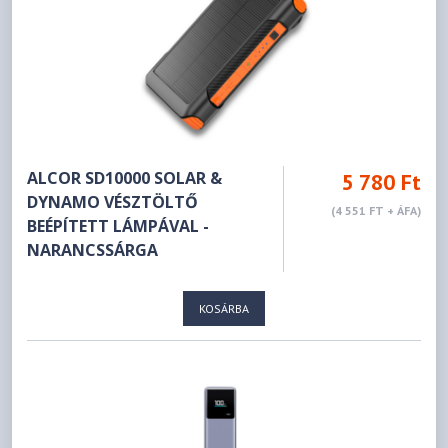
ALCOR SD10000 SOLAR &
5 780 Ft
DYNAMO VÉSZTÖLTŐ
(4 551 FT + ÁFA)
BEÉPÍTETT LÁMPÁVAL -
NARANCSSÁRGA
KOSÁRBA