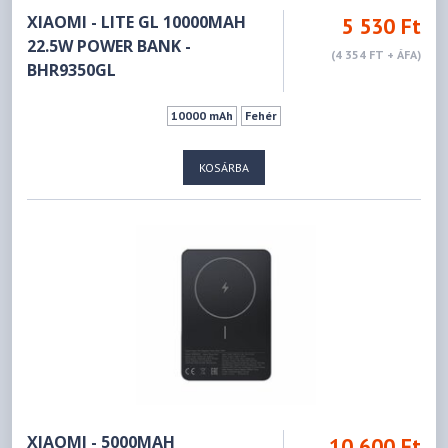
XIAOMI - LITE GL 10000MAH
5 530 Ft
22.5W POWER BANK -
(4 354 FT + ÁFA)
BHR9350GL
10000 mAh
Fehér
KOSÁRBA
XIAOMI - 5000MAH
10 600 Ft