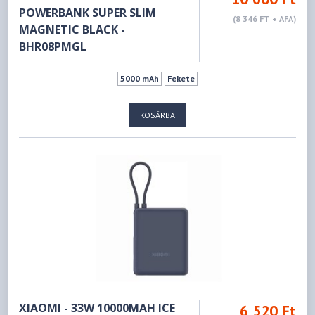
POWERBANK SUPER SLIM
(8 346 FT + ÁFA)
MAGNETIC BLACK -
BHR08PMGL
5000 mAh
Fekete
KOSÁRBA
XIAOMI - 33W 10000MAH ICE
6 520 Ft