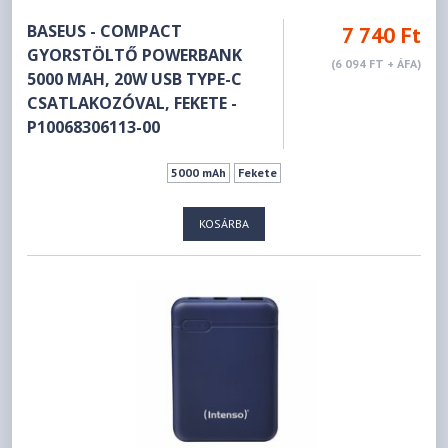
BASEUS - COMPACT
7 740 Ft
GYORSTÖLTŐ POWERBANK
(6 094 FT + ÁFA)
5000 MAH, 20W USB TYPE-C
CSATLAKOZÓVAL, FEKETE -
P10068306113-00
5000 mAh
Fekete
KOSÁRBA