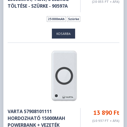
(20 055 FT + ÁFA)
TÖLTÉSE - SZÜRKE - 90597A
25000mAh
Szürke
KOSÁRBA
VARTA 57908101111
13 890 Ft
HORDOZHATÓ 15000MAH
(10 937 FT + ÁFA)
POWERBANK + VEZETÉK