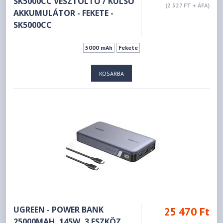
SK5000CC VÉSZTÖLTŐ / KÜLSŐ
(2 527 FT + ÁFA)
AKKUMULÁTOR - FEKETE -
SK5000CC
5000 mAh
Fekete
KOSÁRBA
UGREEN - POWER BANK
25 470 Ft
25000MAH, 145W, 3 ESZKÖZ