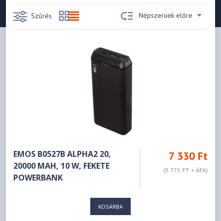
Népszerüek előre
Szűrés
EMOS B0527B ALPHA2 20,
7 330 Ft
20000 MAH, 10 W, FEKETE
(5 771 FT + ÁFA)
POWERBANK
KOSÁRBA