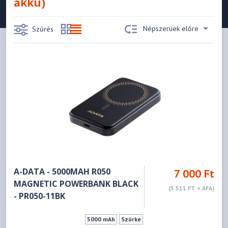
akku)
Népszerüek előre
Szűrés
A-DATA - 5000MAH R050
7 000 Ft
MAGNETIC POWERBANK BLACK
(5 511 FT + ÁFA)
- PR050-11BK
5000 mAh
Szürke