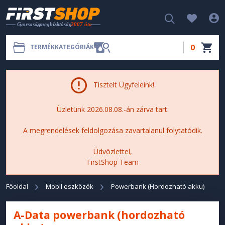
0
TERMÉKKATEGÓRIÁK
Tisztelt Ügyfeleink!
Üzletünk 2026.08.08.-án zárva tart.
A megrendelések feldolgozása zavartalanul folytatódik.
Üdvözlettel,
FirstShop Team
Főoldal
Mobil eszközök
Powerbank (Hordozható akku)
A-Data powerbank (hordozható