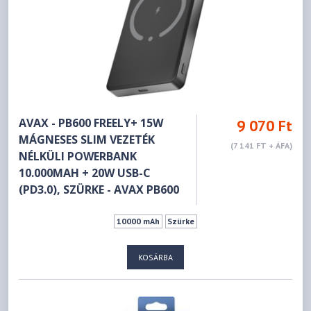
AVAX - PB600 FREELY+ 15W
9 070 Ft
MÁGNESES SLIM VEZETÉK
(7 141 FT + ÁFA)
NÉLKÜLI POWERBANK
10.000MAH + 20W USB-C
(PD3.0), SZÜRKE - AVAX PB600
10000 mAh
Szürke
KOSÁRBA