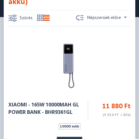
akku)
Népszerüek előre
Szűrés
XIAOMI - 165W 10000MAH GL
11 880 Ft
POWER BANK - BHR9361GL
(9 354 FT + ÁFA)
10000 mAh