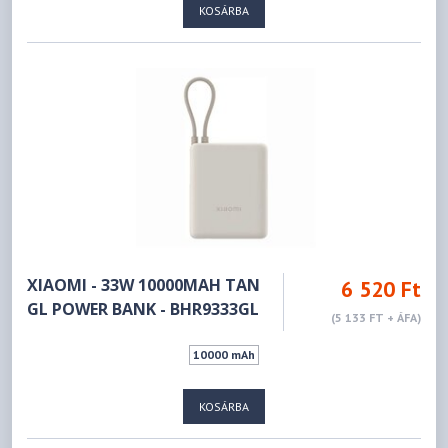
KOSÁRBA
XIAOMI - 33W 10000MAH TAN
6 520 Ft
GL POWER BANK - BHR9333GL
(5 133 FT + ÁFA)
10000 mAh
KOSÁRBA