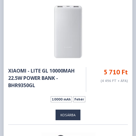
XIAOMI - LITE GL 10000MAH
5 710 Ft
22.5W POWER BANK -
(4 496 FT + ÁFA)
BHR9350GL
10000 mAh
Fehér
KOSÁRBA