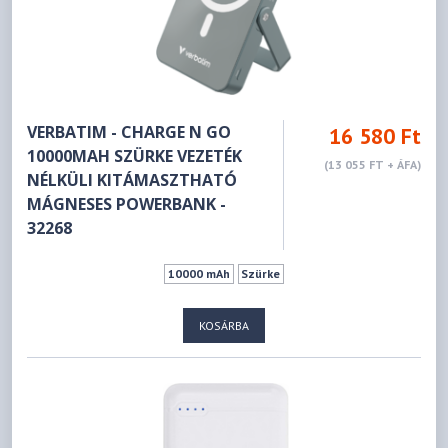
VERBATIM - CHARGE N GO
16 580 Ft
10000MAH SZÜRKE VEZETÉK
(13 055 FT + ÁFA)
NÉLKÜLI KITÁMASZTHATÓ
MÁGNESES POWERBANK -
32268
10000 mAh
Szürke
KOSÁRBA