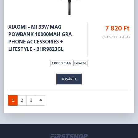
XIAOMI - MI 33W MAG
7 820 Ft
POWBANK 10000MAH GRA
(6 157 FT + ÁFA)
PHONE ACCESSORIES +
LIFESTYLE - BHR9823GL
10000 mAh
Fekete
KOSÁRBA
1
2
3
4