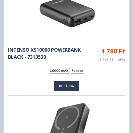
INTENSO XS10000 POWERBANK
4 780 Ft
BLACK - 7313530
(3 763 FT + ÁFA)
10000 mAh
Fekete
KOSÁRBA