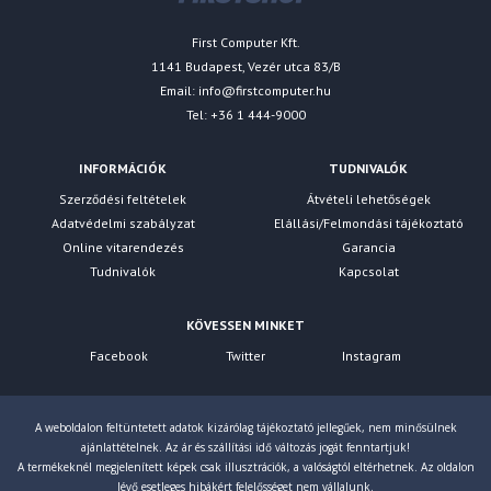
First Computer Kft.
1141 Budapest, Vezér utca 83/B
Email:
info@firstcomputer.hu
Tel: +36 1 444-9000
INFORMÁCIÓK
TUDNIVALÓK
Szerződési feltételek
Átvételi lehetőségek
Adatvédelmi szabályzat
Elállási/Felmondási tájékoztató
Online vitarendezés
Garancia
Tudnivalók
Kapcsolat
KÖVESSEN MINKET
Facebook
Twitter
Instagram
A weboldalon feltüntetett adatok kizárólag tájékoztató jellegűek, nem minősülnek
ajánlattételnek. Az ár és szállítási idő változás jogát fenntartjuk!
A termékeknél megjelenített képek csak illusztrációk, a valóságtól eltérhetnek. Az oldalon
lévő esetleges hibákért felelősséget nem vállalunk.