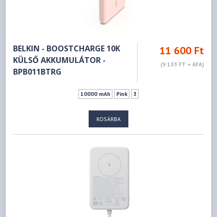
BELKIN - BOOSTCHARGE 10K
11 600 Ft
KÜLSŐ AKKUMULÁTOR -
(9 133 FT + ÁFA)
BPB011BTRG
10000 mAh
Pink
3
KOSÁRBA