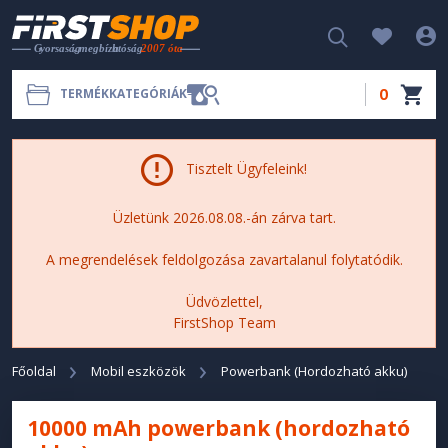
0
TERMÉKKATEGÓRIÁK
Tisztelt Ügyfeleink!
Üzletünk 2026.08.08.-án zárva tart.
A megrendelések feldolgozása zavartalanul folytatódik.
Üdvözlettel,
FirstShop Team
Főoldal
Mobil eszközök
Powerbank (Hordozható akku)
10000 mAh powerbank (hordozható