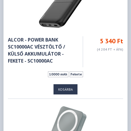
ALCOR - POWER BANK
5 340 Ft
SC10000AC VÉSZTÖLTŐ /
(4 204 FT + ÁFA)
KÜLSŐ AKKUMULÁTOR -
FEKETE - SC10000AC
10000 mAh
Fekete
KOSÁRBA