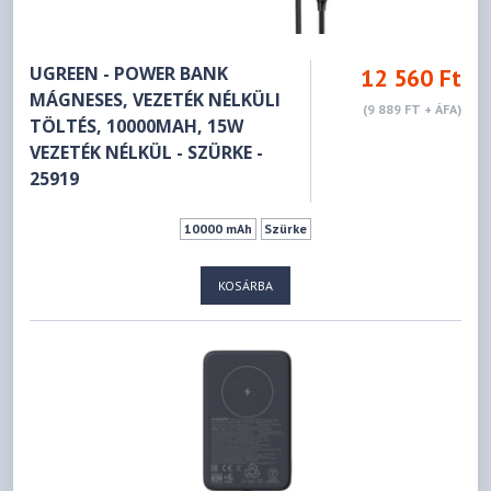
UGREEN - POWER BANK
12 560 Ft
MÁGNESES, VEZETÉK NÉLKÜLI
(9 889 FT + ÁFA)
TÖLTÉS, 10000MAH, 15W
VEZETÉK NÉLKÜL - SZÜRKE -
25919
10000 mAh
Szürke
KOSÁRBA