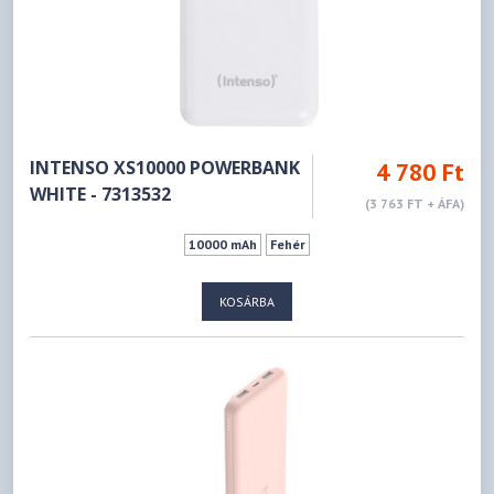
INTENSO XS10000 POWERBANK
4 780 Ft
WHITE - 7313532
(3 763 FT + ÁFA)
10000 mAh
Fehér
KOSÁRBA