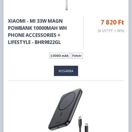
XIAOMI - MI 33W MAGN
7 820 Ft
POWBANK 10000MAH WH
(6 157 FT + ÁFA)
PHONE ACCESSORIES +
LIFESTYLE - BHR9822GL
10000 mAh
Fehér
KOSÁRBA