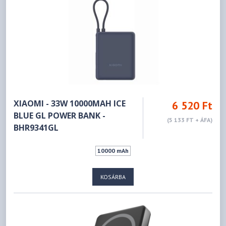
XIAOMI - 33W 10000MAH ICE
6 520 Ft
BLUE GL POWER BANK -
(5 133 FT + ÁFA)
BHR9341GL
10000 mAh
KOSÁRBA