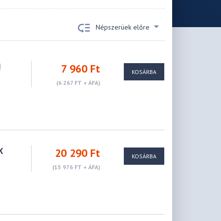
Népszerüek előre
H
7 960 Ft
KOSÁRBA
(6 267 FT + ÁFA)
K
20 290 Ft
KOSÁRBA
(15 976 FT + ÁFA)