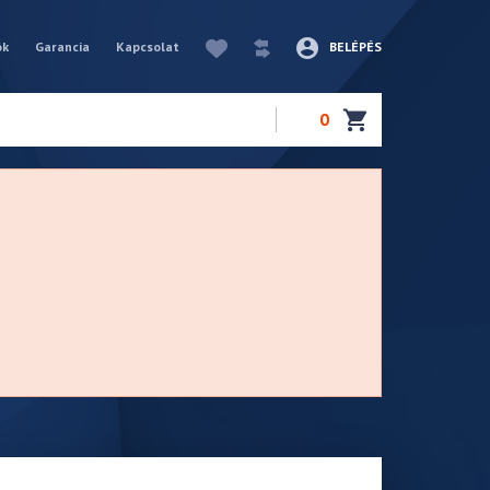
ók
Garancia
Kapcsolat
BELÉPÉS
0