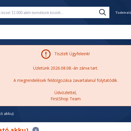
Tudnival
Tisztelt Ügyfeleink!
Üzletünk 2026.08.08.-án zárva tart.
A megrendelések feldolgozása zavartalanul folytatódik.
Üdvözlettel,
FirstShop Team
ó akku)
ató akku)
6