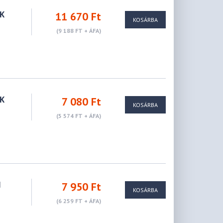
K
11 670 Ft
KOSÁRBA
(9 188 FT + ÁFA)
K
7 080 Ft
KOSÁRBA
(5 574 FT + ÁFA)
H
7 950 Ft
KOSÁRBA
(6 259 FT + ÁFA)