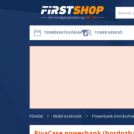
TERMÉKKATEGÓRIÁK
TONER KERESŐ
Főoldal
Mobil eszközök
Powerbank (Hordozhat
RivaCase powerbank (hordozh