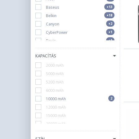
+13
Baseus
+18
Belkin
+2
Canyon
+1
CyberPower
+1
Devia
+3
Emos
KAPACÍTÁS
+11
FIXED
2000 mAh
+4
GP Batteries
5000 mAh
+2
Gembird
5200 mAh
+29
Intenso
6000 mAh
+2
LAMAX
2
10000 mAh
+1
Lenovo
12000 mAh
+1
Logilink
15000 mAh
+1
OtterBox
20000 mAh
+4
Platinet
20100 mAh
6
RivaCase