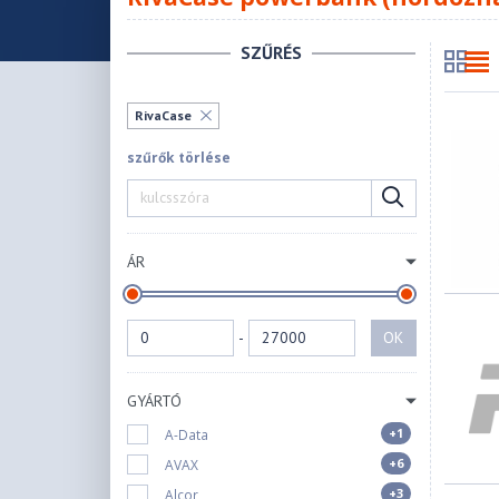
SZŰRÉS
RivaCase
szűrők törlése
ÁR
-
OK
GYÁRTÓ
+1
A-Data
+6
AVAX
+3
Alcor