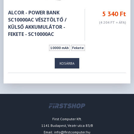
ALCOR - POWER BANK
5 340 Ft
SC10000AC VÉSZTÖLTŐ /
(4 204 FT + ÁFA)
KÜLSŐ AKKUMULÁTOR -
FEKETE - SC10000AC
10000 mAh
Fekete
KOSÁRBA
First Computer Kft.
1141 Budapest, Vezér utca 83/B
Email:
info@firstcomputer.hu