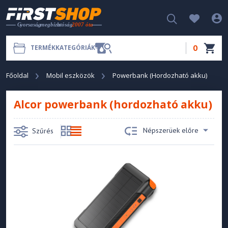
0
TERMÉKKATEGÓRIÁK
Főoldal
Mobil eszközök
Powerbank (Hordozható akku)
Alcor powerbank (hordozható akku)
Népszerüek előre
Szűrés