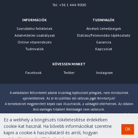
Tel: +36 1 444-9000
INFORMÁCIÓK
TUDNIVALÓK
Szerződési feltételek
Átvételi lehetőségek
Adatvédelmi szabályzat
Elállási/Felmondási tájékoztató
Online vitarendezés
Garancia
Tudnivalók
Kapcsolat
KÖVESSEN MINKET
Facebook
Twitter
Instagram
A weboldalon feltüntetett adatok kizárólag tájékoztató jellegűek, nem minősülnek
ajánlattételnek. Az ár és szállítási idő változás jogát fenntartjuk!
A termékeknél megjelenített képek csak illusztrációk, a valóságtól eltérhetnek. Az oldalon
lévő esetleges hibákért felelősséget nem vállalunk.
Eltérés esetén a gyártó által megadott paraméterek érvényesek! Bruttó árainkat 27% ÁFÁ-val
Ez a webhely a böngészés tökéletesítése érdekében
számoljuk!
cookie-kat használ. Ha bővebb információkat szeretne
OK
kapni a cookie-k használatáról és arról, hogyan
Copyright © 2007-2026 First Computer Kft. Minden jog