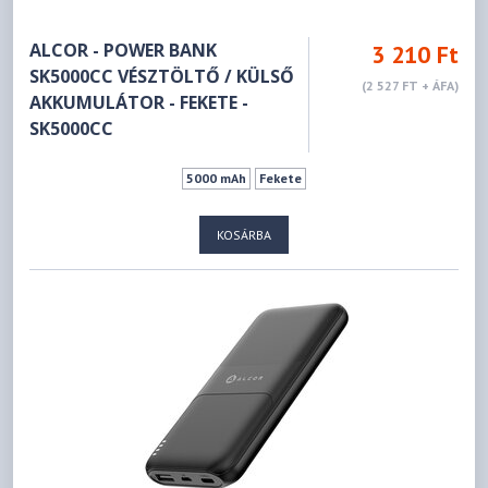
ALCOR - POWER BANK
3 210 Ft
SK5000CC VÉSZTÖLTŐ / KÜLSŐ
(2 527 FT + ÁFA)
AKKUMULÁTOR - FEKETE -
SK5000CC
5000 mAh
Fekete
KOSÁRBA