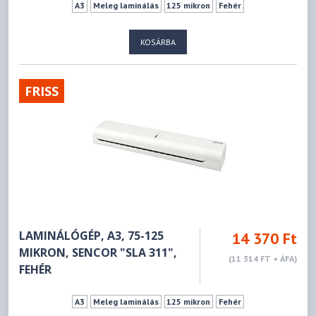
A3
Meleg laminálás
125 mikron
Fehér
KOSÁRBA
FRISS
LAMINÁLÓGÉP, A3, 75-125
14 370 Ft
MIKRON, SENCOR "SLA 311",
(11 314 FT + ÁFA)
FEHÉR
A3
Meleg laminálás
125 mikron
Fehér