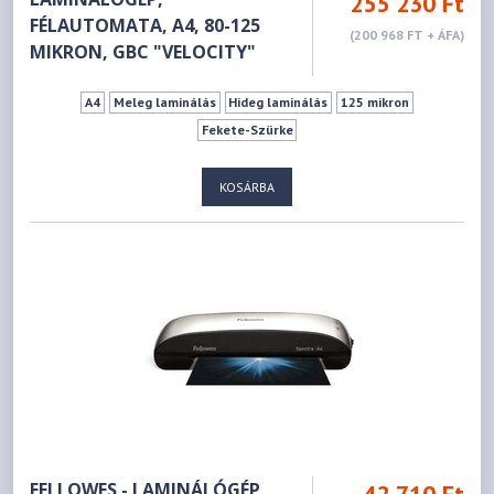
255 230 Ft
FÉLAUTOMATA, A4, 80-125
(200 968 FT + ÁFA)
MIKRON, GBC "VELOCITY"
A4
Meleg laminálás
Hideg laminálás
125 mikron
Fekete-Szürke
KOSÁRBA
FELLOWES - LAMINÁLÓGÉP,