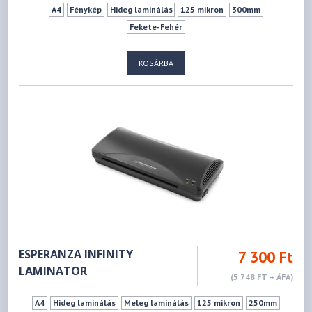
A4
Fénykép
Hideg laminálás
125 mikron
300mm
Fekete-Fehér
KOSÁRBA
ESPERANZA INFINITY
7 300 Ft
LAMINATOR
(5 748 FT + ÁFA)
A4
Hideg laminálás
Meleg laminálás
125 mikron
250mm