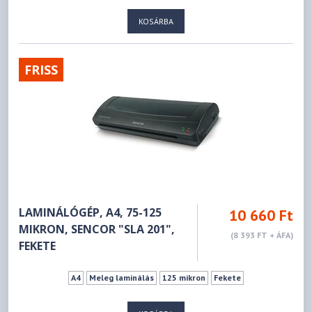
KOSÁRBA
FRISS
LAMINÁLÓGÉP, A4, 75-125
10 660 Ft
MIKRON, SENCOR "SLA 201",
(8 393 FT + ÁFA)
FEKETE
A4
Meleg laminálás
125 mikron
Fekete