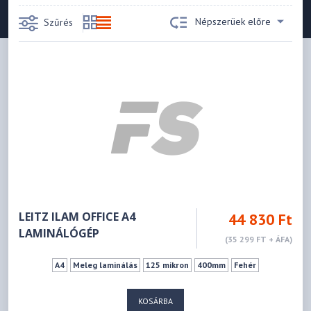
Népszerüek előre
Szűrés
LEITZ ILAM OFFICE A4
44 830 Ft
LAMINÁLÓGÉP
(35 299 FT + ÁFA)
A4
Meleg laminálás
125 mikron
400mm
Fehér
KOSÁRBA