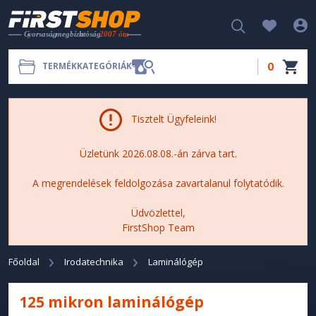
0
TERMÉKKATEGÓRIÁK
Tisztelt Ügyfeleink!
Üzletünk 2026.08.08.-án zárva tart.
A megrendelések feldolgozása zavartalanul folytatódik.
Üdvözlettel,
FirstShop Team
Főoldal
Irodatechnika
Laminálógép
125 mikron laminálógép