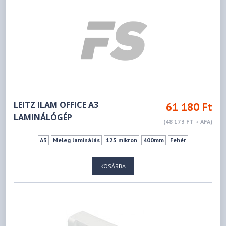
LEITZ ILAM OFFICE A3
61 180 Ft
LAMINÁLÓGÉP
(48 173 FT + ÁFA)
A3
Meleg laminálás
125 mikron
400mm
Fehér
KOSÁRBA