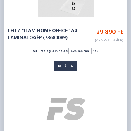
LEITZ "ILAM HOME OFFICE" A4
29 890 Ft
LAMINÁLÓGÉP (73680089)
(23 535 FT + ÁFA)
A4
Meleg laminálás
125 mikron
Kék
KOSÁRBA