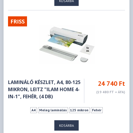
KOSÁRBA
FRISS
LAMINÁLÓ KÉSZLET, A4, 80-125
24 740 Ft
MIKRON, LEITZ "ILAM HOME 4-
(19 480 FT + ÁFA)
IN-1", FEHÉR, (4 DB)
A4
Meleg laminálás
125 mikron
Fehér
KOSÁRBA