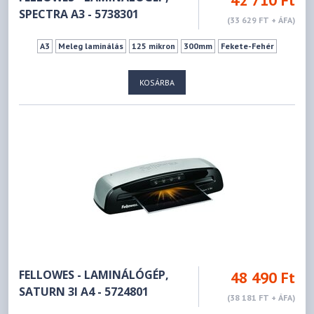
42 710 Ft
SPECTRA A3 - 5738301
(33 629 FT + ÁFA)
A3
Meleg laminálás
125 mikron
300mm
Fekete-Fehér
KOSÁRBA
FELLOWES - LAMINÁLÓGÉP,
48 490 Ft
SATURN 3I A4 - 5724801
(38 181 FT + ÁFA)