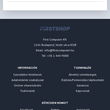
First Computer Kft.
1141 Budapest, Vezér utca 83/B
Email:
info@firstcomputer.hu
Tel: +36 1 444-9000
INFORMÁCIÓK
TUDNIVALÓK
Szerződési feltételek
Átvételi lehetőségek
Adatvédelmi szabályzat
Elállási/Felmondási tájékoztató
Online vitarendezés
Garancia
Tudnivalók
Kapcsolat
KÖVESSEN MINKET
Facebook
Twitter
Instagram