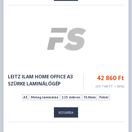
LEITZ ILAM HOME OFFICE A3
42 860 Ft
SZÜRKE LAMINÁLÓGÉP
(33 748 FT + ÁFA)
A3
Meleg laminálás
125 mikron
310mm
Fehér
KOSÁRBA