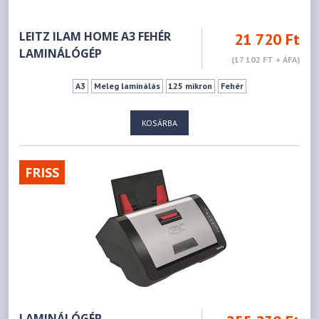
LEITZ ILAM HOME A3 FEHÉR
21 720 Ft
LAMINÁLÓGÉP
(17 102 FT + ÁFA)
A3
Meleg laminálás
125 mikron
Fehér
KOSÁRBA
FRISS
LAMINÁLÓGÉP,