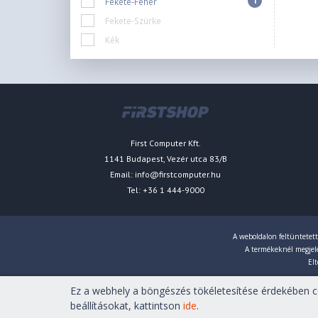
1
Fekete-Fehér
Fekete-Szürke
Kék
First Computer Kft.
1141 Budapest, Vezér utca 83/B
Email:
info@firstcomputer.hu
Tel: +36 1 444-9000
A weboldalon feltüntetett
A termékeknél megjelen
Elt
Ez a webhely a böngészés tökéletesítése érdekében co
Copyright © 2007-2026 First Computer Kft. Minden jog fenn
beállításokat, kattintson
ide
.