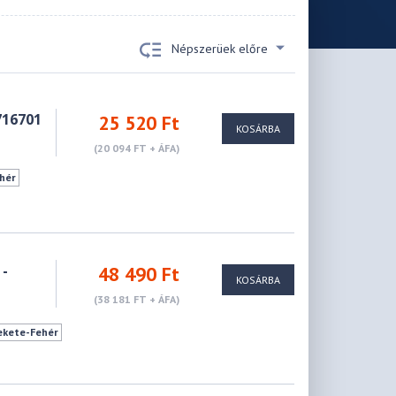
Népszerüek előre
716701
25 520 Ft
KOSÁRBA
(20 094 FT + ÁFA)
hér
 -
48 490 Ft
KOSÁRBA
(38 181 FT + ÁFA)
ekete-Fehér