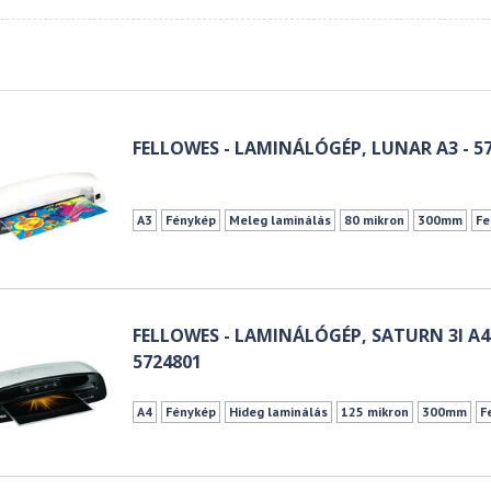
FELLOWES - LAMINÁLÓGÉP, LUNAR A3 - 5
A3
Fénykép
Meleg laminálás
80 mikron
300mm
Fe
FELLOWES - LAMINÁLÓGÉP, SATURN 3I A4
5724801
A4
Fénykép
Hideg laminálás
125 mikron
300mm
F