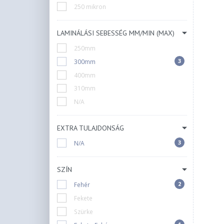
250 mikron
LAMINÁLÁSI SEBESSÉG MM/MIN (MAX)
250mm
3
300mm
400mm
310mm
N/A
EXTRA TULAJDONSÁG
3
N/A
SZÍN
2
Fehér
Fekete
Szürke