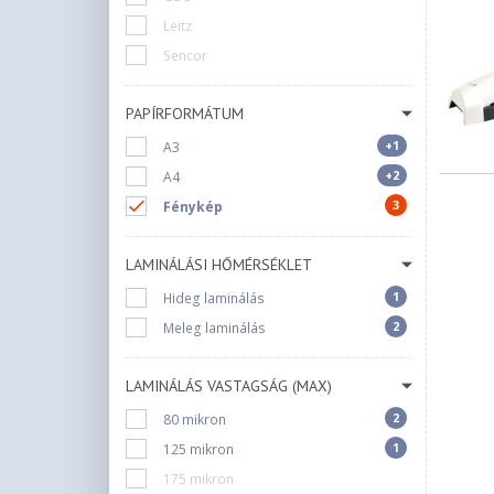
Leitz
Sencor
PAPÍRFORMÁTUM
+1
A3
+2
A4
3
Fénykép
LAMINÁLÁSI HŐMÉRSÉKLET
1
Hideg laminálás
2
Meleg laminálás
LAMINÁLÁS VASTAGSÁG (MAX)
2
80 mikron
1
125 mikron
175 mikron