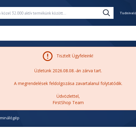
Tudnival
Tisztelt Ügyfeleink!
Üzletünk 2026.08.08.-án zárva tart.
A megrendelések feldolgozása zavartalanul folytatódik.
Üdvözlettel,
FirstShop Team
aminálógép