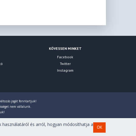
KÖVESSEN MINKET
Facebook
tó
Twitter
Instagram
áltozás jogát fenntartjuk!
lősséget nem vállalunk.
juk!
 használatáról és arról, hogyan módosíthatja a
OK