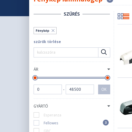
SZŰRÉS
Fénykép
szűrők törlése
ÁR
-
OK
GYÁRTÓ
Esperanza
3
Fellowes
GBC