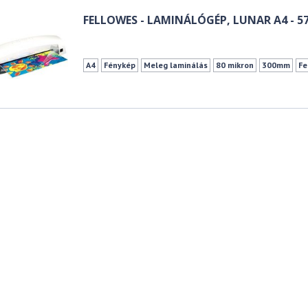
FELLOWES - LAMINÁLÓGÉP, LUNAR A4 - 5
A4
Fénykép
Meleg laminálás
80 mikron
300mm
Fe