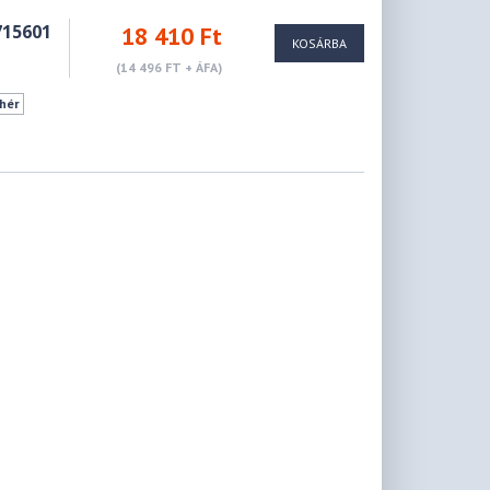
715601
18 410 Ft
KOSÁRBA
(14 496 FT + ÁFA)
hér