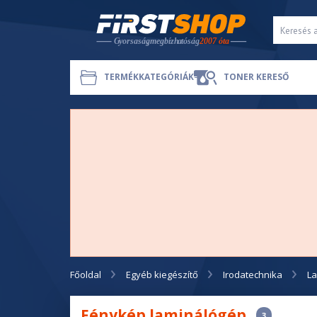
TERMÉKKATEGÓRIÁK
TONER KERESŐ
Főoldal
Egyéb kiegészítő
Irodatechnika
L
Fénykép laminálógép
3