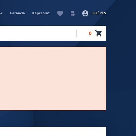
ók
Garancia
Kapcsolat
BELÉPÉS
0