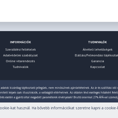
INFORMÁCIÓK
TUDNIVALÓK
Szerződési feltételek
Átvételi lehetőségek
Adatvédelmi szabályzat
Elállási/Felmondási tájékozta
Online vitarendezés
Garancia
Tudnivalók
Kapcsolat
 adatok kizárólag tájékoztató jellegűek, nem minősülnek ajánlattételnek. Az ár és szállítási idő v
ített képek csak illusztrációk, a valóságtól eltérhetnek. Az oldalon lévő esetleges hibákért fele
érés esetén a gyártó által megadott paraméterek érvényesek! Bruttó árainkat 27% ÁFÁ-val számol
okie-kat használ. Ha bővebb információkat szeretne kapni a cookie-k
tartva!