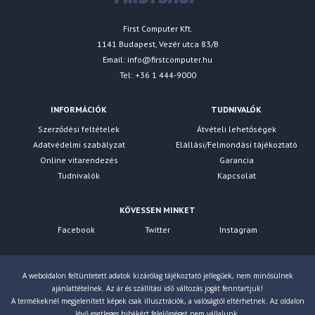
First Computer Kft.
1141 Budapest, Vezér utca 83/B
Email:
info@firstcomputer.hu
Tel: +36 1 444-9000
INFORMÁCIÓK
TUDNIVALÓK
Szerződési feltételek
Átvételi lehetőségek
Adatvédelmi szabályzat
Elállási/Felmondási tájékoztató
Online vitarendezés
Garancia
Tudnivalók
Kapcsolat
KÖVESSEN MINKET
Facebook
Twitter
Instagram
A weboldalon feltüntetett adatok kizárólag tájékoztató jellegűek, nem minősülnek
ajánlattételnek. Az ár és szállítási idő változás jogát fenntartjuk!
A termékeknél megjelenített képek csak illusztrációk, a valóságtól eltérhetnek. Az oldalon
lévő esetleges hibákért felelősséget nem vállalunk.