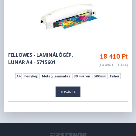
FELLOWES - LAMINÁLÓGÉP,
18 410 Ft
LUNAR A4 - 5715601
(14 496 FT + ÁFA)
A4
Fénykép
Meleg laminálás
80 mikron
300mm
Fehér
KOSÁRBA