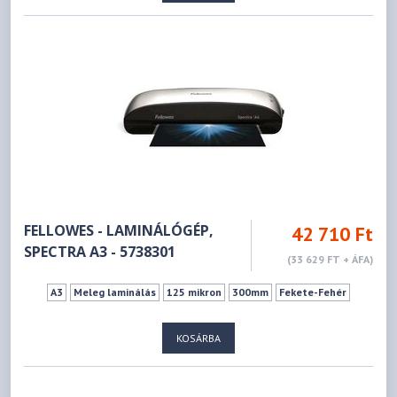
FELLOWES - LAMINÁLÓGÉP,
42 710 Ft
SPECTRA A3 - 5738301
(33 629 FT + ÁFA)
A3
Meleg laminálás
125 mikron
300mm
Fekete-Fehér
KOSÁRBA