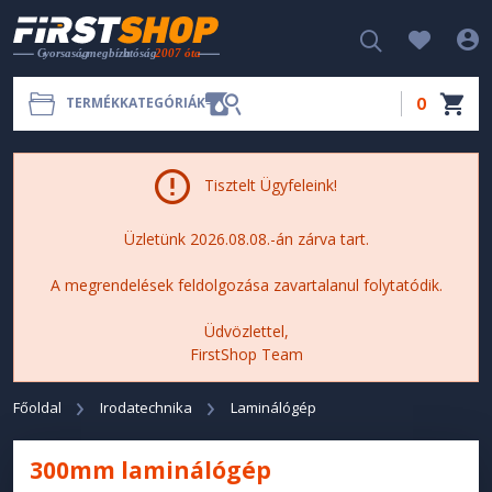
0
TERMÉKKATEGÓRIÁK
Tisztelt Ügyfeleink!
Üzletünk 2026.08.08.-án zárva tart.
A megrendelések feldolgozása zavartalanul folytatódik.
Üdvözlettel,
FirstShop Team
Főoldal
Irodatechnika
Laminálógép
300mm laminálógép