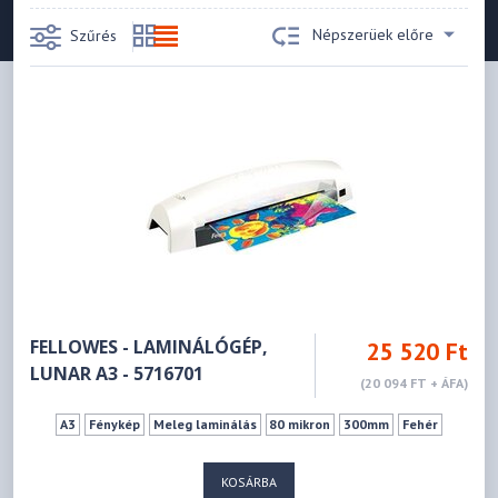
Népszerüek előre
Szűrés
FELLOWES - LAMINÁLÓGÉP,
25 520 Ft
LUNAR A3 - 5716701
(20 094 FT + ÁFA)
A3
Fénykép
Meleg laminálás
80 mikron
300mm
Fehér
KOSÁRBA