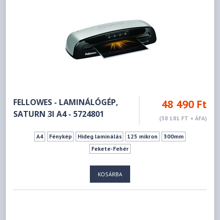
FELLOWES - LAMINÁLÓGÉP,
48 490 Ft
SATURN 3I A4 - 5724801
(38 181 FT + ÁFA)
A4
Fénykép
Hideg laminálás
125 mikron
300mm
Fekete-Fehér
KOSÁRBA