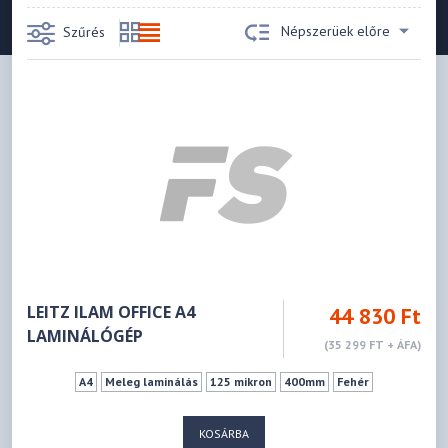
Népszerüek előre
Szűrés
LEITZ ILAM OFFICE A4
44 830 Ft
LAMINÁLÓGÉP
(35 299 FT + ÁFA)
A4
Meleg laminálás
125 mikron
400mm
Fehér
KOSÁRBA