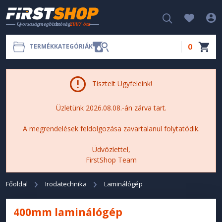
0
TERMÉKKATEGÓRIÁK
Tisztelt Ügyfeleink!
Üzletünk 2026.08.08.-án zárva tart.
A megrendelések feldolgozása zavartalanul folytatódik.
Üdvözlettel,
FirstShop Team
Főoldal
Irodatechnika
Laminálógép
400mm laminálógép