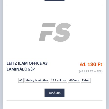
LEITZ ILAM OFFICE A3
61 180 Ft
LAMINÁLÓGÉP
(48 173 FT + ÁFA)
A3
Meleg laminálás
125 mikron
400mm
Fehér
KOSÁRBA