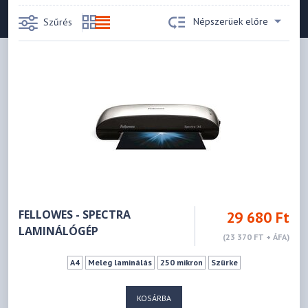
Népszerüek előre
Szűrés
FELLOWES - SPECTRA
29 680 Ft
LAMINÁLÓGÉP
(23 370 FT + ÁFA)
A4
Meleg laminálás
250 mikron
Szürke
KOSÁRBA