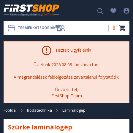
0
TERMÉKKATEGÓRIÁK
Tisztelt Ügyfeleink!
Üzletünk 2026.08.08.-án zárva tart.
A megrendelések feldolgozása zavartalanul folytatódik.
Üdvözlettel,
FirstShop Team
Főoldal
Irodatechnika
Laminálógép
Szürke laminálógép