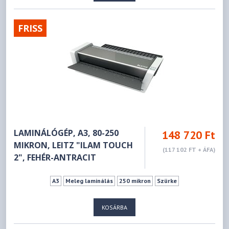
FRISS
LAMINÁLÓGÉP, A3, 80-250
148 720 Ft
MIKRON, LEITZ "ILAM TOUCH
(117 102 FT + ÁFA)
2", FEHÉR-ANTRACIT
A3
Meleg laminálás
250 mikron
Szürke
KOSÁRBA