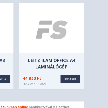
 A3
LEITZ ILAM OFFICE A4
LAMINÁLÓGÉP
44 830 Ft
ÁRBA
KOSÁRBA
(35 299 FT + ÁFA)
ázunkban online
bankkártyával is fizethet.