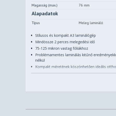
Magasság (max.)
76 mm
Alapadatok
Típus
Meleg lamináló
Stílusos és kompakt A3 laminálógép
Mindössze 2 perces melegedési idő
75-125 mikron vastag fóliákhoz
Problémamentes laminálás kitűnő eredményekkel
nélkül
Kompakt méretének köszönhetően ideális ottho
2 perc alatt bemelegszik - nincsen hosszú várak
Alacsony energiafelhasználás, automatikus kika
perc után
1 A4 oldalt (80g) kb. 45 másodperc alatt laminál 
SMART állapotjelző LED
Ingyenes laminálófólia kezdőkészlettel (5Xa4-es
A lamináláshoz Leitz UDT laminálófóliák használ