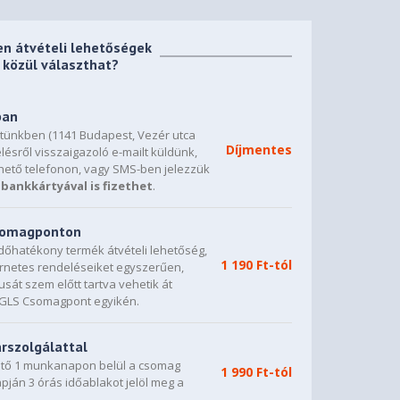
en átvételi lehetőségek
közül választhat?
ban
etünkben (1141 Budapest, Vezér utca
Díjmentes
lésről visszaigazoló e-mailt küldünk,
hető telefonon, vagy SMS-ben jelezzük
bankkártyával is fizethet
.
csomagponton
dőhatékony termék átvételi lehetőség,
1 190 Ft-tól
ternetes rendeléseiket egyszerűen,
sát szem előtt tartva vehetik át
0 GLS Csomagpont egyikén.
árszolgálattal
vető 1 munkanapon belül a csomag
1 990 Ft-tól
napján 3 órás időablakot jelöl meg a