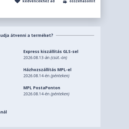
kedvencekhez ad
összehasonlít
tudja átvenni a terméket?
Express kiszállítás GLS-sel
2026.08.13-án
(csüt.-ön)
Házhozszállítás MPL-el
2026.08.14-én
(pénteken)
MPL PostaPonton
2026.08.14-én
(pénteken)
nál