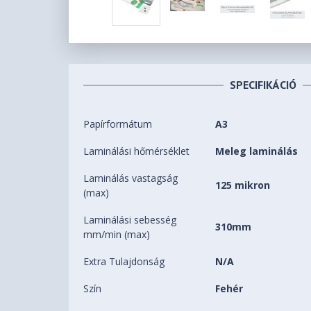
SPECIFIKÁCIÓ
Papírformátum
A3
Laminálási hőmérséklet
Meleg laminálás
Laminálás vastagság
125 mikron
(max)
Laminálási sebesség
310mm
mm/min (max)
Extra Tulajdonság
N/A
Szín
Fehér