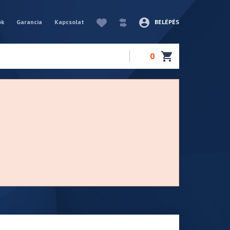
ók
Garancia
Kapcsolat
BELÉPÉS
0