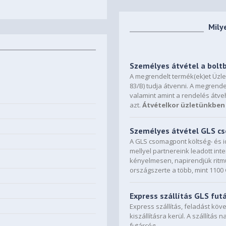
Mily
Személyes átvétel a bolt
A megrendelt termék(ek)et Üzl
83/B) tudja átvenni. A megrende
valamint amint a rendelés átve
azt.
Átvételkor üzletünkben 
Személyes átvétel GLS 
A GLS csomagpont költség- és i
mellyel partnereink leadott in
kényelmesen, napirendjük ritmu
országszerte a több, mint 110
Express szállítás GLS fut
Express szállítás, feladást kö
kiszállításra kerül. A szállítás 
futárcég.