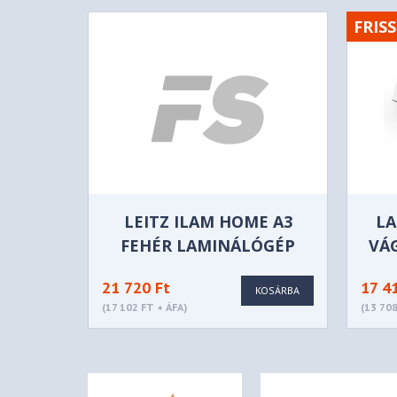
FRISS
LEITZ ILAM HOME A3
LA
FEHÉR LAMINÁLÓGÉP
VÁG
MI
21 720 Ft
17 4
KOSÁRBA
(17 102 FT + ÁFA)
(13 708