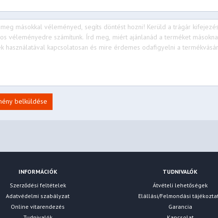
mény belküldése
INFORMÁCIÓK
TUDNIVALÓK
Szerződési feltételek
Átvételi lehetőségek
Adatvédelmi szabályzat
Elállási/Felmondási tájékozta
Online vitarendezés
Garancia
Tudnivalók
Kapcsolat