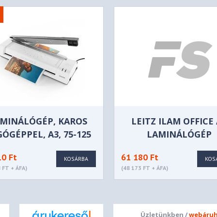
MINÁLÓGÉP, KAROS
LEITZ ILAM OFFICE
ÓGÉPPEL, A3, 75-125
LAMINÁLÓGÉP
KRON, SENCOR "SLA
10 Ft
61 180 Ft
350", FEHÉR
KOSÁRBA
KOS
 FT + ÁFA)
(48 173 FT + ÁFA)
Üzletünkben /
webáruh