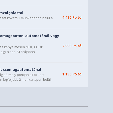
rszolgálattal
4 490 Ft-tól
dását követő 3 munkanapon belül a
somagponton, automatánál vagy
2 990 Ft-tól
n és kényelmesen MOL, COOP
vagy a nap 24 órájában
st csomagautomatánál
1 190 Ft-tól
g bármely pontján a FoxPost
n legfeljebb 2 munkanapon belül.