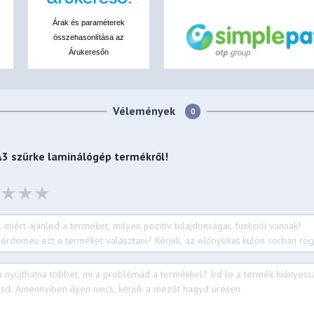
Árak és paraméterek
összehasonlítása az
Árukeresőn
Vélemények
0
A3 szürke laminálógép
termékről!