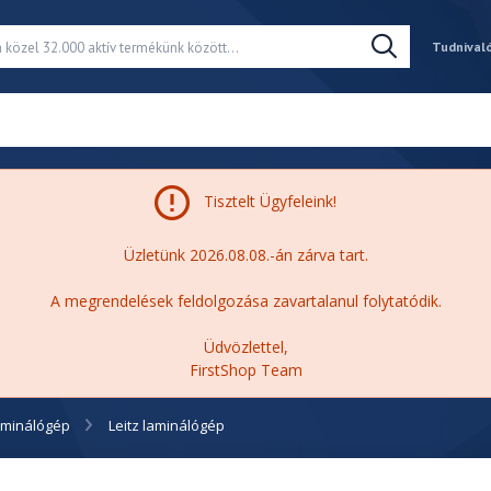
Tudnival
Tisztelt Ügyfeleink!
Üzletünk 2026.08.08.-án zárva tart.
A megrendelések feldolgozása zavartalanul folytatódik.
Üdvözlettel,
FirstShop Team
aminálógép
Leitz laminálógép