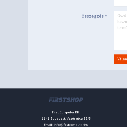
Összegzés *
Véle
First Computer Kft.
1141 Budapest, Vezér utca 83/B
Email:
info@firstcomputer.hu