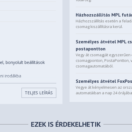
Házhozszállítás MPL futá
Házhozszállítás esetén a fela
csomag kiszállításra kerül.
Személyes átvétel MPL c
postapontton
Vegy át csomagját egyszerűe
csomagponton, PostaPontton, 
, bonyolult beállítások
csomagautomatából.
ni irodákba
Személyes átvétel FoxPo
ozási idő
Vegye át kényelmesen az orszá
pcsolás 15 használaton kívül
TELJES LEÍRÁS
automatáiban a nap 24 órájába
le
 laminálófólia 80 mikron)
EZEK IS ÉRDEKELHETIK
ata javasolt