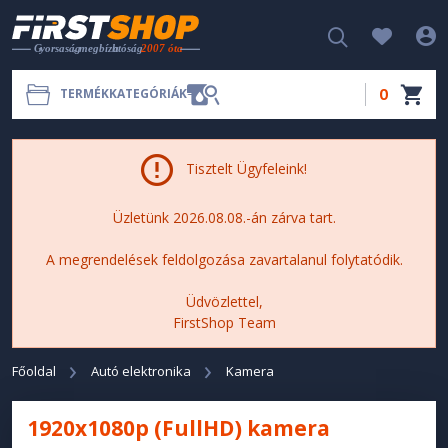
0
TERMÉKKATEGÓRIÁK
Tisztelt Ügyfeleink!
Üzletünk 2026.08.08.-án zárva tart.
A megrendelések feldolgozása zavartalanul folytatódik.
Üdvözlettel,
FirstShop Team
Főoldal
Autó elektronika
Kamera
1920x1080p (FullHD) kamera