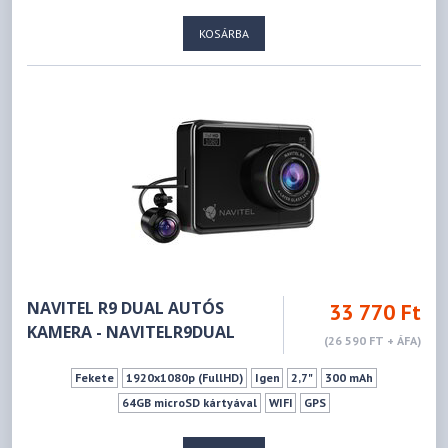
KOSÁRBA
NAVITEL R9 DUAL AUTÓS
33 770 Ft
KAMERA - NAVITELR9DUAL
(26 590 FT + ÁFA)
Fekete
1920x1080p (FullHD)
Igen
2,7"
300 mAh
64GB microSD kártyával
WIFI
GPS