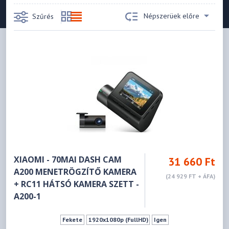
Népszerüek előre
Szűrés
XIAOMI - 70MAI DASH CAM
31 660 Ft
A200 MENETRÖGZÍTŐ KAMERA
(24 929 FT + ÁFA)
+ RC11 HÁTSÓ KAMERA SZETT -
A200-1
Fekete
1920x1080p (FullHD)
Igen