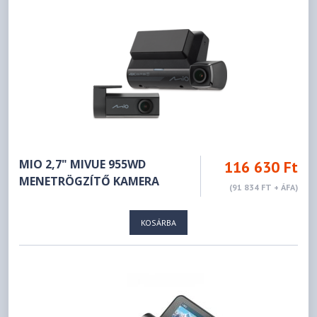
MIO 2,7" MIVUE 955WD
116 630 Ft
MENETRÖGZÍTŐ KAMERA
(91 834 FT + ÁFA)
KOSÁRBA