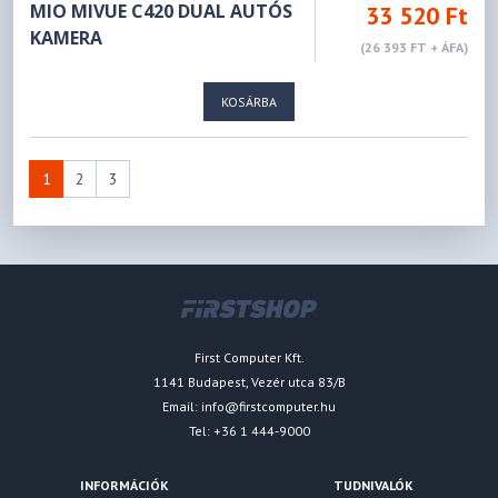
MIO MIVUE C420 DUAL AUTÓS
33 520 Ft
KAMERA
(26 393 FT + ÁFA)
KOSÁRBA
1
2
3
First Computer Kft.
1141 Budapest, Vezér utca 83/B
Email:
info@firstcomputer.hu
Tel: +36 1 444-9000
INFORMÁCIÓK
TUDNIVALÓK