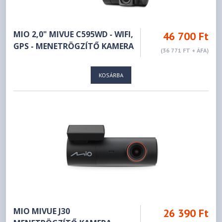
MIO 2,0" MIVUE C595WD - WIFI,
46 700 Ft
GPS - MENETRÖGZÍTŐ KAMERA
(36 771 FT + ÁFA)
KOSÁRBA
MIO MIVUE J30
26 390 Ft