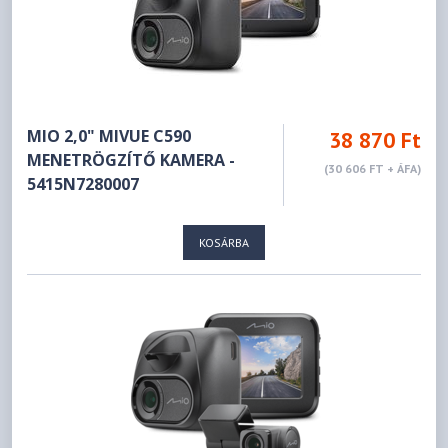
MIO 2,0" MIVUE C590
38 870 Ft
MENETRÖGZÍTŐ KAMERA -
(30 606 FT + ÁFA)
5415N7280007
KOSÁRBA