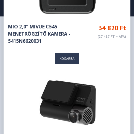
MIO 2,0" MIVUE C545
34 820 Ft
MENETRÖGZÍTŐ KAMERA -
(27 417 FT + ÁFA)
5415N6620031
KOSÁRBA