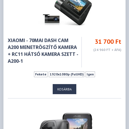
XIAOMI - 70MAI DASH CAM
31 700 Ft
A200 MENETRÖGZÍTŐ KAMERA
(24 960 FT + ÁFA)
+ RC11 HÁTSÓ KAMERA SZETT -
A200-1
Fekete
1920x1080p (FullHD)
Igen
KOSÁRBA