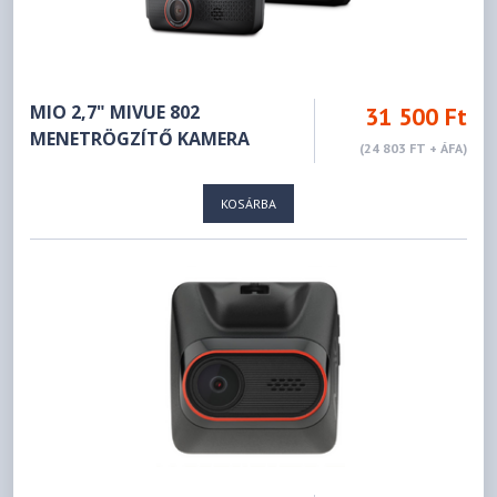
MIO 2,7" MIVUE 802
31 500 Ft
MENETRÖGZÍTŐ KAMERA
(24 803 FT + ÁFA)
KOSÁRBA