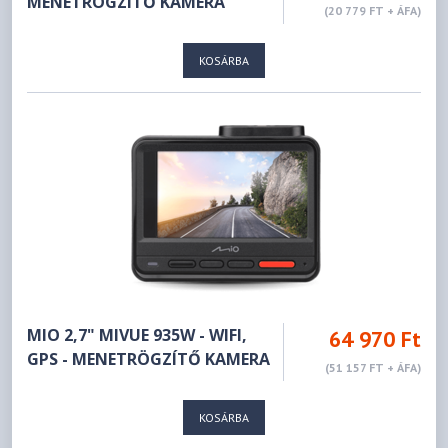
MENETRÖGZÍTŐ KAMERA
(20 779 FT + ÁFA)
KOSÁRBA
MIO 2,7" MIVUE 935W - WIFI,
64 970 Ft
GPS - MENETRÖGZÍTŐ KAMERA
(51 157 FT + ÁFA)
KOSÁRBA