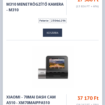
M310 MENETRÖGZÍTŐ KAMERA
(13 826 FT + ÁFA)
- M310
Fekete
2304x1296
KOSÁRBA
XIAOMI - 70MAI DASH CAM
37 170 Ft
A510 - XM70MAIPPA510
(29 267 FT + ÁFA)