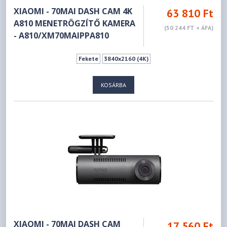
XIAOMI - 70MAI DASH CAM 4K
63 810 Ft
A810 MENETRÖGZÍTŐ KAMERA
(50 244 FT + ÁFA)
- A810/XM70MAIPPA810
Fekete
3840x2160 (4K)
KOSÁRBA
XIAOMI - 70MAI DASH CAM
17 560 Ft