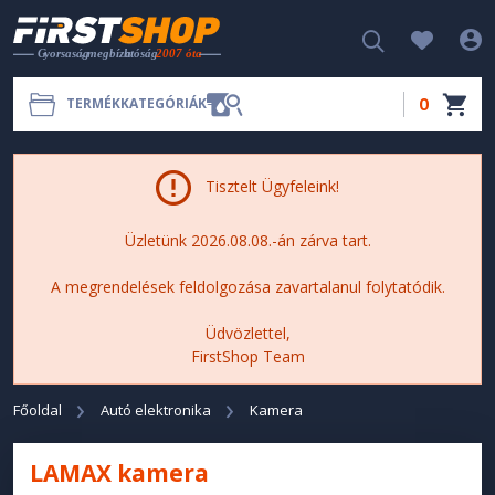
0
TERMÉKKATEGÓRIÁK
Tisztelt Ügyfeleink!
Üzletünk 2026.08.08.-án zárva tart.
A megrendelések feldolgozása zavartalanul folytatódik.
Üdvözlettel,
FirstShop Team
Főoldal
Autó elektronika
Kamera
LAMAX kamera