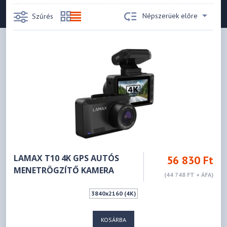
Népszerüek előre
Szűrés
LAMAX T10 4K GPS AUTÓS
56 830 Ft
MENETRÖGZÍTŐ KAMERA
(44 748 FT + ÁFA)
3840x2160 (4K)
KOSÁRBA