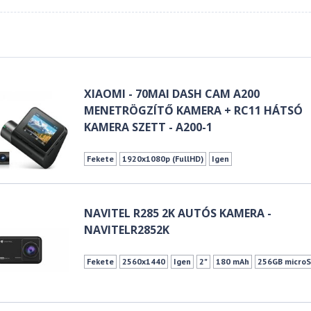
XIAOMI - 70MAI DASH CAM A200
MENETRÖGZÍTŐ KAMERA + RC11 HÁTSÓ
KAMERA SZETT - A200-1
Fekete
1920x1080p (FullHD)
Igen
NAVITEL R285 2K AUTÓS KAMERA -
NAVITELR2852K
Fekete
2560x1440
Igen
2"
180 mAh
256GB microS