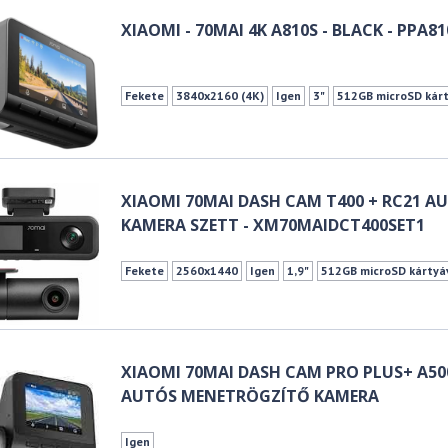
XIAOMI - 70MAI 4K A810S - BLACK - PPA81
Fekete
3840x2160 (4K)
Igen
3"
512GB microSD kár
XIAOMI 70MAI DASH CAM T400 + RC21 A
KAMERA SZETT - XM70MAIDCT400SET1
Fekete
2560x1440
Igen
1,9"
512GB microSD kártyá
XIAOMI 70MAI DASH CAM PRO PLUS+ A50
AUTÓS MENETRÖGZÍTŐ KAMERA
Igen