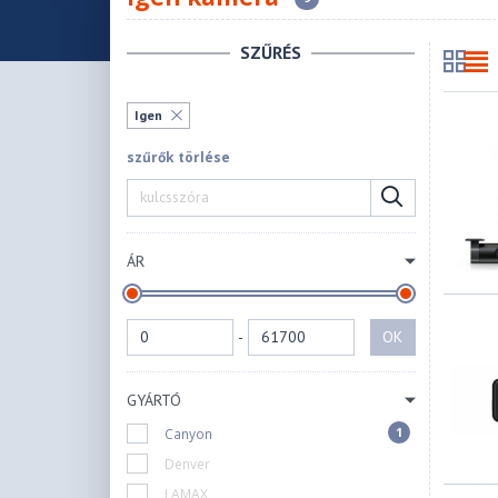
SZŰRÉS
Igen
szűrők törlése
ÁR
-
OK
GYÁRTÓ
1
Canyon
Denver
LAMAX