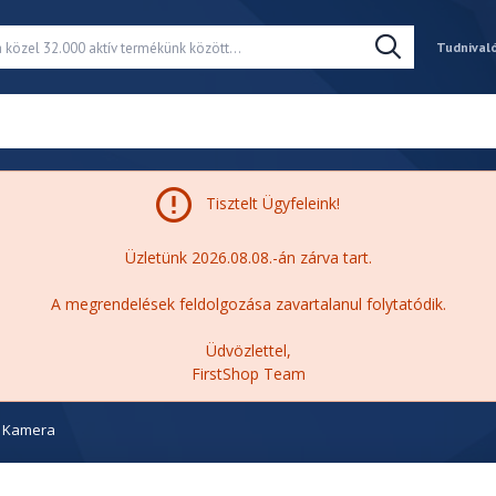
Tudnival
Tisztelt Ügyfeleink!
Üzletünk 2026.08.08.-án zárva tart.
A megrendelések feldolgozása zavartalanul folytatódik.
Üdvözlettel,
FirstShop Team
Kamera