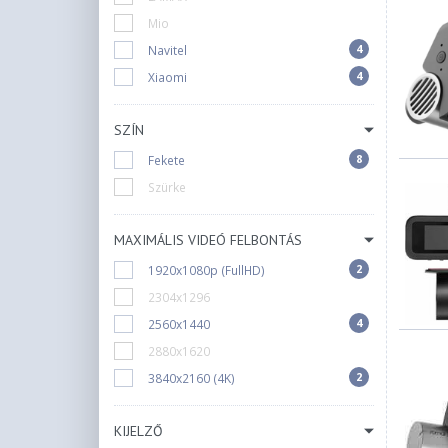
Mio
4
Navitel
4
Xiaomi
SZÍN
8
Fekete
Szürke
MAXIMÁLIS VIDEÓ FELBONTÁS
2
1920x1080p (FullHD)
2304x1296
4
2560x1440
2880x1620
2
3840x2160 (4K)
KIJELZŐ