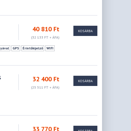
40 810 Ft
KOSÁRBA
(32 133 FT + ÁFA)
tyával
GPS
Érintőkijelző
WIFI
S
32 400 Ft
KOSÁRBA
(25 511 FT + ÁFA)
33 770 Ft
KOSÁRBA