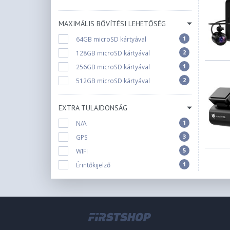
MAXIMÁLIS BŐVÍTÉSI LEHETŐSÉG
1
64GB microSD kártyával
2
128GB microSD kártyával
1
256GB microSD kártyával
2
512GB microSD kártyával
EXTRA TULAJDONSÁG
1
N/A
3
GPS
5
WIFI
1
Érintőkijelző