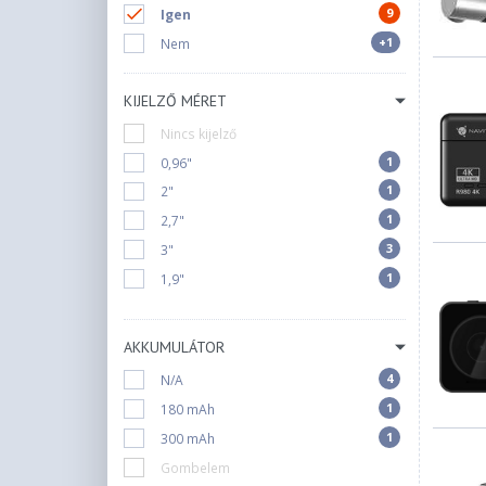
9
Igen
+1
Nem
KIJELZŐ MÉRET
Nincs kijelző
1
0,96"
1
2"
1
2,7"
3
3"
1
1,9"
AKKUMULÁTOR
4
N/A
1
180 mAh
1
300 mAh
Gombelem