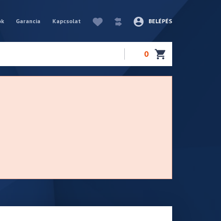
ók
Garancia
Kapcsolat
BELÉPÉS
0