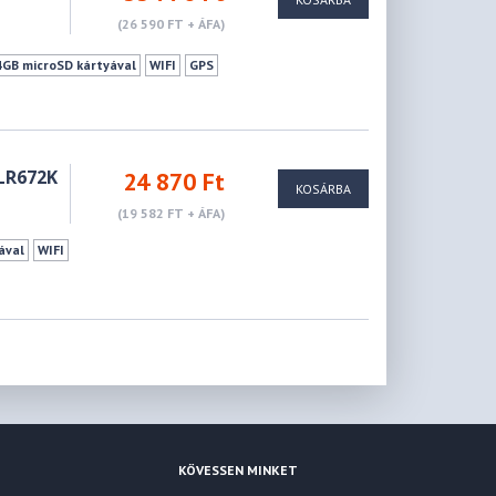
(26 590 FT + ÁFA)
4GB microSD kártyával
WIFI
GPS
LR672K
24 870 Ft
KOSÁRBA
(19 582 FT + ÁFA)
ával
WIFI
KÖVESSEN MINKET