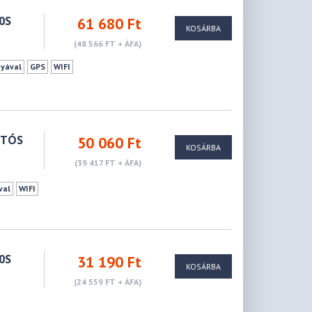
0S
61 680 Ft
KOSÁRBA
(48 566 FT + ÁFA)
tyával
GPS
WIFI
UTÓS
50 060 Ft
KOSÁRBA
(39 417 FT + ÁFA)
val
WIFI
0S
31 190 Ft
KOSÁRBA
(24 559 FT + ÁFA)