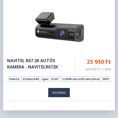
NAVITEL R67 2K AUTÓS
23 950 Ft
KAMERA - NAVITELR672K
(18 858 FT + ÁFA)
Fekete
2560x1440
Igen
0,96"
128GB microSD kártyával
WIFI
KOSÁRBA