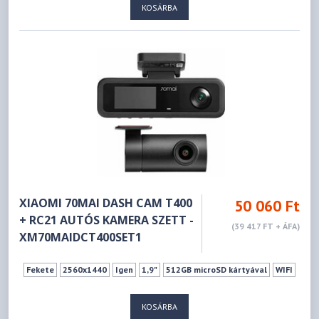
KOSÁRBA
XIAOMI 70MAI DASH CAM T400
50 060 Ft
+ RC21 AUTÓS KAMERA SZETT -
(39 417 FT + ÁFA)
XM70MAIDCT400SET1
Fekete
2560x1440
Igen
1,9"
512GB microSD kártyával
WIFI
KOSÁRBA