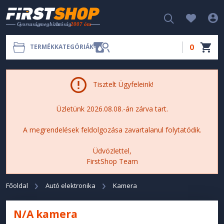
0
TERMÉKKATEGÓRIÁK
Tisztelt Ügyfeleink!
Üzletünk 2026.08.08.-án zárva tart.
A megrendelések feldolgozása zavartalanul folytatódik.
Üdvözlettel,
FirstShop Team
Főoldal
Autó elektronika
Kamera
N/A kamera