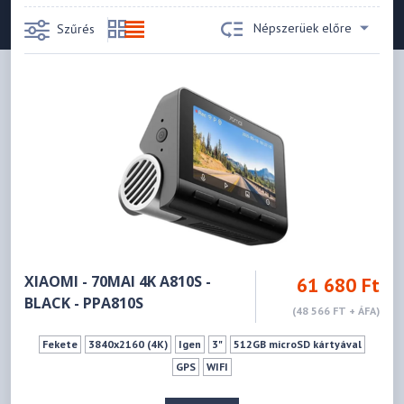
Népszerüek előre
Szűrés
XIAOMI - 70MAI 4K A810S -
61 680 Ft
BLACK - PPA810S
(48 566 FT + ÁFA)
Fekete
3840x2160 (4K)
Igen
3"
512GB microSD kártyával
GPS
WIFI