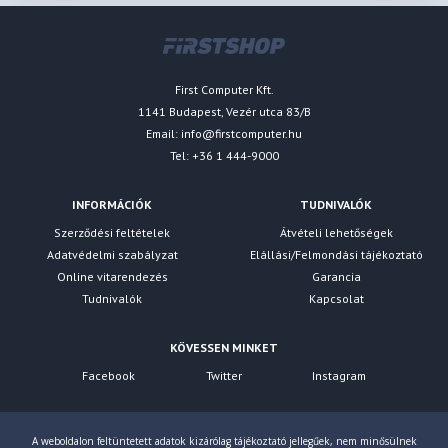
First Computer Kft.
1141 Budapest, Vezér utca 83/B
Email:
info@firstcomputer.hu
Tel: +36 1 444-9000
INFORMÁCIÓK
TUDNIVALÓK
Szerződési feltételek
Átvételi lehetőségek
Adatvédelmi szabályzat
Elállási/Felmondási tájékoztató
Online vitarendezés
Garancia
Tudnivalók
Kapcsolat
KÖVESSEN MINKET
Facebook
Twitter
Instagram
A weboldalon feltüntetett adatok kizárólag tájékoztató jellegűek, nem minősülnek