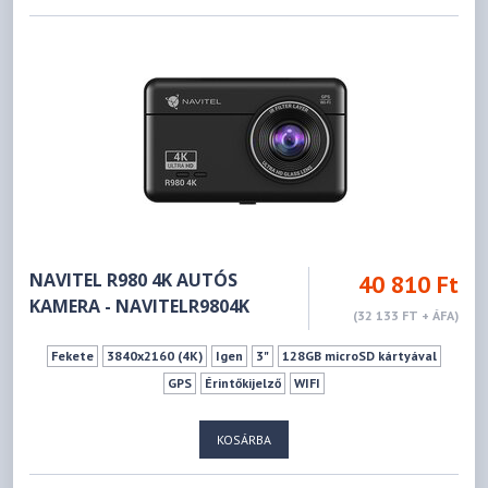
NAVITEL R980 4K AUTÓS
40 810 Ft
KAMERA - NAVITELR9804K
(32 133 FT + ÁFA)
Fekete
3840x2160 (4K)
Igen
3"
128GB microSD kártyával
GPS
Érintőkijelző
WIFI
KOSÁRBA