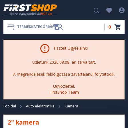
0
TERMÉKKATEGÓRIÁK
Tisztelt Ügyfeleink!
Üzletünk 2026.08.08.-án zárva tart.
A megrendelések feldolgozása zavartalanul folytatódik.
Üdvözlettel,
FirstShop Team
Főoldal
Autó elektronika
Kamera
2" kamera