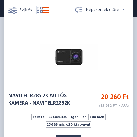
Népszerüek előre
Szűrés
NAVITEL R285 2K AUTÓS
20 260 Ft
KAMERA - NAVITELR2852K
(15 952 FT + ÁFA)
Fekete
2560x1440
Igen
2"
180 mAh
256GB microSD kártyával