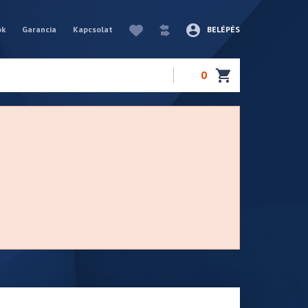
ók
Garancia
Kapcsolat
BELÉPÉS
0