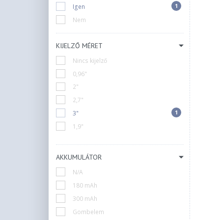
1
Igen
Nem
KIJELZŐ MÉRET
Nincs kijelző
0,96"
2"
2,7"
1
3"
1,9"
AKKUMULÁTOR
N/A
180 mAh
300 mAh
Gombelem