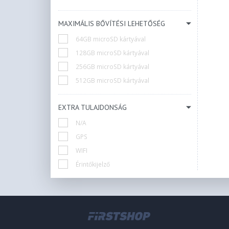
MAXIMÁLIS BŐVÍTÉSI LEHETŐSÉG
64GB microSD kártyával
128GB microSD kártyával
256GB microSD kártyával
512GB microSD kártyával
EXTRA TULAJDONSÁG
N/A
GPS
WIFI
Érintőkijelző