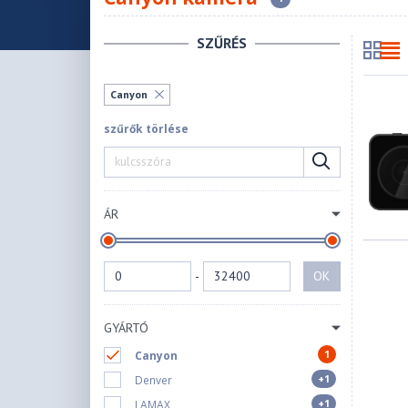
SZŰRÉS
Canyon
szűrők törlése
ÁR
-
OK
GYÁRTÓ
1
Canyon
+1
Denver
+1
LAMAX