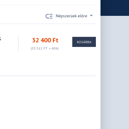
Népszerüek előre
S
32 400 Ft
KOSÁRBA
(25 511 FT + ÁFA)