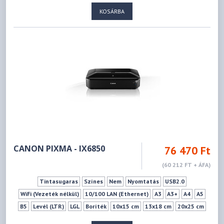
KOSÁRBA
CANON PIXMA - IX6850
76 470 Ft
(60 212 FT + ÁFA)
Tintasugaras
Színes
Nem
Nyomtatás
USB2.0
WiFi (Vezeték nélkül)
10/100 LAN (Ethernet)
A3
A3+
A4
A5
B5
Levél (LTR)
LGL
Boríték
10x15 cm
13x18 cm
20x25 cm
25x30 cm
Szegély nélküli nyomtatás