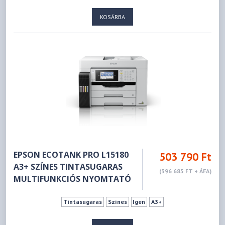
KOSÁRBA
EPSON ECOTANK PRO L15180
503 790 Ft
A3+ SZÍNES TINTASUGARAS
(396 685 FT + ÁFA)
MULTIFUNKCIÓS NYOMTATÓ
Tintasugaras
Színes
Igen
A3+