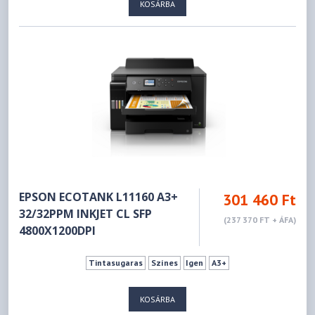
KOSÁRBA
EPSON ECOTANK L11160 A3+
301 460 Ft
32/32PPM INKJET CL SFP
(237 370 FT + ÁFA)
4800X1200DPI
Tintasugaras
Színes
Igen
A3+
KOSÁRBA