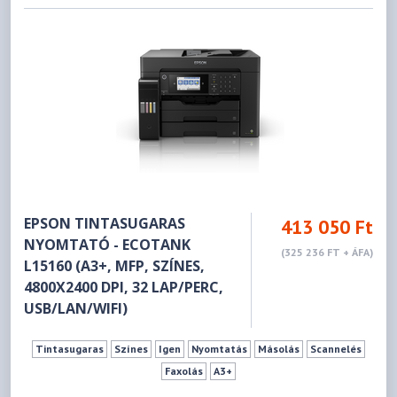
EPSON TINTASUGARAS
413 050 Ft
NYOMTATÓ - ECOTANK
(325 236 FT + ÁFA)
L15160 (A3+, MFP, SZÍNES,
4800X2400 DPI, 32 LAP/PERC,
USB/LAN/WIFI)
Tintasugaras
Színes
Igen
Nyomtatás
Másolás
Scannelés
Faxolás
A3+