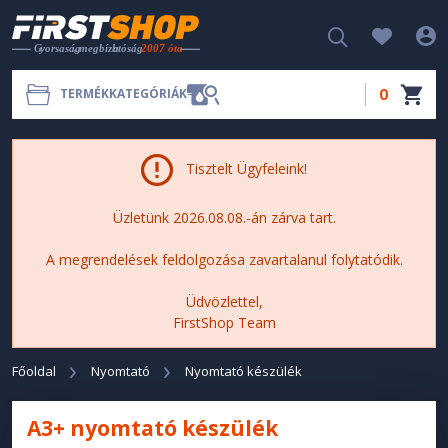
0
TERMÉKKATEGÓRIÁK
Tisztelt Ügyfeleink!
Üzletünk 2026.08.08.-án zárva tart.
A megrendelések feldolgozása zavartalanul folytatódik.
Üdvözlettel,
FirstShop Team
Főoldal
Nyomtató
Nyomtató készülék
A3+ nyomtató készülék