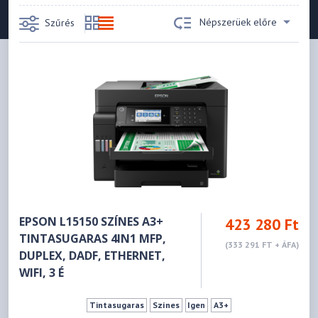
Népszerüek előre
Szűrés
EPSON L15150 SZÍNES A3+
423 280 Ft
TINTASUGARAS 4IN1 MFP,
(333 291 FT + ÁFA)
DUPLEX, DADF, ETHERNET,
WIFI, 3 É
Tintasugaras
Színes
Igen
A3+