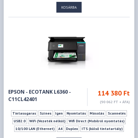
LCD/TFT kijelző
KOSÁRBA
EPSON - ECOTANK L6360 -
114 380 Ft
C11CL42401
(90 062 FT + ÁFA)
Tintasugaras
Színes
Igen
Nyomtatás
Másolás
Scannelés
USB2.0
WiFi (Vezeték nélkül)
Wifi Direct (Mobilról nyomtatás)
10/100 LAN (Ethernet)
A4
Duplex
ITS (külső tintatartály)
LCD/TFT kijelző