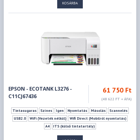
KOSÁRBA
EPSON - ECOTANK L3276 -
61 750 Ft
C11CJ67436
(48 622 FT + ÁFA)
Tintasugaras
Színes
Igen
Nyomtatás
Másolás
Scannelés
USB2.0
WiFi (Vezeték nélkül)
Wifi Direct (Mobilról nyomtatás)
A4
ITS (külső tintatartály)