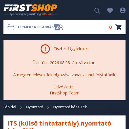
0
TERMÉKKATEGÓRIÁK
Tisztelt Ügyfeleink!
Üzletünk 2026.08.08.-án zárva tart.
A megrendelések feldolgozása zavartalanul folytatódik.
Üdvözlettel,
FirstShop Team
Főoldal
Nyomtató
Nyomtató készülék
ITS (külső tintatartály) nyomtató