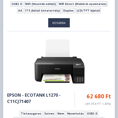
USB2.0
WiFi (Vezeték nélkül)
Wifi Direct (Mobilról nyomtatás)
A4
ITS (külső tintatartály)
Duplex
LCD/TFT kijelző
KOSÁRBA
EPSON - ECOTANK L1270 -
62 680 Ft
C11CJ71407
(49 354 FT + ÁFA)
Tintasugaras
Színes
Nem
Nyomtatás
USB2.0