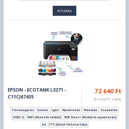
KOSÁRBA
EPSON - ECOTANK L3271 -
72 640 Ft
C11CJ67435
(57 196 FT + ÁFA)
Tintasugaras
Színes
Igen
Nyomtatás
Másolás
Scannelés
USB2.0
WiFi (Vezeték nélkül)
Wifi Direct (Mobilról nyomtatás)
A4
ITS (külső tintatartály)