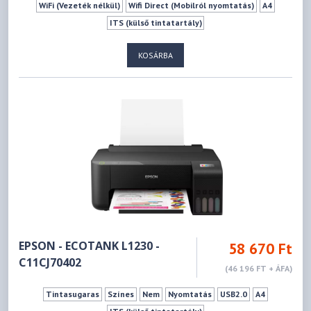
WiFi (Vezeték nélkül)
Wifi Direct (Mobilról nyomtatás)
A4
ITS (külső tintatartály)
KOSÁRBA
EPSON - ECOTANK L1230 -
58 670 Ft
C11CJ70402
(46 196 FT + ÁFA)
Tintasugaras
Színes
Nem
Nyomtatás
USB2.0
A4