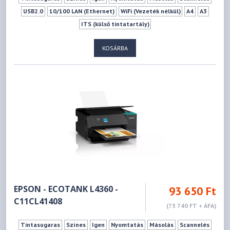
USB2.0
10/100 LAN (Ethernet)
WiFi (Vezeték nélkül)
A4
A3
ITS (külső tintatartály)
KOSÁRBA
EPSON - ECOTANK L4360 -
93 650 Ft
C11CL41408
(73 740 FT + ÁFA)
Tintasugaras
Színes
Igen
Nyomtatás
Másolás
Scannelés