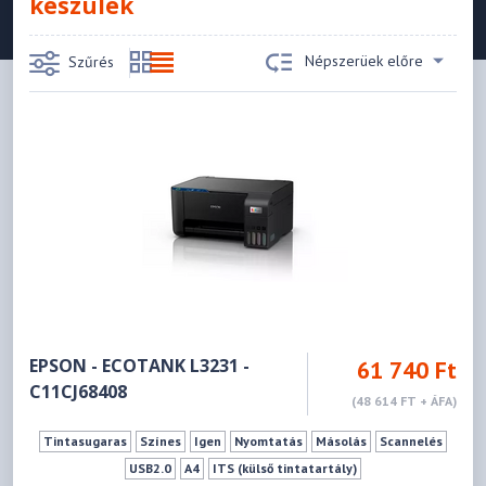
készülék
Népszerüek előre
Szűrés
EPSON - ECOTANK L3231 -
61 740 Ft
C11CJ68408
(48 614 FT + ÁFA)
Tintasugaras
Színes
Igen
Nyomtatás
Másolás
Scannelés
USB2.0
A4
ITS (külső tintatartály)