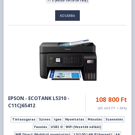
ITS (külső tintatartály)
KOSÁRBA
EPSON - ECOTANK L5310 -
108 800 Ft
C11CJ65412
(85 669 FT + ÁFA)
Tintasugaras
Színes
Igen
Nyomtatás
Másolás
Scannelés
Faxolás
USB2.0
WiFi (Vezeték nélkül)
Wifi Direct (Mobilról nyomtatás)
10/100 LAN (Ethernet)
A4