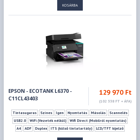
KOSÁRBA
EPSON - ECOTANK L6370 -
129 970 Ft
C11CL43403
(102 338 FT + ÁFA)
Tintasugaras
Színes
Igen
Nyomtatás
Másolás
Scannelés
USB2.0
WiFi (Vezeték nélkül)
Wifi Direct (Mobilról nyomtatás)
A4
ADF
Duplex
ITS (külső tintatartály)
LCD/TFT kijelző