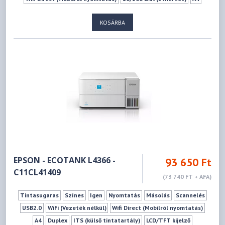
ITS (külső tintatartály)
KOSÁRBA
EPSON - ECOTANK L4366 -
93 650 Ft
C11CL41409
(73 740 FT + ÁFA)
Tintasugaras
Színes
Igen
Nyomtatás
Másolás
Scannelés
USB2.0
WiFi (Vezeték nélkül)
Wifi Direct (Mobilról nyomtatás)
A4
Duplex
ITS (külső tintatartály)
LCD/TFT kijelző