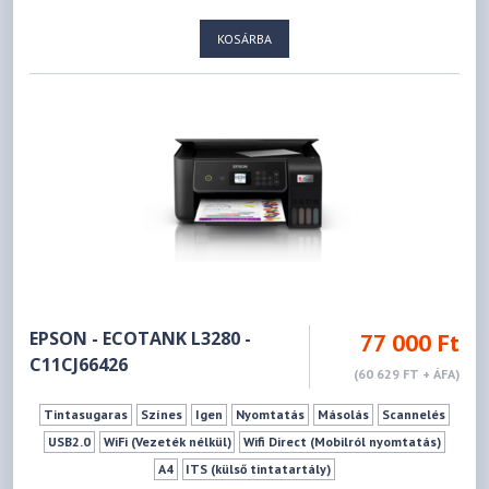
KOSÁRBA
EPSON - ECOTANK L3280 -
77 000 Ft
C11CJ66426
(60 629 FT + ÁFA)
Tintasugaras
Színes
Igen
Nyomtatás
Másolás
Scannelés
USB2.0
WiFi (Vezeték nélkül)
Wifi Direct (Mobilról nyomtatás)
A4
ITS (külső tintatartály)