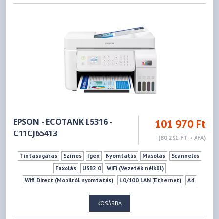
EPSON - ECOTANK L5316 -
101 970 Ft
C11CJ65413
(80 291 FT + ÁFA)
Tintasugaras
Színes
Igen
Nyomtatás
Másolás
Scannelés
Faxolás
USB2.0
WiFi (Vezeték nélkül)
Wifi Direct (Mobilról nyomtatás)
10/100 LAN (Ethernet)
A4
ITS (külső tintatartály)
KOSÁRBA