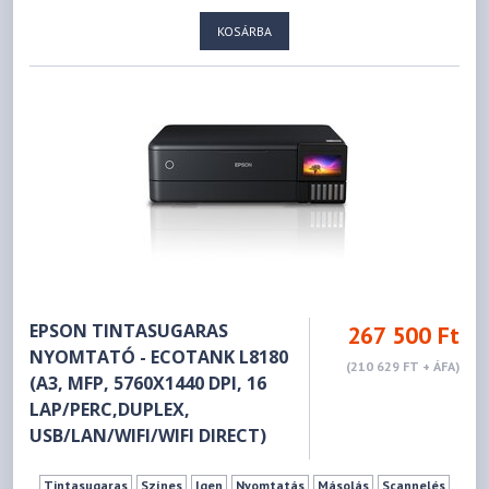
KOSÁRBA
EPSON TINTASUGARAS
267 500 Ft
NYOMTATÓ - ECOTANK L8180
(210 629 FT + ÁFA)
(A3, MFP, 5760X1440 DPI, 16
LAP/PERC,DUPLEX,
USB/LAN/WIFI/WIFI DIRECT)
Tintasugaras
Színes
Igen
Nyomtatás
Másolás
Scannelés