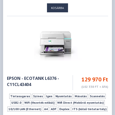
KOSÁRBA
EPSON - ECOTANK L6376 -
129 970 Ft
C11CL43404
(102 338 FT + ÁFA)
Tintasugaras
Színes
Igen
Nyomtatás
Másolás
Scannelés
USB2.0
WiFi (Vezeték nélkül)
Wifi Direct (Mobilról nyomtatás)
10/100 LAN (Ethernet)
A4
ADF
Duplex
ITS (külső tintatartály)