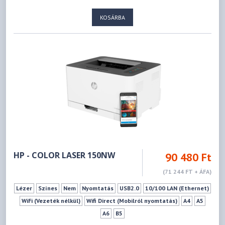
KOSÁRBA
HP - COLOR LASER 150NW
90 480 Ft
(71 244 FT + ÁFA)
Lézer
Színes
Nem
Nyomtatás
USB2.0
10/100 LAN (Ethernet)
WiFi (Vezeték nélkül)
Wifi Direct (Mobilról nyomtatás)
A4
A5
A6
B5