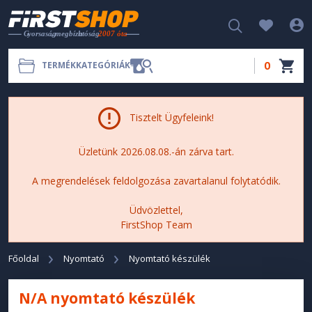
0
TERMÉKKATEGÓRIÁK
Tisztelt Ügyfeleink!
Üzletünk 2026.08.08.-án zárva tart.
A megrendelések feldolgozása zavartalanul folytatódik.
Üdvözlettel,
FirstShop Team
Főoldal
Nyomtató
Nyomtató készülék
N/A nyomtató készülék