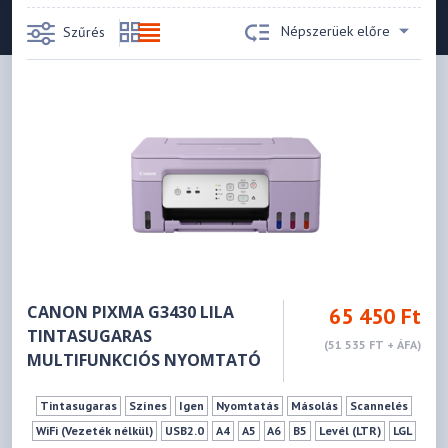
Népszerüek előre
Szűrés
CANON PIXMA G3430 LILA
65 450 Ft
TINTASUGARAS
(51 535 FT + ÁFA)
MULTIFUNKCIÓS NYOMTATÓ
Tintasugaras
Színes
Igen
Nyomtatás
Másolás
Scannelés
WiFi (Vezeték nélkül)
USB2.0
A4
A5
A6
B5
Levél (LTR)
LGL