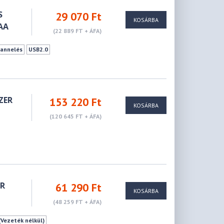
S
29 070 Ft
KOSÁRBA
AA
(22 889 FT + ÁFA)
annelés
USB2.0
ZER
153 220 Ft
KOSÁRBA
(120 645 FT + ÁFA)
ER
61 290 Ft
KOSÁRBA
(48 259 FT + ÁFA)
(Vezeték nélkül)