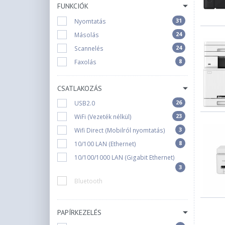
FUNKCIÓK
31
Nyomtatás
24
Másolás
24
Scannelés
8
Faxolás
CSATLAKOZÁS
26
USB2.0
23
WiFi (Vezeték nélkül)
3
Wifi Direct (Mobilról nyomtatás)
8
10/100 LAN (Ethernet)
10/100/1000 LAN (Gigabit Ethernet)
3
Bluetooth
PAPÍRKEZELÉS