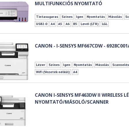
MULTIFUNKCIÓS NYOMTATÓ
Tintasugaras
Színes
Igen
Nyomtatás
Másolás
Sc
USB2.0
A4
A5
A6
B5
Levél (LTR)
LGL
CANON - I-SENSYS MF667CDW - 6928C00
Lézer
Színes
Igen
Nyomtatás
Másolás
Scannelé
WiFi (Vezeték nélkül)
A4
CANON I-SENSYS MF463DW II WIRELESS L
NYOMTATÓ/MÁSOLÓ/SCANNER