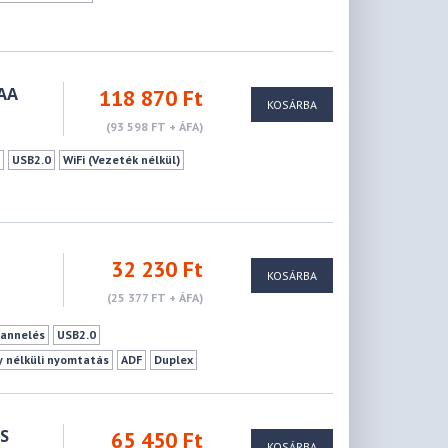
8AA
118 870 Ft
KOSÁRBA
(93 598 FT + ÁFA)
s
USB2.0
WiFi (Vezeték nélkül)
32 230 Ft
KOSÁRBA
(25 377 FT + ÁFA)
annelés
USB2.0
y nélküli nyomtatás
ADF
Duplex
S
65 450 Ft
KOSÁRBA