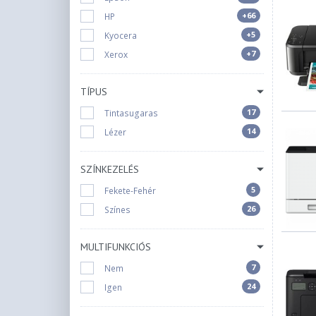
+66
HP
+5
Kyocera
+7
Xerox
TÍPUS
17
Tintasugaras
14
Lézer
SZÍNKEZELÉS
5
Fekete-Fehér
26
Színes
MULTIFUNKCIÓS
7
Nem
24
Igen