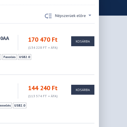
Népszerüek előre
10AA
170 470 Ft
KOSÁRBA
(134 228 FT + ÁFA)
s
Faxolás
USB2.0
144 240 Ft
KOSÁRBA
(113 574 FT + ÁFA)
nnelés
USB2.0