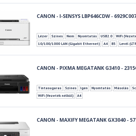
CANON - I-SENSYS LBP646CDW - 6929C00
Lézer
Színes
Nem
Nyomtatás
USB2.0
WiFi (Vezet
10/100/1000 LAN (Gigabit Ethernet)
A4
B5
Levél (LT
CANON - PIXMA MEGATANK G3410 - 2315
Tintasugaras
Színes
Igen
Nyomtatás
Másolás
Sc
WiFi (Vezeték nélkül)
A4
CANON - MAXIFY MEGATANK GX3040 - 57