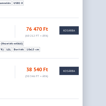
annelés
USB2.0
76 470 Ft
KOSÁRBA
(60 212 FT + ÁFA)
i (Vezeték nélkül)
TR)
LGL
Boríték
10x15 cm
atás
38 540 Ft
KOSÁRBA
(30 346 FT + ÁFA)