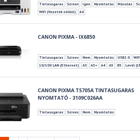
Tintasugaras
Színes
Igen
Nyomtatás
Másolás
Sc
WiFi (Vezeték nélkül)
A4
CANON PIXMA - IX6850
Tintasugaras
Színes
Nem
Nyomtatás
USB2.0
WiF
10/100 LAN (Ethernet)
A3
A3+
A4
A5
B5
Levél (L
13x18 cm
20x25 cm
25x30 cm
Szegély nélküli nyomt
CANON PIXMA TS705A TINTASUGARAS
NYOMTATÓ - 3109C026AA
Tintasugaras
Színes
Nem
Nyomtatás