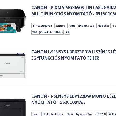
CANON - PIXMA MG3650S TINTASUGARA
MULTIFUNKCIÓS NYOMTATÓ - 0515C106
Tintasugaras
Színes
Igen
Nyomtatás
Másolás
Sc
WiFi (Vezeték nélkül)
A4
CANON I-SENSYS LBP673CDW II SZÍNES LÉ
EGYFUNKCIÓS NYOMTATÓ FEHÉR
CANON - I-SENSYS LBP122DW MONO LÉZ
NYOMTATÓ - 5620C001AA
Lézer
Fekete-Fehér
Nem
Nyomtatás
USB2.0
WiFi 