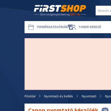
TERMÉKKATEGÓRIÁK
TONER KERESŐ
Főoldal
Nyomtató és Kellék
Nyomtató
Nyo
Canon nyomtató készülék
39