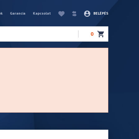
ók
Garancia
Kapcsolat
BELÉPÉS
0