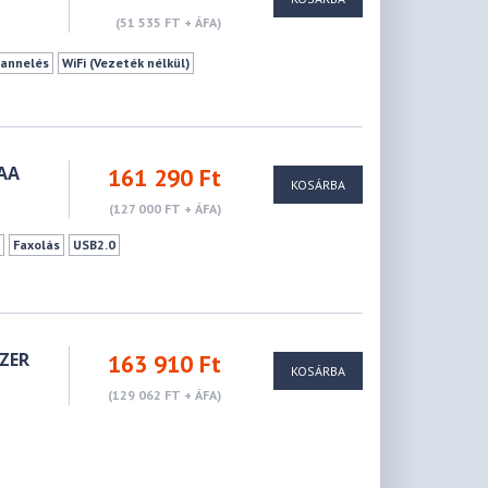
(51 535 FT + ÁFA)
annelés
WiFi (Vezeték nélkül)
1AA
161 290 Ft
KOSÁRBA
(127 000 FT + ÁFA)
s
Faxolás
USB2.0
ÉZER
163 910 Ft
KOSÁRBA
(129 062 FT + ÁFA)