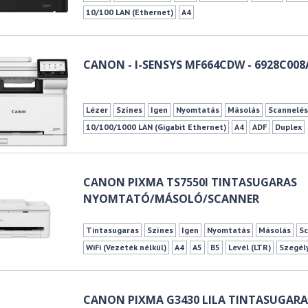
10/100 LAN (Ethernet)
A4
CANON - I-SENSYS MF664CDW - 6928C00
Lézer
Színes
Igen
Nyomtatás
Másolás
Scannelé
10/100/1000 LAN (Gigabit Ethernet)
A4
ADF
Duplex
CANON PIXMA TS7550I TINTASUGARAS
NYOMTATÓ/MÁSOLÓ/SCANNER
Tintasugaras
Színes
Igen
Nyomtatás
Másolás
Sc
WiFi (Vezeték nélkül)
A4
A5
B5
Levél (LTR)
Szegél
CANON PIXMA G3430 LILA TINTASUGARA