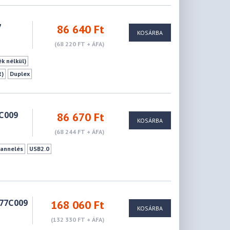
7
86 640 Ft
KOSÁRBA
(68 220 FT + ÁFA)
ék nélkül)
R)
Duplex
C009
86 670 Ft
KOSÁRBA
(68 244 FT + ÁFA)
annelés
USB2.0
77C009
168 060 Ft
KOSÁRBA
(132 330 FT + ÁFA)