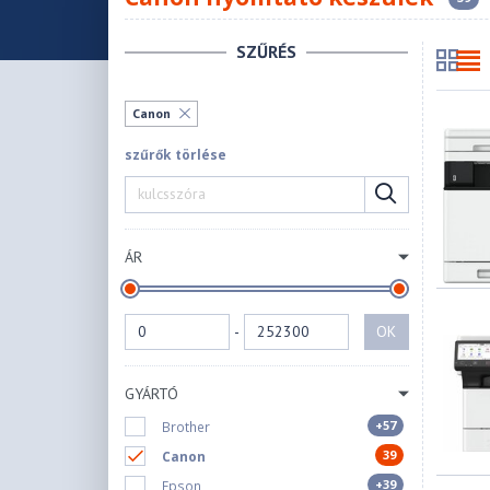
SZŰRÉS
Canon
szűrők törlése
ÁR
-
OK
GYÁRTÓ
+57
Brother
39
Canon
+39
Epson