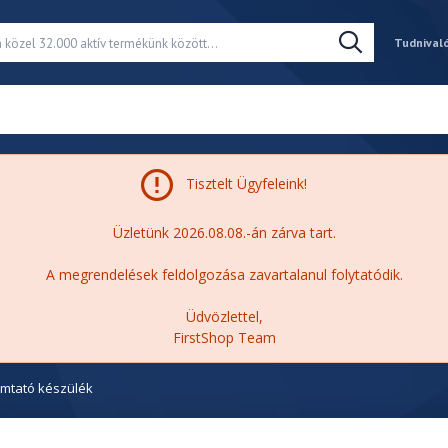
Tudnival
Tisztelt Ügyfeleink!
Üzletünk 2026.08.08.-án zárva tart.
A megrendelések feldolgozása zavartalanul folytatódik.
Üdvözlettel,
FirstShop Team
mtató készülék