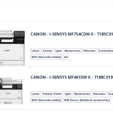
CANON - I-SENSYS MF754CDW II - 7185C0
Lézer
Színes
Igen
Nyomtatás
Másolás
Scannelé
WiFi (Vezeték nélkül)
A4
CANON - I-SENSYS MF461DW II - 7188C019
Lézer
Fekete-Fehér
Igen
Nyomtatás
Másolás
Sca
WiFi (Vezeték nélkül)
Wifi Direct (Mobilról nyomtatás)
10/100/1000 LAN (Gigabit Ethernet)
A4
Duplex