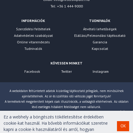
Tel: +36 1 444-9000
INFORMÁCIÓK
TUDNIVALÓK
Szerződési feltételek
Átvételi lehetőségek
Adatvédelmi szabályzat
Elállási/Felmondási tájékoztató
Online vitarendezés
Garancia
Tudnivalók
Kapcsolat
KÖVESSEN MINKET
Facebook
Twitter
Instagram
A weboldalon feltüntetett adatok kizárólag tájékoztató jellegűek, nem minősülnek
ajánlattételnek. Az ár és szállítási idő változás jogát fenntartjuk!
A termékeknél megjelenített képek csak illusztrációk, a valóságtól eltérhetnek. Az oldalon
lévő esetleges hibákért felelősséget nem vállalunk.
Eltérés esetén a gyártó által megadott paraméterek érvényesek! Bruttó árainkat 27% ÁFÁ-val
Ez a webhely a böngészés tökéletesítése érdekében
számoljuk!
cookie-kat használ. Ha bővebb információkat szeretne
OK
kapni a cookie-k használatáról és arról, hogyan
Copyright © 2007-2026 First Computer Kft. Minden jog