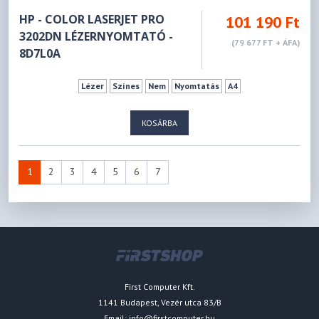
HP - COLOR LASERJET PRO
101 190 Ft
3202DN LÉZERNYOMTATÓ -
(79 677 FT + ÁFA)
8D7L0A
Lézer
Színes
Nem
Nyomtatás
A4
KOSÁRBA
1
2
3
4
5
6
7
First Computer Kft.
1141 Budapest, Vezér utca 83/B
Email:
info@firstcomputer.hu