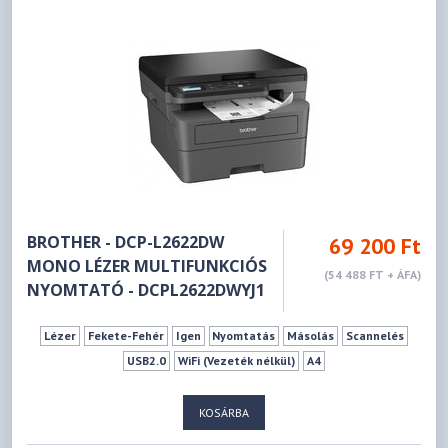
BROTHER - DCP-L2622DW
69 200 Ft
MONO LÉZER MULTIFUNKCIÓS
(54 488 FT + ÁFA)
NYOMTATÓ - DCPL2622DWYJ1
Lézer
Fekete-Fehér
Igen
Nyomtatás
Másolás
Scannelés
USB2.0
WiFi (Vezeték nélkül)
A4
KOSÁRBA