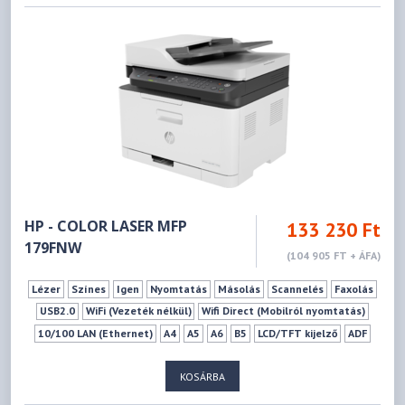
HP - COLOR LASER MFP
133 230 Ft
179FNW
(104 905 FT + ÁFA)
Lézer
Színes
Igen
Nyomtatás
Másolás
Scannelés
Faxolás
USB2.0
WiFi (Vezeték nélkül)
Wifi Direct (Mobilról nyomtatás)
10/100 LAN (Ethernet)
A4
A5
A6
B5
LCD/TFT kijelző
ADF
KOSÁRBA