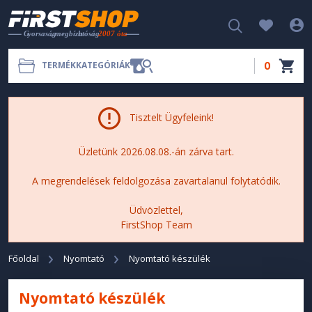
0
TERMÉKKATEGÓRIÁK
Tisztelt Ügyfeleink!
Üzletünk 2026.08.08.-án zárva tart.
A megrendelések feldolgozása zavartalanul folytatódik.
Üdvözlettel,
FirstShop Team
Főoldal
Nyomtató
Nyomtató készülék
Nyomtató készülék