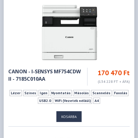
CANON - I-SENSYS MF754CDW
170 470 Ft
II - 7185C010AA
(134 228 FT + ÁFA)
Lézer
Színes
Igen
Nyomtatás
Másolás
Scannelés
Faxolás
USB2.0
WiFi (Vezeték nélkül)
A4
KOSÁRBA