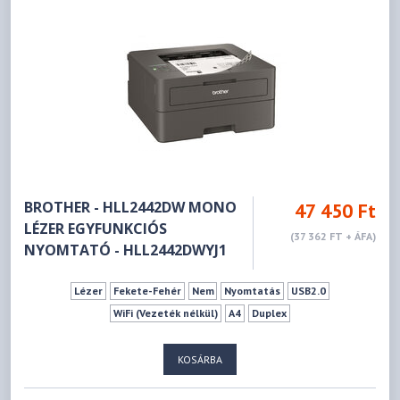
BROTHER - HLL2442DW MONO
47 450 Ft
LÉZER EGYFUNKCIÓS
(37 362 FT + ÁFA)
NYOMTATÓ - HLL2442DWYJ1
Lézer
Fekete-Fehér
Nem
Nyomtatás
USB2.0
WiFi (Vezeték nélkül)
A4
Duplex
KOSÁRBA