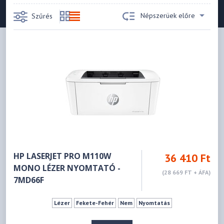
Népszerüek előre
Szűrés
HP LASERJET PRO M110W
36 410 Ft
MONO LÉZER NYOMTATÓ -
(28 669 FT + ÁFA)
7MD66F
Lézer
Fekete-Fehér
Nem
Nyomtatás