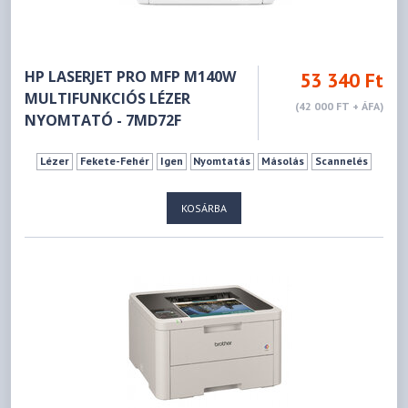
HP LASERJET PRO MFP M140W
53 340 Ft
MULTIFUNKCIÓS LÉZER
(42 000 FT + ÁFA)
NYOMTATÓ - 7MD72F
Lézer
Fekete-Fehér
Igen
Nyomtatás
Másolás
Scannelés
KOSÁRBA