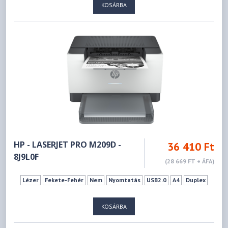
KOSÁRBA
HP - LASERJET PRO M209D -
36 410 Ft
8J9L0F
(28 669 FT + ÁFA)
Lézer
Fekete-Fehér
Nem
Nyomtatás
USB2.0
A4
Duplex
KOSÁRBA