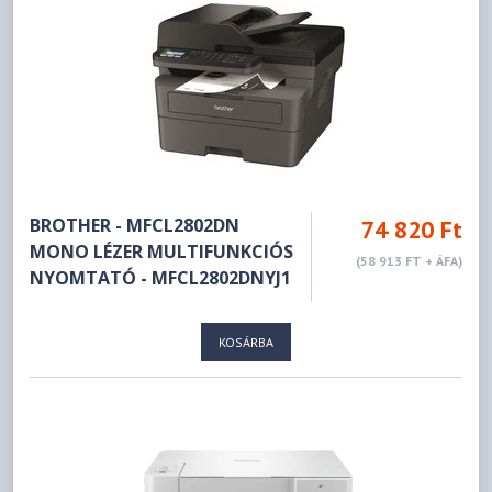
BROTHER - MFCL2802DN
74 820 Ft
MONO LÉZER MULTIFUNKCIÓS
(58 913 FT + ÁFA)
NYOMTATÓ - MFCL2802DNYJ1
KOSÁRBA