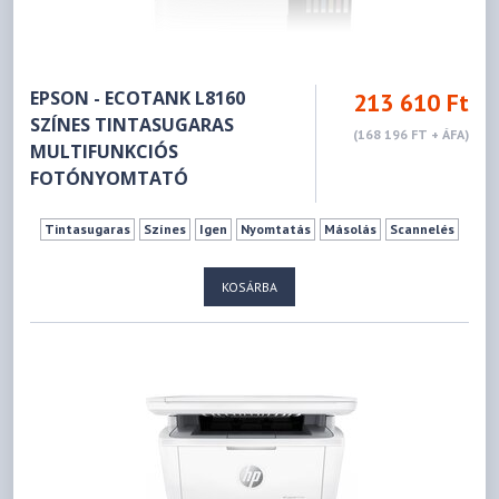
EPSON - ECOTANK L8160
213 610 Ft
SZÍNES TINTASUGARAS
(168 196 FT + ÁFA)
MULTIFUNKCIÓS
FOTÓNYOMTATÓ
Tintasugaras
Színes
Igen
Nyomtatás
Másolás
Scannelés
KOSÁRBA