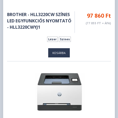
BROTHER - HLL3220CW SZÍNES
97 860 Ft
LED EGYFUNKCIÓS NYOMTATÓ
(77 055 FT + ÁFA)
- HLL3220CWYJ1
Lézer
Színes
KOSÁRBA