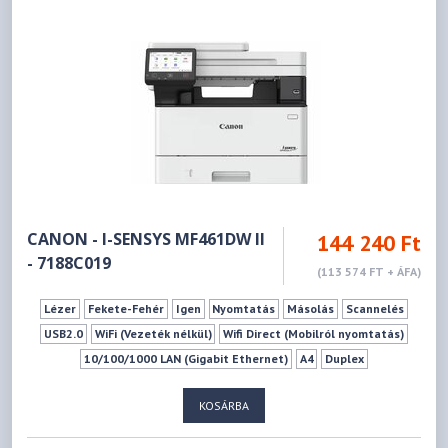
CANON - I-SENSYS MF461DW II
144 240 Ft
- 7188C019
(113 574 FT + ÁFA)
Lézer
Fekete-Fehér
Igen
Nyomtatás
Másolás
Scannelés
USB2.0
WiFi (Vezeték nélkül)
Wifi Direct (Mobilról nyomtatás)
10/100/1000 LAN (Gigabit Ethernet)
A4
Duplex
KOSÁRBA