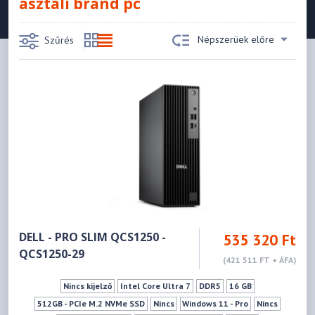
asztali brand pc
Népszerüek előre
Szűrés
DELL - PRO SLIM QCS1250 -
535 320 Ft
QCS1250-29
(421 511 FT + ÁFA)
Nincs kijelző
Intel Core Ultra 7
DDR5
16 GB
512GB - PCIe M.2 NVMe SSD
Nincs
Windows 11 - Pro
Nincs