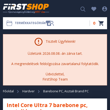
0
TERMÉKKATEGÓRIÁK
Tisztelt Ügyfeleink!
Üzletünk 2026.08.08.-án zárva tart.
A megrendelések feldolgozása zavartalanul folytatódik.
Üdvözlettel,
FirstShop Team
Főoldal
Hardver
Barebone PC, Asztali Brand PC
Intel Core Ultra 7 barebone pc,