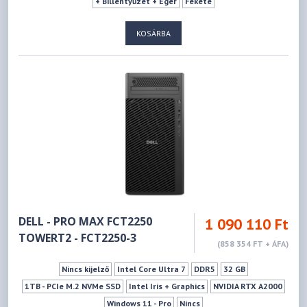
+ Billentyűzet + Egér
Fekete
KOSÁRBA
DELL - PRO MAX FCT2250
1 090 110 Ft
TOWERT2 - FCT2250-3
(858 354 FT + ÁFA)
Nincs kijelző
Intel Core Ultra 7
DDR5
32 GB
1TB - PCIe M.2 NVMe SSD
Intel Iris + Graphics
NVIDIA RTX A2000
Windows 11 - Pro
Nincs