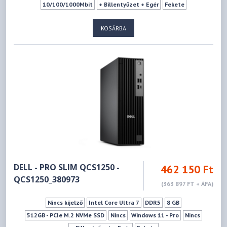
10/100/1000Mbit
+ Billentyűzet + Egér
Fekete
KOSÁRBA
DELL - PRO SLIM QCS1250 -
462 150 Ft
QCS1250_380973
(363 897 FT + ÁFA)
Nincs kijelző
Intel Core Ultra 7
DDR5
8 GB
512GB - PCIe M.2 NVMe SSD
Nincs
Windows 11 - Pro
Nincs