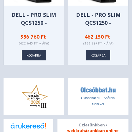
DELL - PRO SLIM
DELL - PRO SLIM
QCS1250 -
QCS1250 -
QCS1250-29
QCS1250_380973
536 760 Ft
462 150 Ft
(422 645 FT + ÁFA)
(363 897 FT + ÁFA)
KOSÁRBA
KOSÁRBA
Olcsóbbat.hu – Spórolni
tudni kell
Üzletünkben /
webáruházunkban online