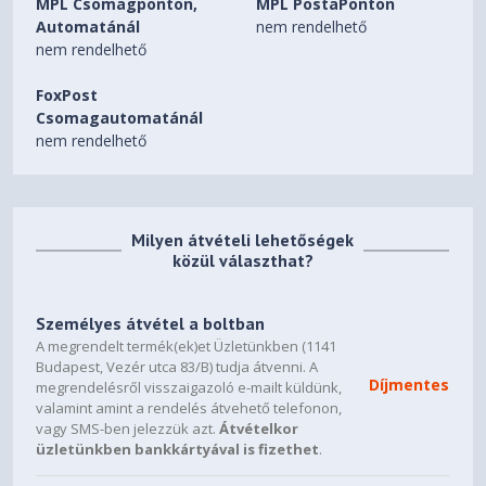
MPL Csomagponton,
MPL PostaPonton
Automatánál
nem rendelhető
nem rendelhető
FoxPost
Csomagautomatánál
nem rendelhető
Milyen átvételi lehetőségek
közül választhat?
Személyes átvétel a boltban
A megrendelt termék(ek)et Üzletünkben (1141
Budapest, Vezér utca 83/B) tudja átvenni. A
Díjmentes
megrendelésről visszaigazoló e-mailt küldünk,
valamint amint a rendelés átvehető telefonon,
vagy SMS-ben jelezzük azt.
Átvételkor
üzletünkben bankkártyával is fizethet
.