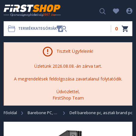
0
TERMÉKKATEGÓRIÁK
Tisztelt Ügyfeleink!
Üzletünk 2026.08.08.-án zárva tart.
A megrendelések feldolgozása zavartalanul folytatódik.
Üdvözlettel,
FirstShop Team
Főoldal
Barebone PC, Asztali Brand PC
Dell barebone pc, asztali brand pc