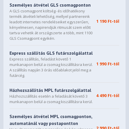
Személyes átvétel GLS csomagponton
A GLS csomagpont költség- és időhatékony
termék átvételi lehetőség, mellyel partnereink
1 190 Ft-tól
leadott internetes rendeléseiket egyszerűen,
kényelmesen, napirendjük ritmusát szem előtt
tartva vehetik át országszerte a több, mint 1100
GLS Csomagpont egyikén.
Express szállítás GLS futárszolgálattal
Express szállítás, feladást követő 1
1 990 Ft-tól
munkanapon belül a csomag kiszállításra kerül.
A szállítás napján 3 órás időablakot jelöl meg a
futárcég.
Házhozszállítás MPL futárszolgálattal
4 490 Ft-tól
Házhozszállítás esetén a feladását követő 3
munkanapon belül a csomag kiszállításra kerül.
Személyes átvétel MPL csomagponton,
automatánál vagy postapontton
2 990 Ft-tól