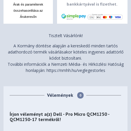
bankkártyával is fizethet.
Árak és paraméterek
összehasonlítása az
Árukeresőn
Tisztelt Vásárlónk!
A Kormány döntése alapján a kereskedő minden tartós
adathordozó termék vásárlásakor köteles ingyenes adattörlő
kódot biztosítani.
További információk a Nemzeti Média- és Hírközlési Hatóság
honlapján: https://nmhh.hu/veglegestorles
Vélemények
0
Írjon véleményt a(z)
Dell - Pro Micro QCM1250 -
QCM1250-17
termékről!