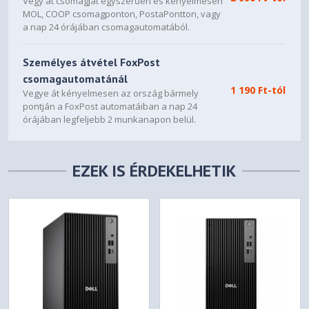
Vegy át csomagját egyszerűen és kényelmesen
MOL, COOP csomagponton, PostaPontton, vagy
a nap 24 órájában csomagautomatából.
Személyes átvétel FoxPost
csomagautomatánál
1 190 Ft-tól
Vegye át kényelmesen az ország bármely
pontján a FoxPost automatáiban a nap 24
órájában legfeljebb 2 munkanapon belül.
EZEK IS ÉRDEKELHETIK