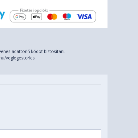
nes adattörlő kódot biztosítani.
hu/veglegestorles