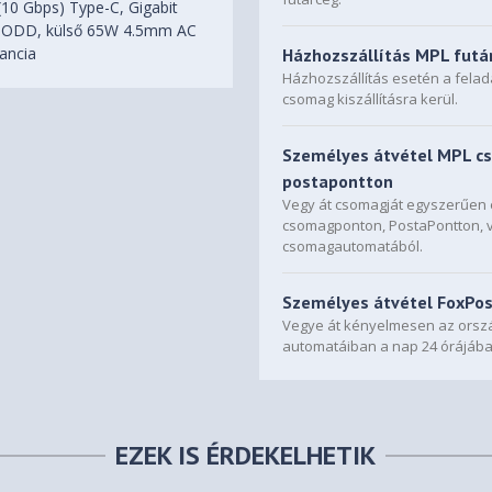
(10 Gbps) Type-C, Gigabit
No ODD, külső 65W 4.5mm AC
rancia
Házhozszállítás MPL futá
Házhozszállítás esetén a fela
csomag kiszállításra kerül.
Személyes átvétel MPL c
postapontton
Vegy át csomagját egyszerűe
csomagponton, PostaPontton, 
csomagautomatából.
Személyes átvétel FoxPo
Vegye át kényelmesen az orszá
automatáiban a nap 24 órájába
EZEK IS ÉRDEKELHETIK