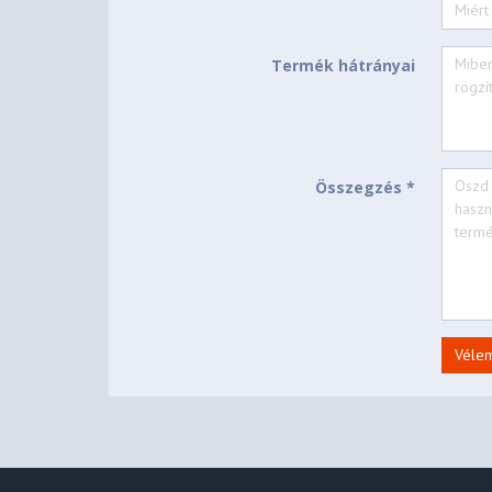
Termék hátrányai
Összegzés *
Véle