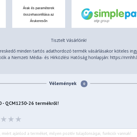
Árak és paraméterek
összehasonlítása az
Árukeresőn
Tisztelt Vásárlónk!
eskedő minden tartós adathordozó termék vásárlásakor köteles ingye
iók a Nemzeti Média- és Hírközlési Hatóság honlapján: https://nmhh.
Vélemények
0
50 - QCM1250-26
termékről!