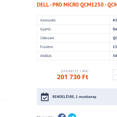
DELL - PRO MICRO QCM1250 - QC
Azonosító
#
Gyártó
De
Cikkszám
Q
Frissítve
15
Jótállás
36
(158 842 FT + ÁFA)
201 730 Ft
RENDELÉSRE, 1 munkanap