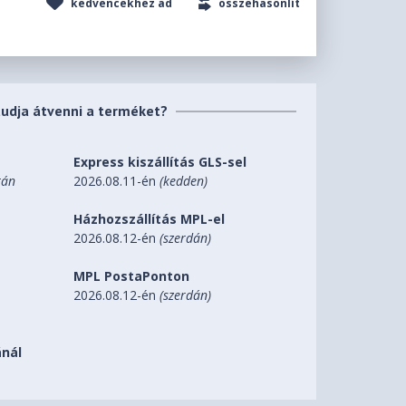
kedvencekhez ad
összehasonlít
tudja átvenni a terméket?
Express kiszállítás GLS-sel
tán
2026.08.11-én
(kedden)
Házhozszállítás MPL-el
2026.08.12-én
(szerdán)
MPL PostaPonton
2026.08.12-én
(szerdán)
nál