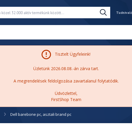
Tudnival
Tisztelt Ügyfeleink!
Üzletünk 2026.08.08.-án zárva tart.
A megrendelések feldolgozása zavartalanul folytatódik.
Üdvözlettel,
FirstShop Team
C
Dell barebone pc, asztali brand pc