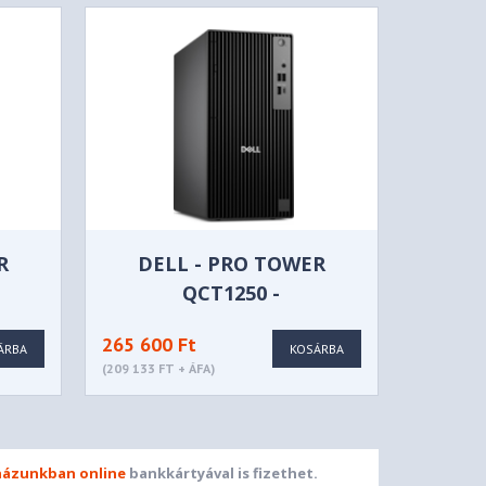
R
DELL - PRO TOWER
QCT1250 -
EA_UBU
BTO002_QCT1250_EMEA
265 600 Ft
ÁRBA
KOSÁRBA
(209 133 FT + ÁFA)
ázunkban online
bankkártyával is fizethet.