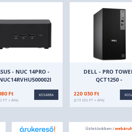
SUS - NUC 14PRO -
DELL - PRO TOWE
NUC14RVHU500002I
QCT1250 -
BTO002_QCT1250_EM
080 Ft
220 030 Ft
KOSÁRBA
KOS
2 FT + ÁFA)
(173 251 FT + ÁFA)
Üzletünkben /
webáruh