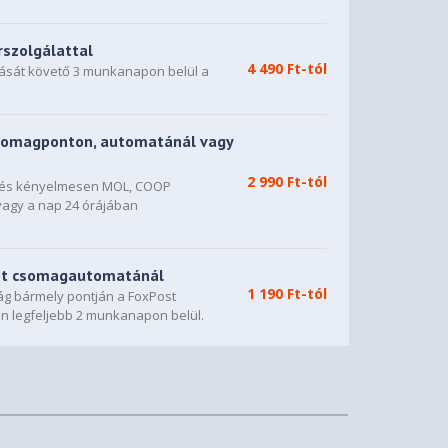
rszolgálattal
4 490 Ft-tól
dását követő 3 munkanapon belül a
somagponton, automatánál vagy
2 990 Ft-tól
n és kényelmesen MOL, COOP
vagy a nap 24 órájában
st csomagautomatánál
1 190 Ft-tól
g bármely pontján a FoxPost
n legfeljebb 2 munkanapon belül.