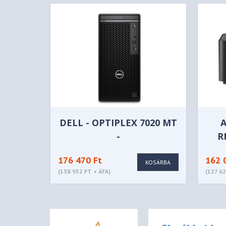
DELL - OPTIPLEX 7020 MT
A
-
R
N003O7020MTEMEAVPUBU
176 470 Ft
162 
KOSÁRBA
(138 952 FT + ÁFA)
(127 62