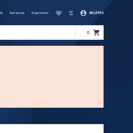
ók
Garancia
Kapcsolat
BELÉPÉS
0