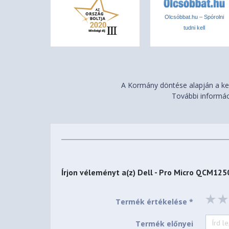
Olcsóbbat.hu – Spórolni
tudni kell
A Kormány döntése alapján a ker
További informác
Írjon véleményt a(z)
Dell - Pro Micro QCM12
Termék értékelése *
Termék előnyei