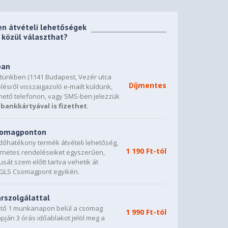
en átvételi lehetőségek
közül választhat?
ban
etünkben (1141 Budapest, Vezér utca
Díjmentes
lésről visszaigazoló e-mailt küldünk,
hető telefonon, vagy SMS-ben jelezzük
bankkártyával is fizethet
.
csomagponton
dőhatékony termék átvételi lehetőség,
1 190 Ft-tól
ternetes rendeléseiket egyszerűen,
sát szem előtt tartva vehetik át
0 GLS Csomagpont egyikén.
árszolgálattal
vető 1 munkanapon belül a csomag
1 990 Ft-tól
napján 3 órás időablakot jelöl meg a