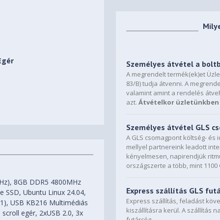
Mily
Egér
Személyes átvétel a bolt
A megrendelt termék(ek)et Üzl
83/B) tudja átvenni. A megrende
valamint amint a rendelés átve
azt.
Átvételkor üzletünkben 
Személyes átvétel GLS 
A GLS csomagpont költség- és i
mellyel partnereink leadott in
kényelmesen, napirendjük ritmu
országszerte a több, mint 110
.4GHz), 8GB DDR5 4800MHz
Express szállítás GLS fut
e SSD, Ubuntu Linux 24.04,
Express szállítás, feladást kö
2.1), USB KB216 Multimédiás
kiszállításra kerül. A szállítás 
scroll egér, 2xUSB 2.0, 3x
futárcég.