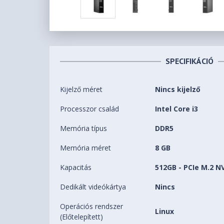
SPECIFIKÁCIÓ
Kijelző méret
Nincs kijelző
Processzor család
Intel Core i3
Memória típus
DDR5
Memória méret
8 GB
Kapacitás
512GB - PCIe M.2 
Dedikált videókártya
Nincs
Operációs rendszer
Linux
(Előtelepített)