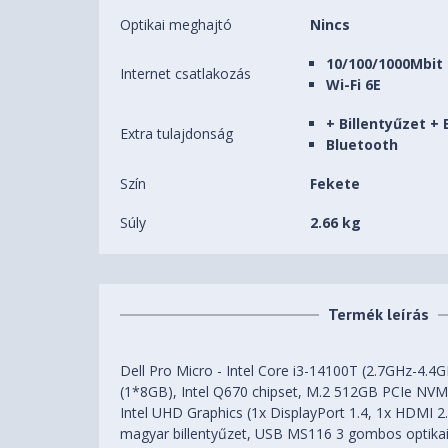
Optikai meghajtó
Nincs
10/100/1000Mbit
Internet csatlakozás
Wi-Fi 6E
+ Billentyűzet + 
Extra tulajdonság
Bluetooth
Szín
Fekete
Súly
2.66 kg
Termék leírás
Dell Pro Micro - Intel Core i3-14100T (2.7GHz-4
(1*8GB), Intel Q670 chipset, M.2 512GB PCIe NVM
Intel UHD Graphics (1x DisplayPort 1.4, 1x HDMI 
magyar billentyűzet, USB MS116 3 gombos optikai 