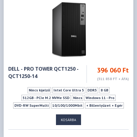
DELL - PRO TOWER QCT1250 -
396 060 Ft
QCT1250-14
(311 858 FT + ÁFA)
Nincs kijelző
Intel Core Ultra 5
DDR5
8 GB
512GB - PCIe M.2 NVMe SSD
Nincs
Windows 11 - Pro
DVD-RW SuperMulti
10/100/1000Mbit
+ Billentyűzet + Egér
Fekete
KOSÁRBA