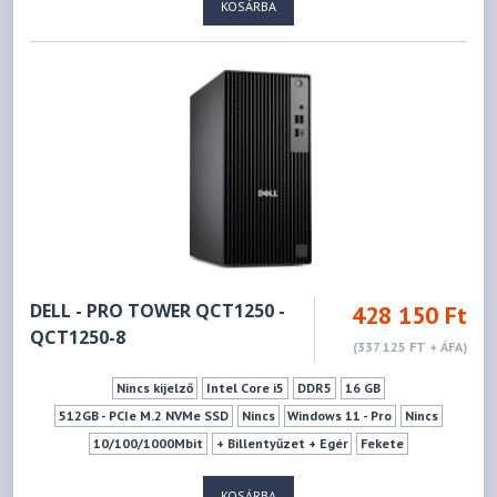
KOSÁRBA
DELL - PRO TOWER QCT1250 -
428 150 Ft
QCT1250-8
(337 125 FT + ÁFA)
Nincs kijelző
Intel Core i5
DDR5
16 GB
512GB - PCIe M.2 NVMe SSD
Nincs
Windows 11 - Pro
Nincs
10/100/1000Mbit
+ Billentyűzet + Egér
Fekete
KOSÁRBA