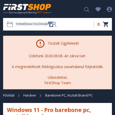
0
TERMÉKKATEGÓRIÁK
Tisztelt Ügyfeleink!
Üzletünk 2026.08.08.-án zárva tart.
A megrendelések feldolgozása zavartalanul folytatódik.
Üdvözlettel,
FirstShop Team
Főoldal
Hardver
Barebone PC, Asztali Brand PC
Windows 11 - Pro barebone pc,