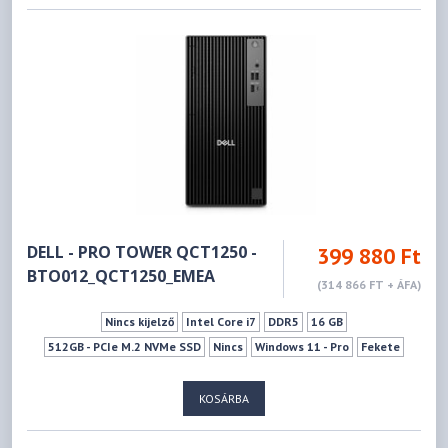
DELL - PRO TOWER QCT1250 -
399 880 Ft
BTO012_QCT1250_EMEA
(314 866 FT + ÁFA)
Nincs kijelző
Intel Core i7
DDR5
16 GB
512GB - PCIe M.2 NVMe SSD
Nincs
Windows 11 - Pro
Fekete
KOSÁRBA