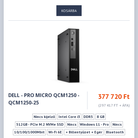
KOSÁRBA
DELL - PRO MICRO QCM1250 -
377 720 Ft
QCM1250-25
(297 417 FT + ÁFA)
Nincs kijelző
Intel Core i3
DDR5
8 GB
512GB - PCIe M.2 NVMe SSD
Nincs
Windows 11 - Pro
Nincs
10/100/1000Mbit
Wi-Fi 6E
+ Billentyűzet + Egér
Bluetooth