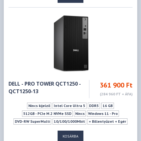
DELL - PRO TOWER QCT1250 -
361 900 Ft
QCT1250-13
(284 960 FT + ÁFA)
Nincs kijelző
Intel Core Ultra 5
DDR5
16 GB
512GB - PCIe M.2 NVMe SSD
Nincs
Windows 11 - Pro
DVD-RW SuperMulti
10/100/1000Mbit
+ Billentyűzet + Egér
Fekete
KOSÁRBA