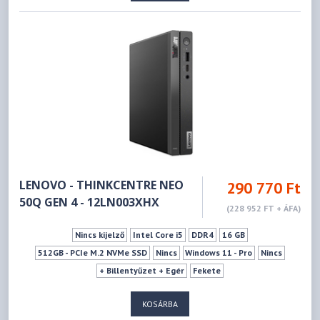
LENOVO - THINKCENTRE NEO
290 770 Ft
50Q GEN 4 - 12LN003XHX
(228 952 FT + ÁFA)
Nincs kijelző
Intel Core i5
DDR4
16 GB
512GB - PCIe M.2 NVMe SSD
Nincs
Windows 11 - Pro
Nincs
+ Billentyűzet + Egér
Fekete
KOSÁRBA