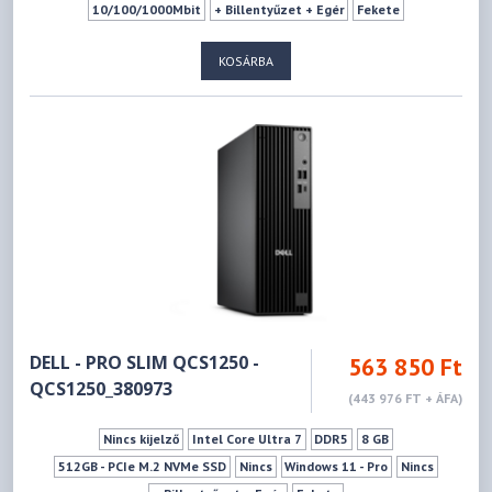
10/100/1000Mbit
+ Billentyűzet + Egér
Fekete
KOSÁRBA
DELL - PRO SLIM QCS1250 -
563 850 Ft
QCS1250_380973
(443 976 FT + ÁFA)
Nincs kijelző
Intel Core Ultra 7
DDR5
8 GB
512GB - PCIe M.2 NVMe SSD
Nincs
Windows 11 - Pro
Nincs