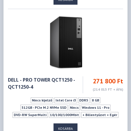
DELL - PRO TOWER QCT1250 -
271 800 Ft
QCT1250-4
(214 015 FT + ÁFA)
Nincs kijelző
Intel Core i3
DDR5
8 GB
512GB - PCIe M.2 NVMe SSD
Nincs
Windows 11 - Pro
DVD-RW SuperMulti
10/100/1000Mbit
+ Billentyűzet + Egér
Fekete
KOSÁRBA