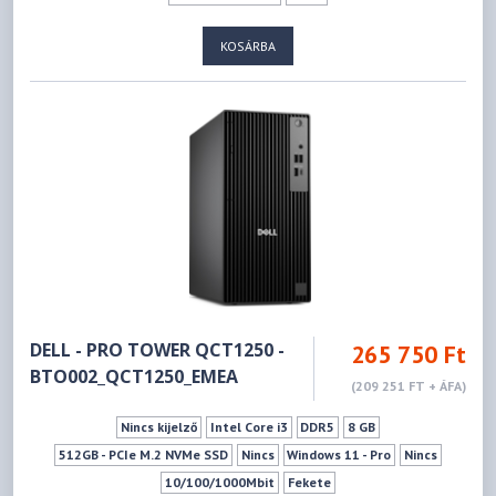
KOSÁRBA
DELL - PRO TOWER QCT1250 -
265 750 Ft
BTO002_QCT1250_EMEA
(209 251 FT + ÁFA)
Nincs kijelző
Intel Core i3
DDR5
8 GB
512GB - PCIe M.2 NVMe SSD
Nincs
Windows 11 - Pro
Nincs
10/100/1000Mbit
Fekete