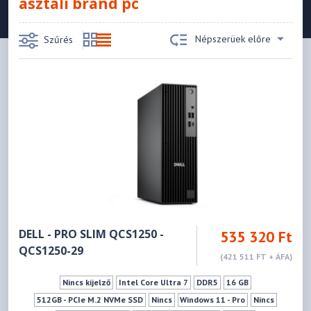
asztali brand pc
Népszerüek előre
Szűrés
DELL - PRO SLIM QCS1250 -
535 320 Ft
QCS1250-29
(421 511 FT + ÁFA)
Nincs kijelző
Intel Core Ultra 7
DDR5
16 GB
512GB - PCIe M.2 NVMe SSD
Nincs
Windows 11 - Pro
Nincs