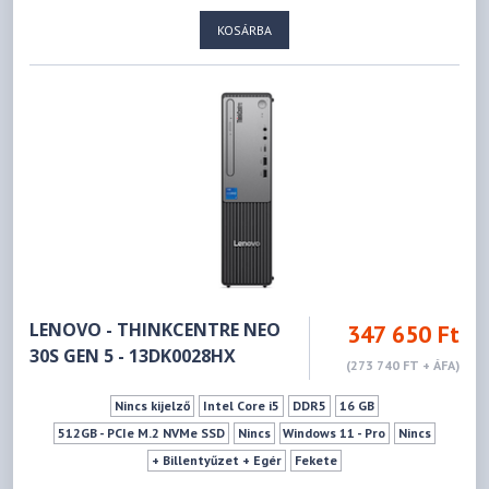
Fekete
KOSÁRBA
LENOVO - THINKCENTRE NEO
347 650 Ft
30S GEN 5 - 13DK0028HX
(273 740 FT + ÁFA)
Nincs kijelző
Intel Core i5
DDR5
16 GB
512GB - PCIe M.2 NVMe SSD
Nincs
Windows 11 - Pro
Nincs
+ Billentyűzet + Egér
Fekete