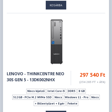
KOSÁRBA
LENOVO - THINKCENTRE NEO
297 540 Ft
30S GEN 5 - 13DK002NHX
(234 283 FT + ÁFA)
Nincs kijelző
Intel Core i5
DDR5
8 GB
512GB - PCIe M.2 NVMe SSD
Nincs
Windows 11 - Pro
Nincs
+ Billentyűzet + Egér
Fekete