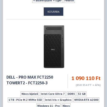
+ Billentyűzet + Egér
Fekete
KOSÁRBA
DELL - PRO MAX FCT2250
1 090 110 Ft
TOWERT2 - FCT2250-3
(858 354 FT + ÁFA)
Nincs kijelző
Intel Core Ultra 7
DDR5
32 GB
1TB - PCIe M.2 NVMe SSD
Intel Iris + Graphics
NVIDIA RTX A2000
Windows 11 - Pro
Nincs