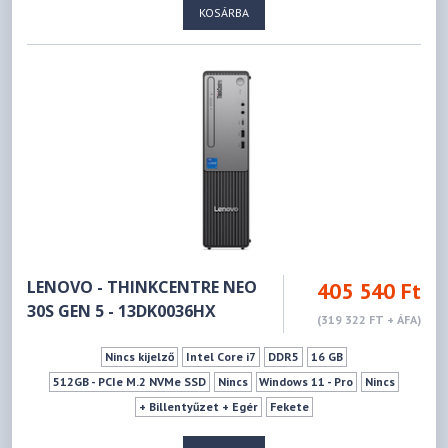
KOSÁRBA
LENOVO - THINKCENTRE NEO
405 540 Ft
30S GEN 5 - 13DK0036HX
(319 322 FT + ÁFA)
Nincs kijelző
Intel Core i7
DDR5
16 GB
512GB - PCIe M.2 NVMe SSD
Nincs
Windows 11 - Pro
Nincs
+ Billentyűzet + Egér
Fekete