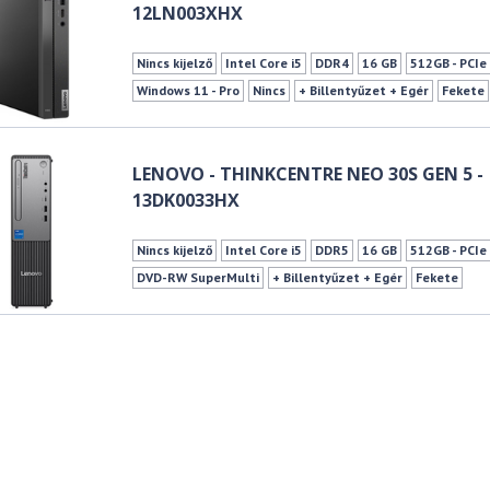
12LN003XHX
Nincs kijelző
Intel Core i5
DDR4
16 GB
512GB - PCI
Windows 11 - Pro
Nincs
+ Billentyűzet + Egér
Fekete
LENOVO - THINKCENTRE NEO 30S GEN 5 -
13DK0033HX
Nincs kijelző
Intel Core i5
DDR5
16 GB
512GB - PCI
DVD-RW SuperMulti
+ Billentyűzet + Egér
Fekete