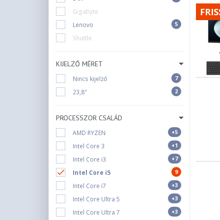
FRIS
Gigabyte
5
Lenovo
Shuttle
KIJELZŐ MÉRET
7
Nincs kijelző
2
23,8"
PROCESSZOR CSALÁD
+5
AMD RYZEN
+1
Intel Core 3
+7
Intel Core i3
9
Intel Core i5
+3
Intel Core i7
+3
Intel Core Ultra 5
+3
Intel Core Ultra 7