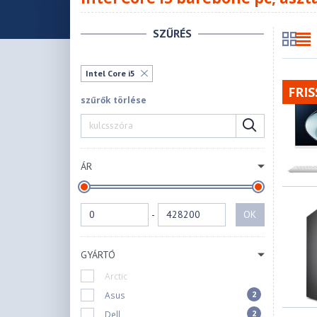
SZŰRÉS
Intel Core i5
FRIS
szűrők törlése
ÁR
-
OK
GYÁRTÓ
Arctic
2
Asus
2
Dell