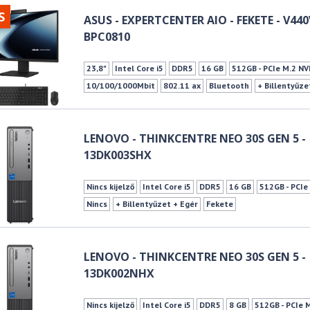
S
ASUS - EXPERTCENTER AIO - FEKETE - V44
BPC0810
23,8"
Intel Core i5
DDR5
16 GB
512GB - PCIe M.2 N
10/100/1000Mbit
802.11 ax
Bluetooth
+ Billentyűze
LENOVO - THINKCENTRE NEO 30S GEN 5 -
13DK003SHX
Nincs kijelző
Intel Core i5
DDR5
16 GB
512GB - PCI
Nincs
+ Billentyűzet + Egér
Fekete
LENOVO - THINKCENTRE NEO 30S GEN 5 -
13DK002NHX
Nincs kijelző
Intel Core i5
DDR5
8 GB
512GB - PCIe 