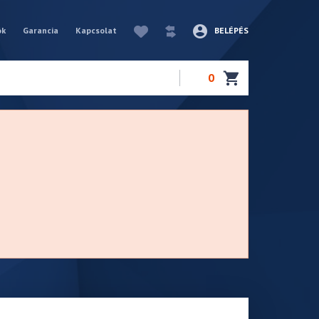
ók
Garancia
Kapcsolat
BELÉPÉS
0