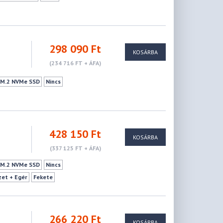
298 090 Ft
KOSÁRBA
(234 716 FT + ÁFA)
e M.2 NVMe SSD
Nincs
428 150 Ft
KOSÁRBA
(337 125 FT + ÁFA)
e M.2 NVMe SSD
Nincs
zet + Egér
Fekete
266 220 Ft
KOSÁRBA