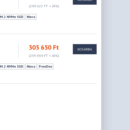
(209 622 FT + ÁFA)
e M.2 NVMe SSD
Nincs
303 650 Ft
KOSÁRBA
(239 094 FT + ÁFA)
e M.2 NVMe SSD
Nincs
FreeDos