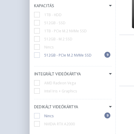
KAPACITÁS
1TB - HDD
512GB - SSD
1TB - PCIe M.2 NVMe SSD
512GB - M.2 SSD
Nincs
9
512GB - PCIe M.2 NVMe SSD
INTEGRÁLT VIDEÓKÁRTYA
AMD Radeon Vega
Intel Iris + Graphics
DEDIKÁLT VIDEÓKÁRTYA
9
Nincs
NVIDIA RTX A2000