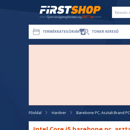
TERMÉKKATEGÓRIÁK
TONER KERESŐ
Főoldal
Hardver
Barebone PC, Asztali Brand P
Intel Core i5 barebone pc, aszt