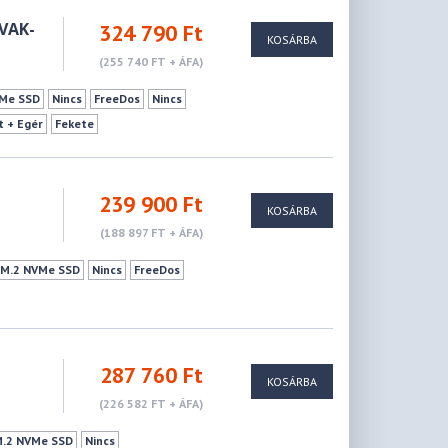
0VAK-
324 790 Ft
KOSÁRBA
(255 740 FT + ÁFA)
VMe SSD
Nincs
FreeDos
Nincs
t + Egér
Fekete
239 900 Ft
KOSÁRBA
(188 897 FT + ÁFA)
e M.2 NVMe SSD
Nincs
FreeDos
287 760 Ft
KOSÁRBA
(226 582 FT + ÁFA)
M.2 NVMe SSD
Nincs