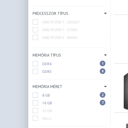
PROCESSZOR TÍPUS
AMD RYZEN 7 - 5500GT
AMD RYZEN 7 - 5700G
AMD RYZEN 5 - 8600G
MEMÓRIA TÍPUS
1
DDR4
8
DDR5
MEMÓRIA MÉRET
2
8 GB
7
16 GB
32 GB
Nincs