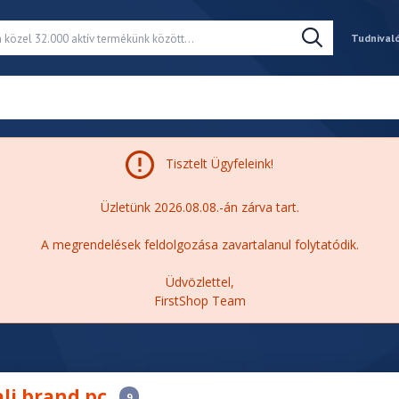
Tudnival
Tisztelt Ügyfeleink!
Üzletünk 2026.08.08.-án zárva tart.
A megrendelések feldolgozása zavartalanul folytatódik.
Üdvözlettel,
FirstShop Team
C
ali brand pc
9