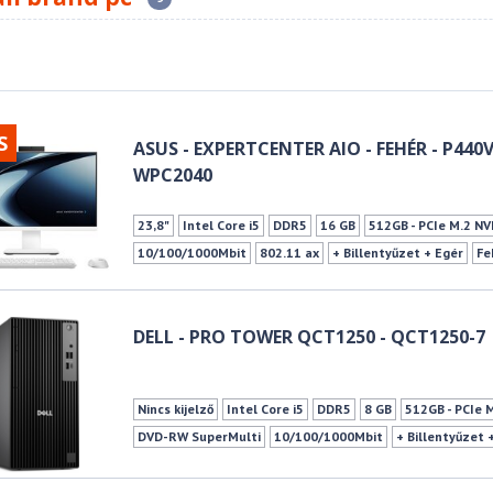
S
ASUS - EXPERTCENTER AIO - FEHÉR - P440
WPC2040
23,8"
Intel Core i5
DDR5
16 GB
512GB - PCIe M.2 N
10/100/1000Mbit
802.11 ax
+ Billentyűzet + Egér
Fe
DELL - PRO TOWER QCT1250 - QCT1250-7
Nincs kijelző
Intel Core i5
DDR5
8 GB
512GB - PCIe 
DVD-RW SuperMulti
10/100/1000Mbit
+ Billentyűzet 