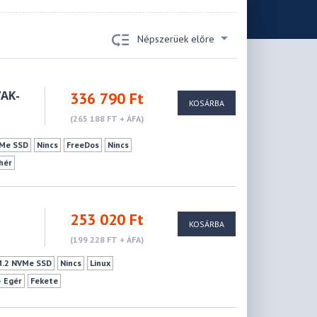
Népszerüek előre
VAK-
336 790 Ft
KOSÁRBA
(265 188 FT + ÁFA)
VMe SSD
Nincs
FreeDos
Nincs
hér
253 020 Ft
KOSÁRBA
(199 228 FT + ÁFA)
M.2 NVMe SSD
Nincs
Linux
+ Egér
Fekete