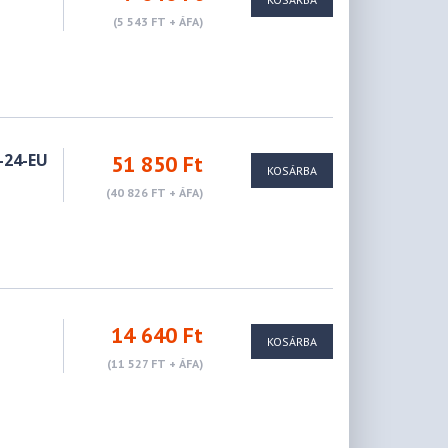
(5 543 FT + ÁFA)
-24-EU
51 850 Ft
KOSÁRBA
(40 826 FT + ÁFA)
14 640 Ft
KOSÁRBA
(11 527 FT + ÁFA)