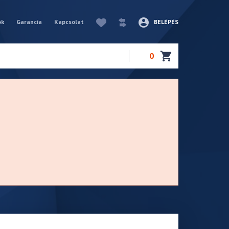
ók
Garancia
Kapcsolat
BELÉPÉS
0