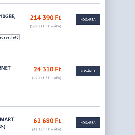
10GBE,
214 390 Ft
KOSÁRBA
(168 811 FT + ÁFA)
edzselhető
RNET
24 310 Ft
KOSÁRBA
(19 141 FT + ÁFA)
 SMART
62 680 Ft
KOSÁRBA
SS)
(49 354 FT + ÁFA)