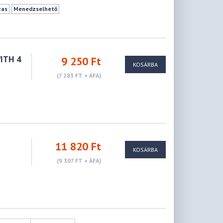
zas
Menedzselhető
ITH 4
9 250 Ft
KOSÁRBA
(7 283 FT + ÁFA)
11 820 Ft
KOSÁRBA
(9 307 FT + ÁFA)