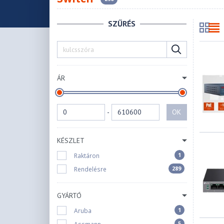
SZŰRÉS
ÁR
-
OK
KÉSZLET
1
Raktáron
289
Rendelésre
GYÁRTÓ
1
Aruba
5