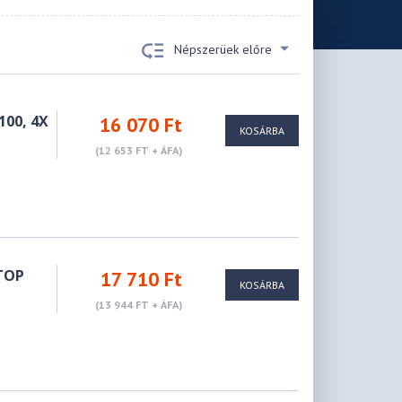
Népszerüek előre
100, 4X
16 070 Ft
KOSÁRBA
(12 653 FT + ÁFA)
KTOP
17 710 Ft
KOSÁRBA
(13 944 FT + ÁFA)