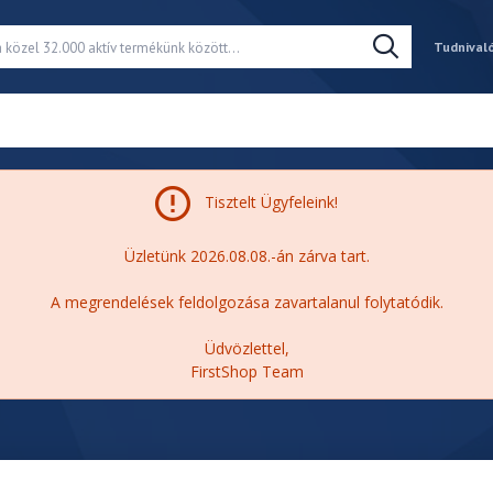
Tudnival
Tisztelt Ügyfeleink!
Üzletünk 2026.08.08.-án zárva tart.
A megrendelések feldolgozása zavartalanul folytatódik.
Üdvözlettel,
FirstShop Team