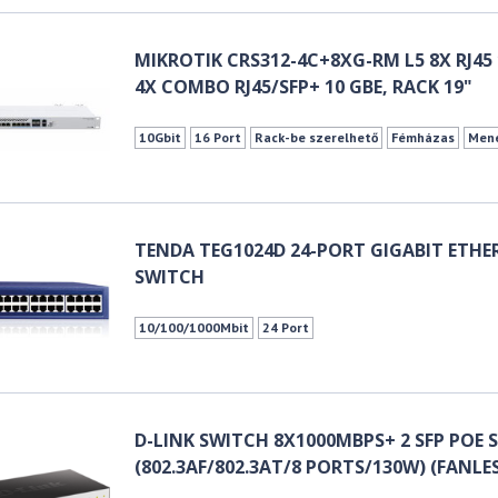
MIKROTIK CRS312-4C+8XG-RM L5 8X RJ45 
4X COMBO RJ45/SFP+ 10 GBE, RACK 19"
10Gbit
16 Port
Rack-be szerelhető
Fémházas
Men
TENDA TEG1024D 24-PORT GIGABIT ETHE
SWITCH
10/100/1000Mbit
24 Port
D-LINK SWITCH 8X1000MBPS+ 2 SFP POE
(802.3AF/802.3AT/8 PORTS/130W) (FANLE