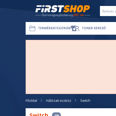
TERMÉKKATEGÓRIÁK
TONER KERESŐ
Főoldal
Hálózati eszköz
Switch
Switch
290