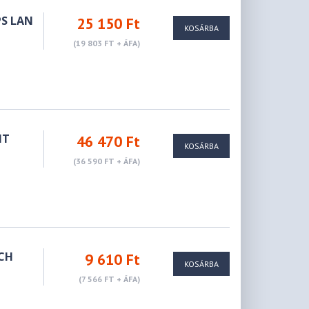
PS LAN
25 150 Ft
KOSÁRBA
(19 803 FT + ÁFA)
IT
46 470 Ft
KOSÁRBA
(36 590 FT + ÁFA)
TCH
9 610 Ft
KOSÁRBA
(7 566 FT + ÁFA)